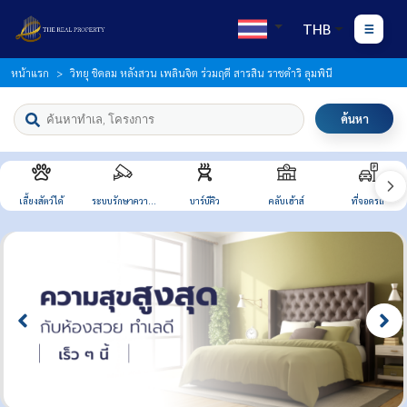
THB
หน้าแรก
วิทยุ ชิดลม หลังสวน เพลินจิต ร่วมฤดี สารสิน ราชดำริ ลุมพินี
ค้นหา
เลี้ยงสัตว์ได้
ระบบรักษาความ
บาร์บีคิว
คลับเฮ้าส์
ที่จอดรถ
ปลอดภัย