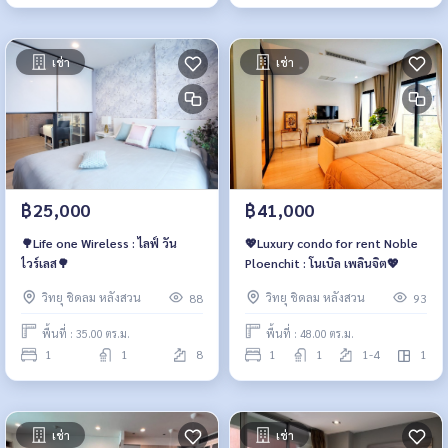
เช่า
เช่า
฿25,000
฿41,000
🌳Life one Wireless : ไลฟ์ วัน
💖Luxury condo for rent Noble
ไวร์เลส🌳
Ploenchit : โนเบิล เพลินจิต💖
วิทยุ ชิดลม หลังสวน
วิทยุ ชิดลม หลังสวน
88
93
พื้นที่ : 35.00 ตร.ม.
พื้นที่ : 48.00 ตร.ม.
1
1
8
1
1
1-4
1
เช่า
เช่า