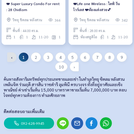
❤️ Super Luxury Condo For rent
❤️Life one Wireless : ไลฟ์ วัน
: 28 Chidlom
ไวร์เลส ❤️ห้องแต่งสวย💕
วิทยุ ชิดลม หลังสวน
วิทยุ ชิดลม หลังสวน
366
342
พื้นที่ : 44.00 ตร.ม.
พื้นที่ : 28.00 ตร.ม.
1
1
11-20
1
ห้องสตูดิโอ
1
11-20
‹
1
2
3
4
5
6
7
8
9
10
›
ค้นหาอสังหาริมทรัพย์ทุกประเภทขายและเช่า ในทำเลวิทยุ ชิดลม หลังสวน
เพลินจิต ร่วมฤดี สารสิน ราชดำริ ลุมพินี ครบวงจร ทั้งที่อยู่อาศัยและเชิง
พาณิชย์ ค่าเช่าเริ่มต้น 15,000 บาทราคาขายเริ่มต้น 7,000,000 บาท ตอบ
โจทย์ทุกความต้องการ ทำเลศักยภาพ
ติดต่อสอบถามเพิ่มเติม
092-628-9945