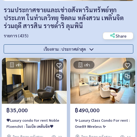
รวมประกาศขายและเช่าอสังหาริมทรัพย์ทุก
ประเภท ในทำเลวิทยุ ชิดลม หลังสวน เพลินจิต
ร่วมฤดี สารสิน ราชดำริ ลุมพินี
รายการ (435)
Share
เรียงตาม : ประกาศล่าสุด
เช่า
เช่า
฿35,000
฿490,000
💖Luxury condo for rent Noble
✨ Luxury Class Condo For rent :
Ploenchit : โนเบิล เพลินจิต💖
One89 Wireless ✨
วิทยุ ชิดลม หลังสวน
วิทยุ ชิดลม หลังสวน
37
44