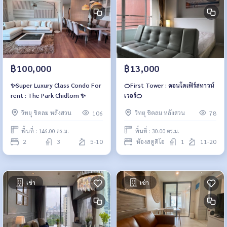
฿100,000
฿13,000
✨Super Luxury Class Condo For
🍊First Tower : คอนโดเฟิร์สทาวน์
rent : The Park Chidlom ✨
เวอร์🍊
วิทยุ ชิดลม หลังสวน
วิทยุ ชิดลม หลังสวน
106
78
พื้นที่ : 146.00 ตร.ม.
พื้นที่ : 30.00 ตร.ม.
2
3
5-10
ห้องสตูดิโอ
1
11-20
เช่า
เช่า