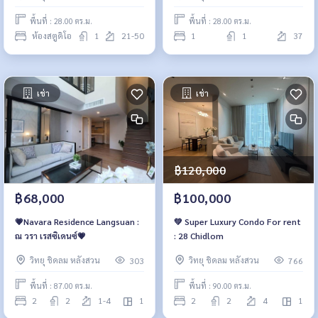
พื้นที่ : 28.00 ตร.ม.
พื้นที่ : 28.00 ตร.ม.
ห้องสตูดิโอ
1
21-50
1
1
37
เช่า
เช่า
฿120,000
฿68,000
฿100,000
💗Navara Residence Langsuan :
💚 Super Luxury Condo For rent
ณ วรา เรสซิเดนซ์💗
: 28 Chidlom
วิทยุ ชิดลม หลังสวน
วิทยุ ชิดลม หลังสวน
303
766
พื้นที่ : 87.00 ตร.ม.
พื้นที่ : 90.00 ตร.ม.
2
2
1-4
1
2
2
4
1