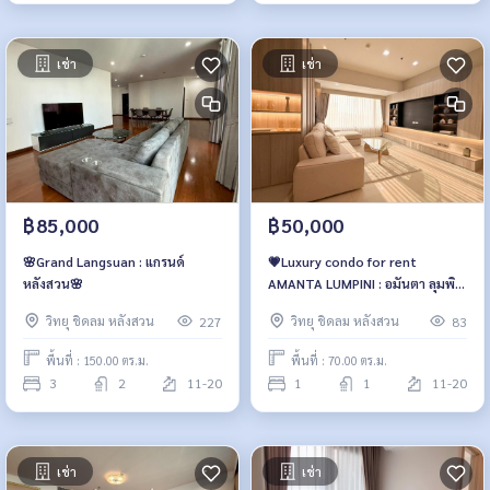
เช่า
เช่า
฿85,000
฿50,000
🌸Grand Langsuan : แกรนด์
💗Luxury condo for rent
หลังสวน🌸
AMANTA LUMPINI : อมันตา ลุมพินี
(พระราม 4)💗
วิทยุ ชิดลม หลังสวน
วิทยุ ชิดลม หลังสวน
227
83
พื้นที่ : 150.00 ตร.ม.
พื้นที่ : 70.00 ตร.ม.
3
2
11-20
1
1
11-20
เช่า
เช่า