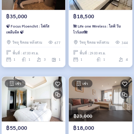
฿35,000
฿18,500
🍃 Focus Ploenchit : โฟกัส
🌺 Life one Wireless : ไลฟ์ วัน
เพลินจิต 🍃
ไวร์เลส🌺
วิทยุ ชิดลม หลังสวน
วิทยุ ชิดลม หลังสวน
677
344
พื้นที่ : 47.00 ตร.ม.
พื้นที่ : 29.00 ตร.ม.
1
1
3
1
1
1
4
เช่า
เช่า
฿23,000
฿55,000
฿18,000