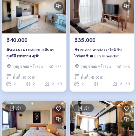
฿40,000
฿35,000
💖AMANTA LUMPINI : อมันตา
🌳Life one Wireless : ไลฟ์ วัน
ลุมพินี (พระราม 4)💖
ไวร์เลส🌳 🚝 BTS Ploenchit
วิทยุ ชิดลม หลังสวน
วิทยุ ชิดลม หลังสวน
236
258
พื้นที่ : 93.00 ตร.ม.
พื้นที่ : 45.00 ตร.ม.
2
2
21-50
2
1
21-50
เช่า
เช่า