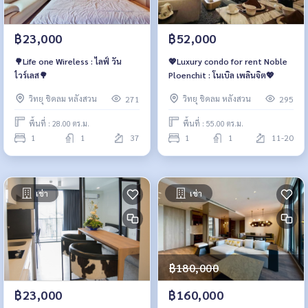
฿23,000
฿52,000
🌳Life one Wireless : ไลฟ์ วัน
💖Luxury condo for rent Noble
ไวร์เลส🌳
Ploenchit : โนเบิล เพลินจิต💖
วิทยุ ชิดลม หลังสวน
วิทยุ ชิดลม หลังสวน
271
295
พื้นที่ : 28.00 ตร.ม.
พื้นที่ : 55.00 ตร.ม.
1
1
37
1
1
11-20
เช่า
เช่า
฿180,000
฿23,000
฿160,000