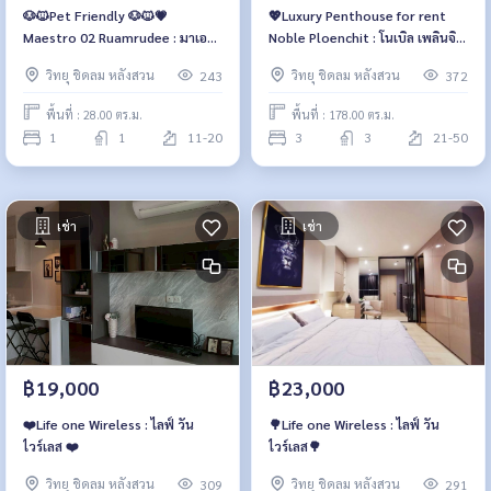
🐶🐱Pet Friendly 🐶🐱💗
💖Luxury Penthouse for rent
Maestro 02 Ruamrudee : มาเอส
Noble Ploenchit : โนเบิล เพลินจิต
โตร 02 ร่วมฤดี💗
💖
วิทยุ ชิดลม หลังสวน
วิทยุ ชิดลม หลังสวน
243
372
พื้นที่ : 28.00 ตร.ม.
พื้นที่ : 178.00 ตร.ม.
1
1
11-20
3
3
21-50
เช่า
เช่า
฿19,000
฿23,000
❤️Life one Wireless : ไลฟ์ วัน
🌳Life one Wireless : ไลฟ์ วัน
ไวร์เลส ❤️
ไวร์เลส🌳
วิทยุ ชิดลม หลังสวน
วิทยุ ชิดลม หลังสวน
309
291