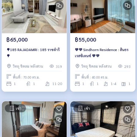
฿65,000
฿55,000
🌳185 RAJADAMRI : 185 ราชดำริ
💙💜 Sindhorn Residence : สินธร
🌳
เรสซิเดนซ์ 💙💜
วิทยุ ชิดลม หลังสวน
วิทยุ ชิดลม หลังสวน
319
293
พื้นที่ : 70.00 ตร.ม.
พื้นที่ : 40.00 ตร.ม.
1
1
11-20
1
1
1-4
1
เช่า
เช่า