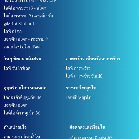
วัน ไนน์ ไฟว์ อโศก - พระราม 9
ไอดีโอ พระราม 9 - อโศก
ไซมิส พระราม 9 (แลนด์มาร์ค
@MRTA Station)
ไลฟ์ อโศก
แอชตัน อโศก - พระราม 9
เดอะ ไลน์ อโศก รัชดา
วิทยุ ชิดลม หลังสวน
ลาดพร้าว เซ็นทรัลลาดพร้าว
ไลฟ์ วัน ไวร์เลส
ไลฟ์ ลาดพร้าว
ไลฟ์ ลาดพร้าว วัลเล่ย์
สุขุมวิท อโศก ทองหล่อ
ราชเทวี พญาไท
โอกะ เฮ้าส์ สุขุมวิท 36
เอ็กซ์ที พญาไท
แอชตัน อโศก
ไอดีโอ คิว สุขุมวิท 36
ทำเลน่าสนใจ
ข้อตกลงและเงื่อนไข
คลองเตย กล้วยน้ำไท
นโยบายความเป็นส่วนตัว