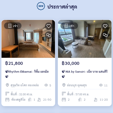
ประกาศล่าสุด
เช่า
เช่า
฿21,800
฿30,000
🍃Rhythm Ekkamai : ริทึ่ม เอกมัย
🍃 NIA by Sansiri : เนีย บาย แสนสิริ
🍃
🍃
สุขุมวิท อโศก ทองหล่อ
อ่อนนุช อุดมสุข
5
11
พื้นที่ : 32.00 ตร.ม.
พื้นที่ : 57.00 ตร.ม.
ห้องสตูดิโอ
1
21-50
2
2
11-20