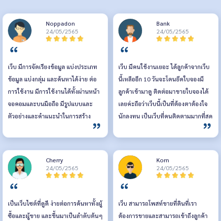
Noppadon
Bank
24/05/2565
24/05/2565
เว็บ มีการจัดเรียงข้อมูล แบ่งประเภท
เว็บ มีคนใช้งานเยอะ ได้ลูกค้าจากเว็บ
ข้อมูล แบ่งกลุ่ม และค้นหาได้ง่าย ต่อ
นี้เหลืออีก 10 วันจะโดนยึดใบจองมี
การใช้งาน มีการใช้งานได้ทั้งผ่านหน้า
ลูกค้าเข้ามาดู ติดต่อมาขายใบจองได้
จอคอมและบนมือถือ มีรูปแบบและ
เลยค่ะถือว่าเว็บนี้เป็นที่ต้องตาต้องใจ
ตัวอย่างและคำแนะนำในการสร้าง
นักลงทุน เป็นเว็บที่คนติดตามมากที่สุด
ประกาศขาย มีระบบหลังบ้านให้ผู้ขาย
เลยค่ะ ส่วนแอป ช่วยให้ติดต่อกับลูกค้า
ได้ใช้งานและมีทีม support ที่ดี แอป
ได้เร็วขึ้นค่ะ
ใช้งานบนมือถือได้ทั้ง android และ
Cherry
Korn
ios สะดวกไม่ต้องเปิดคอม จะแก้ไข
24/05/2565
24/05/2565
จะติดตามประกาศ หาประกาศ ทำได้
สะดวกเหมือนทำผ่านคอม
เป็นเว็บไซต์ที่ดูดี ง่ายต่อการค้นหาทั้งผู้
เว็บ สามารถโพสท์ขายที่ดินที่เรา
ซื้อและผู้ขาย และขึ้นมาเป็นลำดับต้นๆ
ต้องการขายและสามารถเข้าถึงลูกค้า