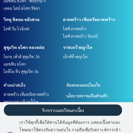
แอชตัน อโศก - พระราม 9
เดอะ ไลน์ อโศก รัชดา
วิทยุ ชิดลม หลังสวน
ลาดพร้าว เซ็นทรัลลาดพร้าว
ไลฟ์ วัน ไวร์เลส
ไลฟ์ ลาดพร้าว
ไลฟ์ ลาดพร้าว วัลเล่ย์
สุขุมวิท อโศก ทองหล่อ
ราชเทวี พญาไท
โอกะ เฮ้าส์ สุขุมวิท 36
เอ็กซ์ที พญาไท
แอชตัน อโศก
ไอดีโอ คิว สุขุมวิท 36
ทำเลน่าสนใจ
ข้อตกลงและเงื่อนไข
ลาดพร้าว เซ็นทรัลลาดพร้าว
นโยบายความเป็นส่วนตัว
คลองเตย กล้วยน้ำไท
เกี่ยวกับเรา
ราชเทวี พญาไท
รับทราบและปิดแถบนี้ลง
พระราม 9 เพชรบุรีตัดใหม่ RCA
วิธีการฝากขาย-เช่า
เราใช้คุกกี้เพื่อให้ท่านได้ข้อมูลที่ต้องการ แสดงเนื้อหาและ
สุขุมวิท อโศก ทองหล่อ
ติดต่อ
โฆษณาให้ตรงกับความสนใจ รวมถึงเพื่อวิเคราะห์การเข้า
วิทยุ ชิดลม หลังสวน