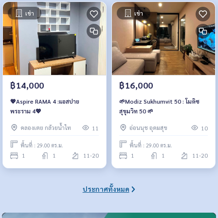
เช่า
เช่า
฿14,000
฿16,000
💖Aspire RAMA 4 :แอสปาย
🌱Modiz Sukhumvit 50 : โมดิซ
พระราม 4💖
สุขุมวิท 50 🌱
คลองเตย กล้วยน้ำไท
อ่อนนุช อุดมสุข
11
10
พื้นที่ : 29.00 ตร.ม.
พื้นที่ : 29.00 ตร.ม.
1
1
11-20
1
1
11-20
ประกาศทั้งหมด