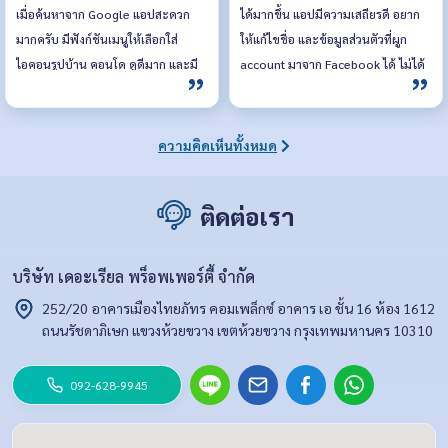
เมื่อค้นหาจาก Google แอปสะดวก
ได้มากขึ้น แอปมีความเสถียรดี อยาก
มากครับ มีฟังก์ชันเมนูให้เลือกใส่
ให้แก้ไขชื่อ และข้อมูลส่วนตัวที่ผูก
ไอคอนรูปบ้าน คอนโด ดูดีมาก และมี
account มาจาก Facebook ได้ ไม่ได้
ข่าวสารต่างๆ เกี่ยวกับอสังหาริมทรัพย์
อยากใช้ชื่อเดียวกัน
อัพเดทให้อ่านอยู่เรื่อยๆ
ความคิดเห็นทั้งหมด
ติดต่อเรา
บริษัท เดอะเรียล พร็อพเพอร์ตี้ จำกัด
252/20 อาคารเมืองไทยภัทร คอมเพล็กซ์ อาคาร เอ ชั้น 16 ห้อง 1612
ถนนรัชดาภิเษก แขวงห้วยขวาง เขตห้วยขวาง กรุงเทพมหานคร 10310
092-628-9945