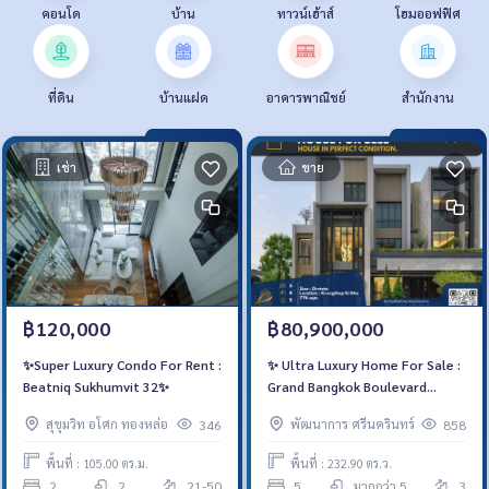
คอนโด
บ้าน
ทาวน์เฮ้าส์
โฮมออฟฟิศ
ที่ดิน
บ้านแฝด
อาคารพาณิชย์
สำนักงาน
เช่า
ขาย
฿120,000
฿80,900,000
✨Super Luxury Condo For Rent :
✨ Ultra Luxury Home For Sale :
Beatniq Sukhumvit 32✨
Grand Bangkok Boulevard
Rama9 - Krungthepkritha ⚡
สุขุมวิท อโศก ทองหล่อ
พัฒนาการ ศรีนครินทร์
346
858
Best deal ! บ้านเปล่า ราคาเริ่มต้นที่
80.90 MB ⚡
พื้นที่ : 105.00 ตร.ม.
พื้นที่ : 232.90 ตร.ว.
2
2
21-50
5
มากกว่า 5
3