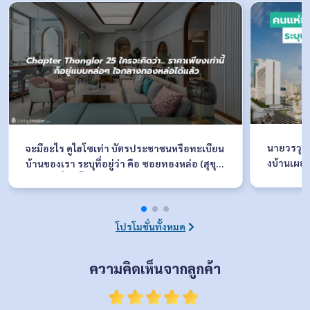
นายวรวุฒ
จะมีอะไร ดูไฮโซเท่า บัตรประชาชนหรือทะเบียน
งบ้านเผยค
บ้านของเรา ระบุที่อยู่ว่า คือ ซอยทองหล่อ (สุขุม
ละวัสดุ F
วิท 55) เรื่องนี้เอาจริงๆเป็นความภาคภูมิใจของใ
งาน ระหว่
ครหลายๆคนเลยที่มีคอนโดหรือบ้านอยู่ในซอยนี้
ณ อิมแพ็ค
เพราะมันเหมือนสิ่งที่บอกฐานะและรสนิยมทาง
อบรับอย่า
สังคมของคุณได้เป็นอย่างดี
โปรโมชั่นทั้งหมด
นดีไซน์ให
บ
ความคิดเห็นจากลูกค้า