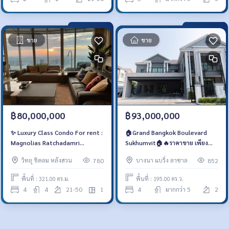
ขาย
ขาย
฿80,000,000
฿93,000,000
✨ Luxury Class Condo For rent :
🏠Grand Bangkok Boulevard
Magnolias Ratchadamri
Sukhumvit🏠🔥ราคาขาย เพียง
Boulevard ✨
93,000,000 บาท/เดือน🔥
วิทยุ ชิดลม หลังสวน
บางนา แบริ่ง ลาซาล
780
852
พื้นที่ : 321.00 ตร.ม.
พื้นที่ : 195.00 ตร.ว.
4
4
21-50
1
4
มากกว่า 5
2