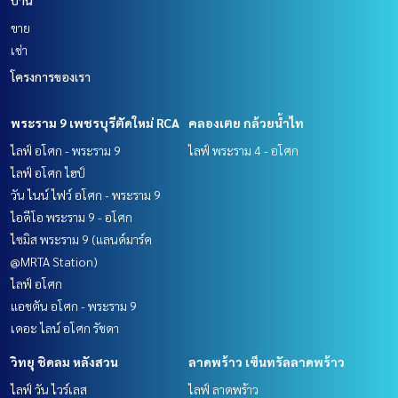
ขาย
เช่า
โครงการของเรา
พระราม 9 เพชรบุรีตัดใหม่ RCA
คลองเตย กล้วยน้ำไท
ไลฟ์ อโศก - พระราม 9
ไลฟ์ พระราม 4 - อโศก
ไลฟ์ อโศก ไฮป์
วัน ไนน์ ไฟว์ อโศก - พระราม 9
ไอดีโอ พระราม 9 - อโศก
ไซมิส พระราม 9 (แลนด์มาร์ค
@MRTA Station)
ไลฟ์ อโศก
แอชตัน อโศก - พระราม 9
เดอะ ไลน์ อโศก รัชดา
วิทยุ ชิดลม หลังสวน
ลาดพร้าว เซ็นทรัลลาดพร้าว
ไลฟ์ วัน ไวร์เลส
ไลฟ์ ลาดพร้าว