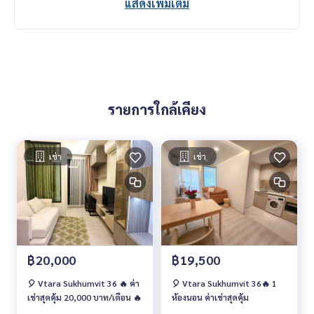
แสดงเพิ่มเติม
#VtaraSukhumvit36 #วีธาราสุขุมวิท36 #Vtara36 #วีธารา36 #
คอนโดสุขุมวิท #คอนโดให้เช่า #คอนโดให้เช่าราคาถูก #คอนโดใก
ล้รถไฟฟ้า #คอนโดใกล้bts #คอนโดใกล้มหาลัย
รายการใกล้เคียง
เช่า
เช่า
฿20,000
฿19,500
🎈 Vtara Sukhumvit 36 🔥 ค่า
🎈 Vtara Sukhumvit 36🔥 1
เช่าสุดคุ้ม 20,000 บาท/เดือน 🔥
ห้องนอน ค่าเช่าสุดคุ้ม