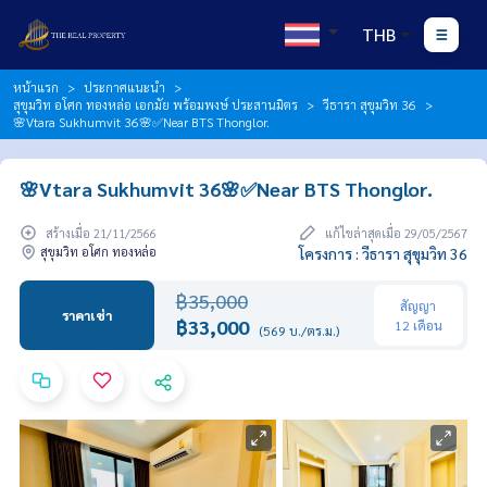
THB
หน้าแรก
ประกาศแนะนำ
สุขุมวิท อโศก ทองหล่อ เอกมัย พร้อมพงษ์ ประสานมิตร
วีธารา สุขุมวิท 36
🌸Vtara Sukhumvit 36🌸✅Near BTS Thonglor.
🌸Vtara Sukhumvit 36🌸✅Near BTS Thonglor.
สร้างเมื่อ 21/11/2566
แก้ไขล่าสุดเมื่อ 29/05/2567
สุขุมวิท อโศก ทองหล่อ
โครงการ : วีธารา สุขุมวิท 36
฿35,000
สัญญา
ราคาเช่า
฿33,000
12 เดือน
(569 บ./ตร.ม.)