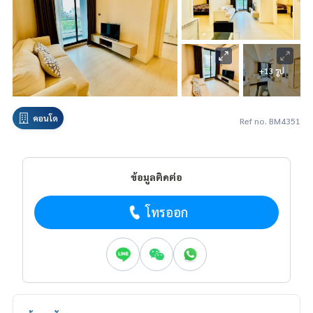
+13 รูป
คอนโด
Ref no. BM4351
ข้อมูลติดต่อ
โทรออก