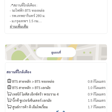
📍สถานที่ใกล้เคียง :
- รถไฟฟ้า BTS ทองหล่อ
- รพ.เทพธารินทร์ 280 ม.
- ม.กรุงเทพฯ 1.5 กม.
- K Village 1.9 กม.
อ่านเพิ่มเติม
- Emporium 2 กม.
- Fifty Fifth Plaza 2.1 กม.
- Major เอกมัย 2.2 กม.
- Max Value 2.4 กม.
- Park Lane เอกมัย 2.5 กม.
ดูแผนที่
- EmQuatier 3 กม.
- Gateway เอกมัย 3.1 กม.
สถานที่ใกล้เคียง
🥰 Contact
Line : @therealproperty
BTS สายหลัก > BTS ทองหล่อ
0.8 กิโลเมตร
https://lin.ee/SgMus7j
BTS สายหลัก > BTS เอกมัย
1.0 กิโลเมตร
Wechat : TheRealP
เทสโก้ โลตัส เอ็กซ์ตร้า พระราม 4
0.9 กิโลเมตร
WhatsApp :
+66 82 269 6289
โทร
092-628-9945
Baimint
บิ๊กซี ซูเปอร์เซ็นเตอร์ เอกมัย
1.5 กิโลเมตร
Call
082-269-6289
Mo for EN/TH
ศูนย์การค้า ดิ เอ็มโพเรี่ยม
1.7 กิโลเมตร