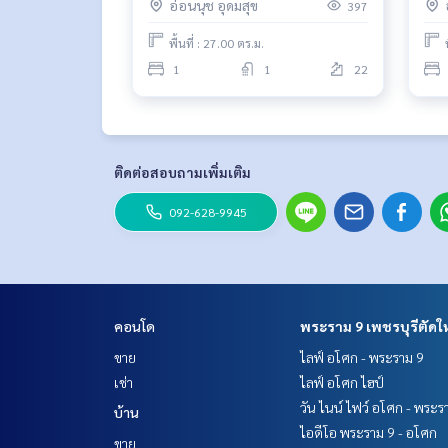
อ่อนนุช อุดมสุข
397
- Gateway เอกมัย : 5 กม.
- Central บางนา : 5 กม.
พื้นที่ : 27.00 ตร.ม.
1
1
22
🥰 Contact
Line : @therealproperty
https://lin.ee/SgMus7j
Wechat : TheRealP
WhatsApp :
+66 82 269 6289
ติดต่อสอบถามเพิ่มเติม
โทร
092-628-9945
Baimint
Call
082-269-6289
Mo for EN/TH
092-628-9945
#คอนโด #คอนโดให้เช่า #คอนโดติดBTS #คอนโดใกล้
ukhumvit101 #เดอะไลน์สุขุมวิท101
คอนโด
พระราม 9 เพชรบุรีตัดใ
ขาย
ไลฟ์ อโศก - พระราม 9
เช่า
ไลฟ์ อโศก ไฮป์
วัน ไนน์ ไฟว์ อโศก - พระร
บ้าน
ไอดีโอ พระราม 9 - อโศก
ขาย