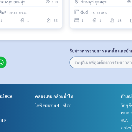
อ่อนนุช อุดมสุข
อ่อนนุช อุดมสุข
430
พื้นที่ : 28.00 ตร.ม.
พื้นที่ : 34.00 ตร.ม.
1
1
33
1
1
18
รับข่าวสารรายการ คอนโด และบ้า
ห้างสรรพสินค้า #คอนโดใกล้รพ. #คอนโดหรู #คอนโด #TheLineS
หม่ RCA
คลองเตย กล้วยน้ำไท
ทำเลน
ไลฟ์ พระราม 4 - อโศก
วิทยุ 
พระราม
าม 9
RCA
ราชเท