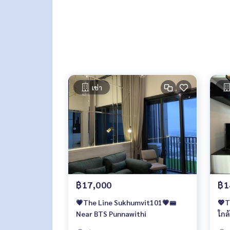
- Fitness
- Steam Room
- Rock Climbing
- Jogging Track
- LED Multi-Court
- EV charging station
- Smart Move
- Shuttle Service
เช่า
- Free-Wifi
- CCTV, รปภ. ตลอด 24 ชั่วโมง, LIV-24
📍สถานที่ใกล้เคียง :
- BTS ปุณณวิถี 250 ม.
- BTS บางจาก 500 ม.
- Mini Big C : 80 ม.
- Marko อุดมสุข : 1.9 กม.
- ร.พ.กล้วยน้ำไท 2 : 1.9 กม.
฿17,000
฿1
- Bangkok Mall : 2 กม.
- Century The Movie Plaza : 2.8 กม.
💗The Line Sukhumvit101💗🚝
💖T
- People Park : 4 กม.
Near BTS Punnawithi
ใกล
- Summer Hill : 4.2 กม.