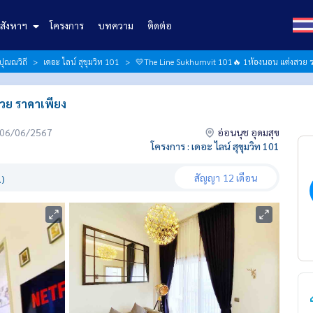
สังหาฯ
โครงการ
บทความ
ติดต่อ
ปุณณวิถี
เดอะ ไลน์ สุขุมวิท 101
💛The Line Sukhumvit 101🔥 1ห้องนอน แต่งสวย ร
วย ราคาเพียง
่อ 06/06/2567
อ่อนนุช อุดมสุข
โครงการ : เดอะ ไลน์ สุขุมวิท 101
สัญญา
12 เดือน
.)