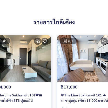
รายการใกล้เคียง
เช่า
เช่า
4,000
฿17,000
he Line Sukhumvit 101💖🚝
💛The Line Sukhumvit 101 🔥
้รถไฟฟ้า BTS ปุณณวิถี
ราคาสุดคุ้ม เพียง 17,000 บาท/เ
เท่านั้น‼️