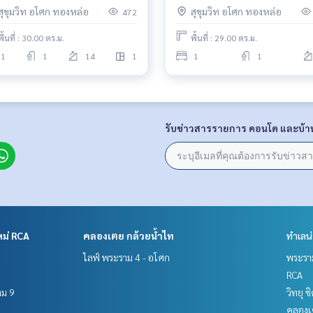
om Phong 🚌Shuttle bus to
พงษ์ 🌤️ห้องสวย🏝️
สุขุมวิท อโศก ทองหล่อ
สุขุมวิท อโศก ทองหล่อ
472
 Phrom Phong.
พื้นที่ : 30.00 ตร.ม.
พื้นที่ : 29.00 ตร.ม.
1
1
14
1
1
1
รับข่าวสารรายการ คอนโด และบ้า
หม่ RCA
คลองเตย กล้วยน้ำไท
ทำเลน
ไลฟ์ พระราม 4 - อโศก
พระราม
RCA
าม 9
วิทยุ 
คลองเ