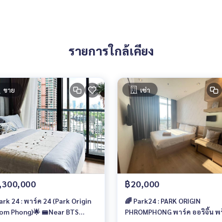
รายการใกล้เคียง
ขาย
เช่า
,300,000
฿20,000
ark 24 : พาร์ค 24 (Park Origin
🌈 Park24 : PARK ORIGIN
พาร์ค24สุขุมวิท24 #คอนโดหรู #คอนโดให้เช่า #คอนโดใกล้รถไ
om Phong)🌟 🚝Near BTS
PHROMPHONG พาร์ค ออริจิ้น พร้อม