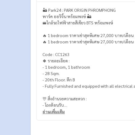
🏜️ Park24 : PARK ORIGIN PHROMPHONG
พาร์ค ออริจิ้น พร้อมพงษ์ 🏜️
🚝ใกล้รถไฟฟ้าสายสีเขียว BTS พร้อมพงษ์
🔥 1 bedroom ราคาเช่าสุดพิเศษ 27,000 บาท/เดือน 
🔥 1 bedroom ราคาเช่าสุดพิเศษ 27,000 บาท/เดือน 
Code : CC1263
🍀 รายละเอียด :
- 1 bedroom, 1 bathroom
- 28 Sqm.
- 20th Floor. ตึก B
- Fully Furnished and equipped with all electrical
🎊 สิ่งอำนวยความสะดวก :
- โถงต้อนรับ
- ห้องออกกำลังกาย
อ่านเพิ่มเติม
- โยคะสตูดิโอ, ห้องซ้อมมวย
- สระว่ายน้ำลอยฟ้าและสระจากุชซี่
- ห้องประชุม และห้องสันทนาการ