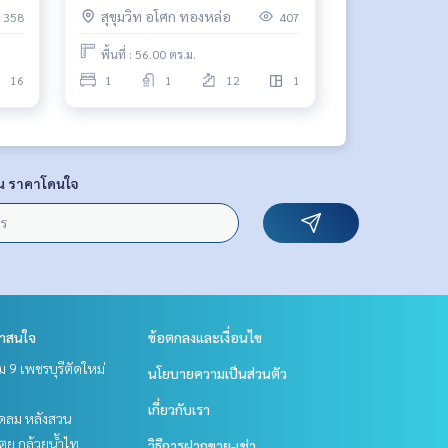
ตรม. ราคาเช่าสุดพิเศษ 55,000
สุขุมวิท อโศก ทองหล่อ
358
407
บาท/เดือน 🔥
พื้นที่ : 56.00 ตร.ม.
16
1
1
12
1
น ราคาโดนใจ
่าสนใจ
ข้อตกลงและเงื่อนไข
 9 เพชรบุรีตัดใหม่
นโยบายความเป็นส่วนตัว
เกี่ยวกับเรา
ชิดลม หลังสวน
ตย กล้วยน้ำไท
วิธีการฝากขาย-เช่า