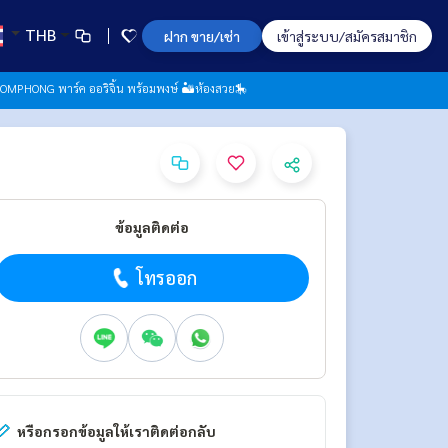
THB
ฝาก ขาย/เช่า
เข้าสู่ระบบ/สมัครสมาชิก
OMPHONG พาร์ค ออริจิ้น พร้อมพงษ์ 🏜️ห้องสวย🎠
ข้อมูลติดต่อ
โทรออก
หรือกรอกข้อมูลให้เราติดต่อกลับ