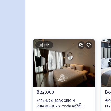
- ระบบควบคุมด้วยบัตรอัตโนมัติ (กุญแจดิจิตอลล็อค)
📍สถานที่ใกล้เคียง การเดินทางสะดวกมาก :
- BTS สถานีพร้อมพงษ์ : 650 ม.
- ตลาดสดซอย 22 : 120 ม.
- Emporium : 650 ม.
- EmQuartier : 700 ม.
- Lotus พระราม 4 : 1.0 กม.
- BigC พระราม 4 : 1.0 กม.
เช่า
- Miracle Mall : 1.0 กม.
🥰 ติดต่อ
Line : @therealproperty
https://lin.ee/SgMus7j
Wechat : TheRealP
Kakaotalk : zz2890 for Korean
WhatsApp :
+66 82 269 6289
โทร
092-628-9945
ใบมิ้นท์
฿22,000
฿6
Call
082-269-6289
Mo for EN/TH
✅ Park 24 : PARK ORIGIN
🌟P
#park24 #park24condo #Luxurycondo #พาร์ค24 #
PHROMPHONG : พาร์ค ออริจิ้น
Phr
ฟฟ้า #คอนโดใกล้bts