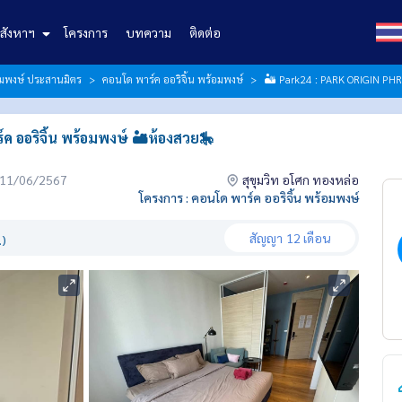
สังหาฯ
โครงการ
บทความ
ติดต่อ
้อมพงษ์ ประสานมิตร
คอนโด พาร์ค ออริจิ้น พร้อมพงษ์
🏜️ Park24 : PARK ORIGIN PHR
ออริจิ้น พร้อมพงษ์ 🏜️ห้องสวย🎠
่อ 11/06/2567
สุขุมวิท อโศก ทองหล่อ
โครงการ : คอนโด พาร์ค ออริจิ้น พร้อมพงษ์
สัญญา
12 เดือน
.)