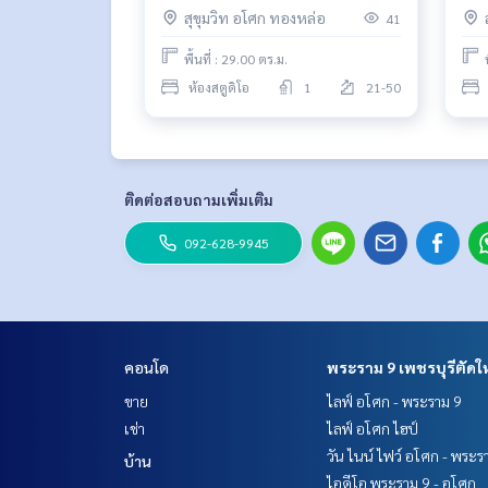
พร้อมพงษ์
Phr
สุขุมวิท อโศก ทองหล่อ
41
BTS
พื้นที่ : 29.00 ตร.ม.
ห้องสตูดิโอ
1
21-50
ติดต่อสอบถามเพิ่มเติม
092-628-9945
คอนโด
พระราม 9 เพชรบุรีตัดใ
ขาย
ไลฟ์ อโศก - พระราม 9
เช่า
ไลฟ์ อโศก ไฮป์
วัน ไนน์ ไฟว์ อโศก - พระร
บ้าน
ไอดีโอ พระราม 9 - อโศก