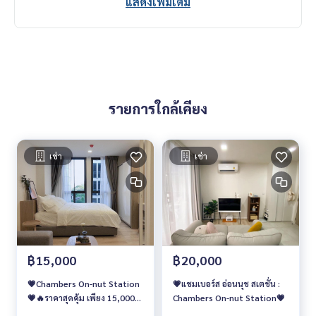
แสดงเพิ่มเติม
- The Beacon Place : 650 ม.
- Big C Extra อ่อนนุช : 750 ม.
🥰 Contact
Line : @therealproperty
https://lin.ee/SgMus7j
Wechat : TheRealP
รายการใกล้เคียง
WhatsApp :
+66 82 269 6289
โทร
092-628-9945
Baimint
Call
082-269-6289
Mo for EN/TH
เช่า
เช่า
#แชมเบอร์สอ่อนนุชสเตชั่น #ChambersOnnutStation #คอนโ
ดให้เช่า #คอนโดราคาถูก #คอนโดใกล้รถไฟฟ้า #คอนโดใกล้bts
#คอนโดใกล้มหาลัย
฿15,000
฿20,000
💗Chambers On-nut Station
💗แชมเบอร์ส อ่อนนุช สเตชั่น :
💗🔥ราคาสุดคุ้ม เพียง 15,000
Chambers On-nut Station💗
บาท/เดือน🔥