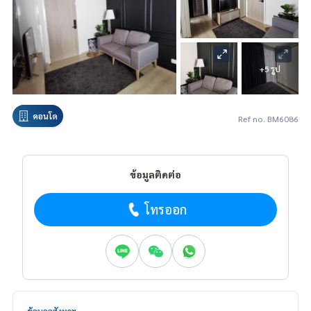
+5 รูป
คอนโด
Ref no. BM6086
ข้อมูลติดต่อ
โทรออก