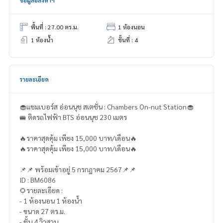
ข้อมูลอสังหาฯ
พื้นที่ : 27.00 ตร.ม.
1 ห้องนอน
1 ห้องน้ำ
ชั้นที่ : 4
รายละเอียด
🧁แชมเบอร์ส อ่อนนุช สเตชั่น : Chambers On-nut Station🧁
🚝 ติดรถไฟฟ้า BTS อ่อนนุช 230 เมตร
🔥ราคาสุดคุ้ม เพียง 15,000 บาท/เดือน🔥
🔥ราคาสุดคุ้ม เพียง 15,000 บาท/เดือน🔥
📌📌 พร้อมเข้าอยู่ 5 กรกฎาคม 2567📌📌
ID : BM6086
🌻รายละเอียด :
- 1 ห้องนอน 1 ห้องน้ำ
- ขนาด 27 ตร.ม.
- ชั้น 4 วิวสวน