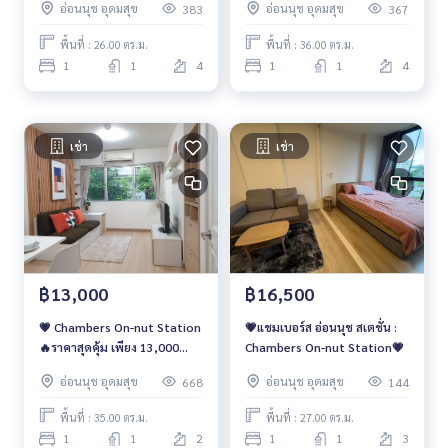
อ่อนนุช อุดมสุข
อ่อนนุช อุดมสุข
383
367
พื้นที่ : 26.00 ตร.ม.
พื้นที่ : 36.00 ตร.ม.
1
1
4
1
1
4
เช่า
เช่า
฿13,000
฿16,500
💗 Chambers On-nut Station
💗แชมเบอร์ส อ่อนนุช สเตชั่น :
🔥ราคาสุดคุ้ม เพียง 13,000
Chambers On-nut Station💗
บาท/เดือน🔥
อ่อนนุช อุดมสุข
อ่อนนุช อุดมสุข
668
144
พื้นที่ : 35.00 ตร.ม.
พื้นที่ : 27.00 ตร.ม.
1
1
2
1
1
3