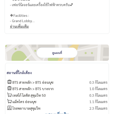
- เฟอร์นิเจอร์และเครื่องใช้ไฟฟ้าครบครัน💕
🔶Facilities :
- Grand Lobby
- Convenience Store and Smart Lockers
อ่านเพิ่มเติม
- Library
- สระว่ายน้ำระบบเกลือ
- Jacuzzi
- ฟิตเนส
- สวนพักผ่อน
ดูแผนที่
- Access Card Control
- CCTV
- รปภ. 24 ชม.
สถานที่ใกล้เคียง
📍สถานที่ใกล้เคียง :
BTS สายหลัก > BTS อ่อนนุช
0.3 กิโลเมตร
- 7-11 : 40 ม.
BTS สายหลัก > BTS บางจาก
1.0 กิโลเมตร
- MaxValu : 230 ม.
เทสโก้ โลตัส สุขุมวิท 50
0.3 กิโลเมตร
- Century The Movie Plaza : 270 ม.
- Burger King : 270 ม.
แม็คโคร อ่อนนุช
1.1 กิโลเมตร
- Tesco Lotus สุขุมวิท 50 : 280 ม.
โรงพยาบาลสุขุมวิท
2.3 กิโลเมตร
- The Phyll : 550 ม.