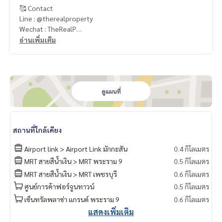
🥰 Contact
Line : @therealproperty
Wechat : TheRealP
WhatsApp :
+66 82 269 6289
อ่านเพิ่มเติม
Tel
092-628-9945
Baimint
Call
082-269-6289
Mo for EN/TH
ดูแผนที่
สถานที่ใกล้เคียง
Airport link > Airport Link มักกะสัน
0.4 กิโลเมตร
MRT สายสีน้ำเงิน > MRT พระราม 9
0.5 กิโลเมตร
MRT สายสีน้ำเงิน > MRT เพชรบุรี
0.6 กิโลเมตร
ศูนย์การค้าฟอร์จูนทาวน์
0.5 กิโลเมตร
เซ็นทรัลพลาซ่า แกรนด์ พระราม 9
0.6 กิโลเมตร
แสดงเพิ่มเติม