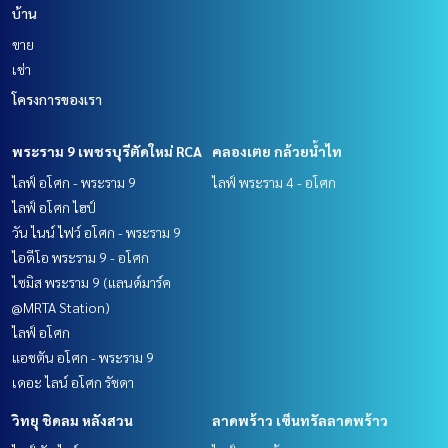
บ้าน
ขาย
เช่า
โครงการของเรา
พระราม 9 เพชรบุรีตัดใหม่ RCA
คลองเตย กล้วยน้ำไท
ไลฟ์ อโศก - พระราม 9
ไลฟ์ พระราม 4 - อโศก
ไลฟ์ อโศก ไฮป์
วัน ไนน์ ไฟว์ อโศก - พระราม 9
ไอดีโอ พระราม 9 - อโศก
ไซมิส พระราม 9 (แลนด์มาร์ค
@MRTA Station)
ไลฟ์ อโศก
แอชตัน อโศก - พระราม 9
เดอะ ไลน์ อโศก รัชดา
วิทยุ ชิดลม หลังสวน
ลาดพร้าว เซ็นทรัลลาดพร้าว