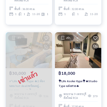
ตัดใหม่ RCA
ตัดใหม่ RCA
พื้นที่ : 36.00 ตร.ม.
พื้นที่ : 32.00 ตร.ม.
1
1
11-20
1
1
1
11-20
เช่า
เช่า
฿30,000
฿18,000
✅ Life Asoke Hype 🔥2 ห้อง
💐Life Asoke Hype💐🔥Studio
นอน hot deal!พร้อมอยู่
Type แต่งสวย🔥
30,000 บาทเท่านั้น🔥
พระราม 9 เพชรบุรี
พระราม 9 เพชรบุรี
536
379
ตัดใหม่ RCA
ตัดใหม่ RCA
พื้นที่ : 48.50 ตร.ม.
พื้นที่ : 27.00 ตร.ม.