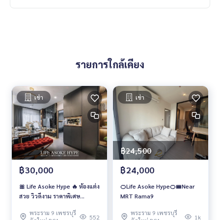
รายการใกล้เคียง
เช่า
เช่า
฿24,500
฿30,000
฿24,000
🎀 Life Asoke Hype 🔥 ห้องแต่ง
🍊Life Asoke Hype🍊🚝Near
สวย วิวดีงาม ราคาพิเศษ
MRT Rama9
27,000 บาท/เดือน 🔥
พระราม 9 เพชรบุรี
พระราม 9 เพชรบุรี
552
1k