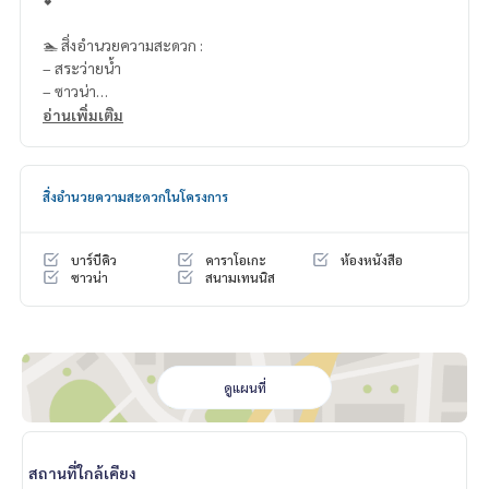
🏊 สิ่งอำนวยความสะดวก :
– สระว่ายน้ำ
– ซาวน่า
– สนามเทนนิส
อ่านเพิ่มเติม
– สวนหย่อม
– รปภ. และ CCTV 24 ชม.
สิ่งอำนวยความสะดวกในโครงการ
📍สถานที่ใกล้เคียง :
1. BRT วัดด่าน
2. เซ็นทรัล พระราม 3
บาร์บีคิว
คาราโอเกะ
ห้องหนังสือ
3. โลตัส พระราม 3
ซาวน่า
สนามเทนนิส
4. โรงเบียร์เยอรมันตะวันแดง
5. ภัตตาคาร หัวปลาช่องนนทรี
6. จตุจักร 2
7. ธนาคารกรุงศรีอยุธยาสำนักงานใหญ่
ดูแผนที่
🥰 Contact
Line : @therealproperty
https://lin.ee/SgMus7j
สถานที่ใกล้เคียง
Wechat : TheRealP