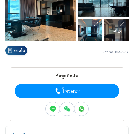
+16 รูป
คอนโด
Ref no. BM6967
ข้อมูลติดต่อ
โทรออก