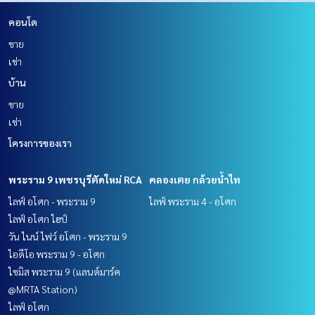
คอนโด
ขาย
เช่า
บ้าน
ขาย
เช่า
โครงการของเรา
พระราม 9 เพชรบุรีตัดใหม่ RCA
คลองเตย กล้วยน้ำไท
ไลฟ์ อโศก - พระราม 9
ไลฟ์ พระราม 4 - อโศก
ไลฟ์ อโศก ไฮป์
วัน ไนน์ ไฟว์ อโศก - พระราม 9
ไอดีโอ พระราม 9 - อโศก
ไซมิส พระราม 9 (แลนด์มาร์ค
@MRTA Station)
ไลฟ์ อโศก