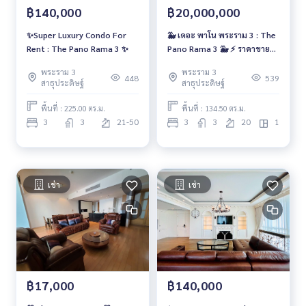
฿140,000
฿20,000,000
✨Super Luxury Condo For
🐳 เดอะ พาโน พระราม 3 : The
Rent : The Pano Rama 3 ✨
Pano Rama 3 🐳 ⚡️ ราคาขาย
20.00 MB ‼️
พระราม 3
พระราม 3
448
539
สาธุประดิษฐ์
สาธุประดิษฐ์
พื้นที่ : 225.00 ตร.ม.
พื้นที่ : 134.50 ตร.ม.
3
3
21-50
3
3
20
1
เช่า
เช่า
฿17,000
฿140,000