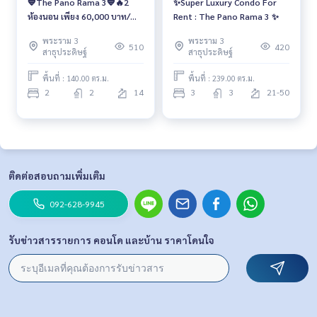
💙The Pano Rama 3💙🔥2
✨Super Luxury Condo For
ห้องนอน เพียง 60,000 บาท/
Rent : The Pano Rama 3 ✨
เดือน🔥
พระราม 3
พระราม 3
510
420
สาธุประดิษฐ์
สาธุประดิษฐ์
พื้นที่ : 140.00 ตร.ม.
พื้นที่ : 239.00 ตร.ม.
2
2
14
3
3
21-50
ติดต่อสอบถามเพิ่มเติม
092-628-9945
รับข่าวสารรายการ คอนโด และบ้าน ราคาโดนใจ