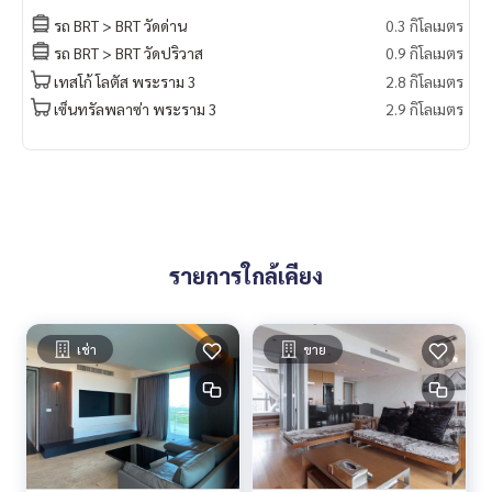
WhatsApp :
+66 82 269 6289
รถ BRT > BRT วัดด่าน
0.3 กิโลเมตร
โทร
092-628-9945
Baimint
รถ BRT > BRT วัดปริวาส
0.9 กิโลเมตร
Call
082-269-6289
Mo for EN/TH
เทสโก้ โลตัส พระราม 3
2.8 กิโลเมตร
เซ็นทรัลพลาซ่า พระราม 3
2.9 กิโลเมตร
รายการใกล้เคียง
เช่า
ขาย