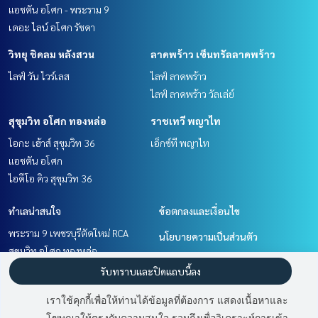
แอชตัน อโศก - พระราม 9
เดอะ ไลน์ อโศก รัชดา
วิทยุ ชิดลม หลังสวน
ลาดพร้าว เซ็นทรัลลาดพร้าว
ไลฟ์ วัน ไวร์เลส
ไลฟ์ ลาดพร้าว
ไลฟ์ ลาดพร้าว วัลเล่ย์
สุขุมวิท อโศก ทองหล่อ
ราชเทวี พญาไท
โอกะ เฮ้าส์ สุขุมวิท 36
เอ็กซ์ที พญาไท
แอชตัน อโศก
ไอดีโอ คิว สุขุมวิท 36
ทำเลน่าสนใจ
ข้อตกลงและเงื่อนไข
พระราม 9 เพชรบุรีตัดใหม่ RCA
นโยบายความเป็นส่วนตัว
สุขุมวิท อโศก ทองหล่อ
เกี่ยวกับเรา
ราชเทวี พญาไท
รับทราบและปิดแถบนี้ลง
ลาดพร้าว เซ็นทรัลลาดพร้าว
วิธีการฝากขาย-เช่า
เราใช้คุกกี้เพื่อให้ท่านได้ข้อมูลที่ต้องการ แสดงเนื้อหาและ
วิทยุ ชิดลม หลังสวน
ติดต่อ