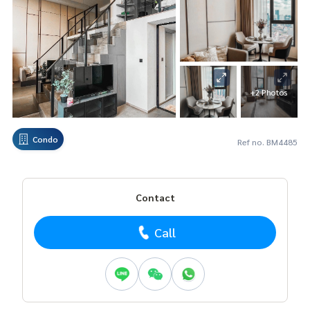
+2 Photos
Condo
Ref no. BM4485
Contact
Call