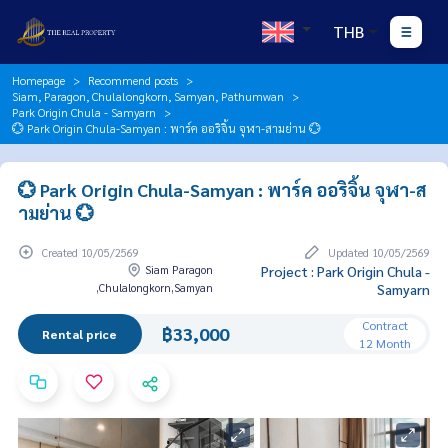
THB
Homepage
Recommend posts
Siam, Paragon, Chulalongkorn, Samyan, Pathumwan
Park Origin Chula - Samyarn
💮 Park Origin Chula-Samyan : พาร์ค ออริจิ้น จุฬา-สามย่าน 💮
💮 Park Origin Chula-Samyan : พาร์ค ออริจิ้น จุฬา-ส
ามย่าน 💮
Created 10/05/2569
Updated 10/05/2569
Siam Paragon
Project : Park Origin Chula -
,Chulalongkorn,Samyan
Samyarn
Contract
฿33,000
Rental price
12 Month