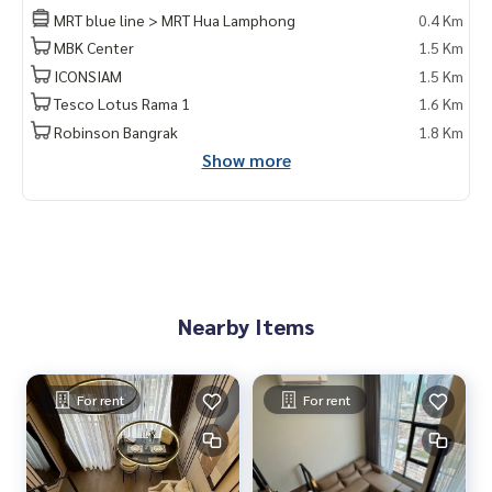
- วัดหัวลำโพง 950 ม.
MRT blue line > MRT Hua Lamphong
0.4 Km
MBK Center
1.5 Km
🥰 Contact
ICONSIAM
1.5 Km
Line : @therealproperty
Wechat : TheRealP
Tesco Lotus Rama 1
1.6 Km
WhatsApp :
+66 82 269 6289
Robinson Bangrak
1.8 Km
Tel
092-628-9945
Baimint
Show more
Call
082-269-6289
Mo for EN/TH
Nearby Items
For rent
For rent