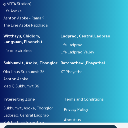
@MRTA Station)
Life Asoke
Ashton Asoke - Rama 9
The Line Asoke Ratchada
Witthayu, Chidlom,
Ladprao, Central Ladprao
Langsuan, Ploenchit
Life Ladprao
life one wireless
Life Ladprao Valley
Sukhumvit, Asoke, Thonglor
Ratchathewi,Phayathai
Oka Haus Sukhumvit 36
XT Phayathai
Ashton Asoke
Ideo Q Sukhumvit 36
Interesting Zone
Terms and Conditions
Sukhumvit, Asoke, Thonglor
Privacy Policy
Ladprao, Central Ladprao
About us
Ratchathewi,Phayathai