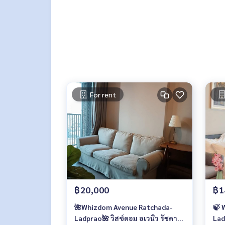
📍สถานที่ใกล้เคียง :
- คิดรถไฟฟ้า MRT สถานีลาดพร้าว
- Gourmet Market : 70 ม.
- สวนลุมไนท์บาซ่าร์ : 80 ม.
- Big C ลาดพร้าว 2 : 1.2 กม.
- ม.เซนต์จอห์น : 2.1 กม.
- เซ็นทรัลลาดพร้าว : 2.6 กม.
For rent
🥰 Contact
Line : @therealproperty
Wechat : TheRealP
WhatsApp :
+66 82 269 6289
Tel
092-628-9945
Baimint
Call
082-269-6289
Mo for EN/TH
฿20,000
฿1
🌺Whizdom Avenue Ratchada-
🍃 
Ladprao🌺 วิสซ์ดอม อเวนิว รัชดา-
Lad