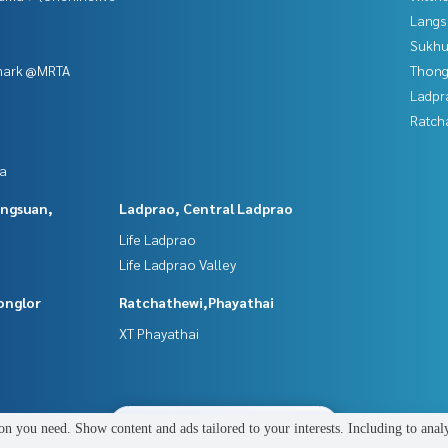
Langs
Sukhu
mark @MRTA
Thong
Ladpr
Ratch
da
angsuan,
Ladprao, Central Ladprao
Life Ladprao
Life Ladprao Valley
onglor
Ratchathewi,Phayathai
XT Phayathai
2
people are viewing
n you need. Show content and ads tailored to your interests. Including to anal