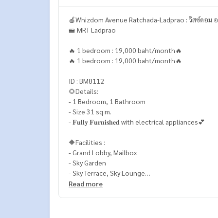
🍎Whizdom Avenue Ratchada-Ladprao : วิสซ์ดอม อเ
🚝 MRT Ladprao
🔥 1 bedroom : 19,000 baht/month🔥
🔥 1 bedroom : 19,000 baht/month🔥
ID : BM8112
🌻Details:
- 1 Bedroom, 1 Bathroom
- Size 31 sq m.
- 𝐅𝐮𝐥𝐥𝐲 𝐅𝐮𝐫𝐧𝐢𝐬𝐡𝐞𝐝 with electrical appliances💕
🔶Facilities :
- Grand Lobby, Mailbox
- Sky Garden
- Sky Terrace, Sky Lounge
- Passenger Lift
Read more
- Digital Door Lock
- Key Card Access
- 24 hours Security Guards