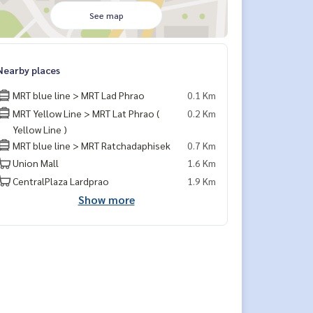
See map
Nearby places
MRT blue line > MRT Lad Phrao
0.1 Km
MRT Yellow Line > MRT Lat Phrao (
0.2 Km
Yellow Line )
MRT blue line > MRT Ratchadaphisek
0.7 Km
Union Mall
1.6 Km
CentralPlaza Lardprao
1.9 Km
Show more