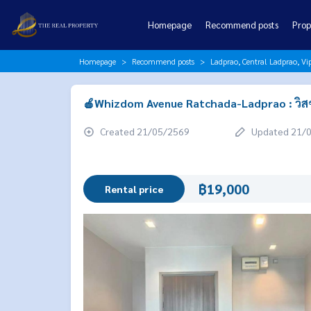
Homepage
Recommend posts
Prop
Homepage
Recommend posts
Ladprao, Central Ladprao, V
🍎Whizdom Avenue Ratchada-Ladprao : วิสซ์
Created 21/05/2569
Updated 21/
฿19,000
Rental price