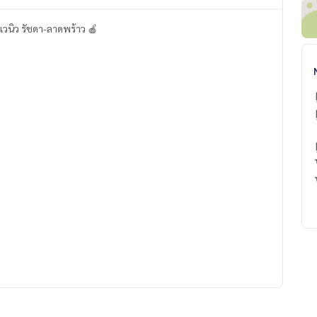
วนิว รัชดา-ลาดพร้าว 🍎