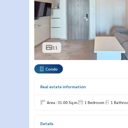
11
Condo
Real estate information
Area : 31.00 Sq.m.
1 Bedroom
1 Bathro
Details