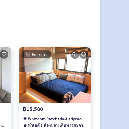
For rent
฿15,500
🍭 Whizdom Ratchada-Ladprao
า-
🔥 ทำเลดี 1 ห้องนอน เดินทางสะดวก