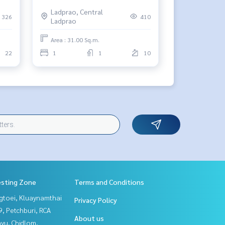
เพียง 15,500 บาท/เดือน🔥
Ladprao, Central
326
410
Ladprao
Area : 31.00 Sq.m.
22
1
1
10
esting Zone
Terms and Conditions
gtoei, Kluaynamthai
Privacy Policy
, Petchburi, RCA
About us
yu, Chidlom,