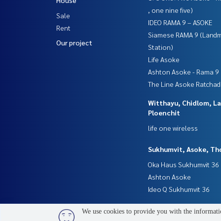
, one nine five)
Sale
IDEO RAMA 9 – ASOKE
Rent
Siamese RAMA 9 (Land
Our project
Station)
Life Asoke
Ashton Asoke - Rama 9
The Line Asoke Ratcha
Witthayu, Chidlom, L
Ploenchit
life one wireless
Sukhumvit, Asoke, Th
Oka Haus Sukhumvit 36
Ashton Asoke
Ideo Q Sukhumvit 36
We use cookies to provide you with the informatio