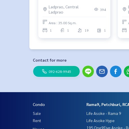
ลาดพร้าว 🚝 ติดรถไฟฟ้า MRT
Ladprao, Central
สถานีลาดพร้าว
394
Ladprao
Area : 35.00 Sq.m.
1
1
19
1
Contact for more
092-628-9945
Condo
Rama9, Petchburi, RC
Sale
Life Asoke - Rama 9
Rent
Life Asoke Hype
195 One9Five Asoke - R
House