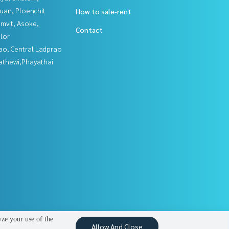
uan, Ploenchit
How to sale-rent
mvit, Asoke,
Contact
lor
ao, Central Ladprao
athewi,Phayathai
yze your use of the
Allow And Close