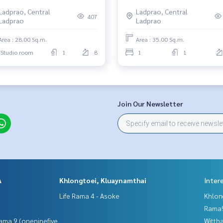
ลาดพร้าว 🎀
Ladprao, Central
Ladprao, Central
407
Ladprao
Ladprao
Area : 28.00 Sq.m.
Area : 35.00 Sq.m.
Studio room
1
8
1
1
Join Our Newsletter
A
Khlongtoei, Kluaynamthai
Inter
Life Rama 4 - Asoke
Khlon
Rama9
ama 9 (oneninefive
Wittha