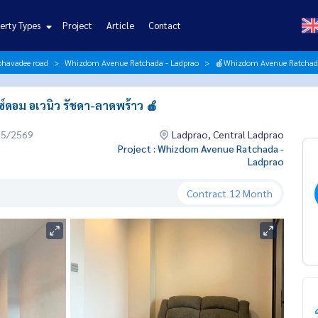
erty Types
Project
Article
Contact
iphavadee road
Whizdom Avenue Ratchada - Ladprao
🍎Whizdom Avenue Ratchada-
ดอม อเวนิว รัชดา-ลาดพร้าว 🍎
05/2569
Ladprao, Central Ladprao
Project : Whizdom Avenue Ratchada -
Ladprao
Contract
12 Month