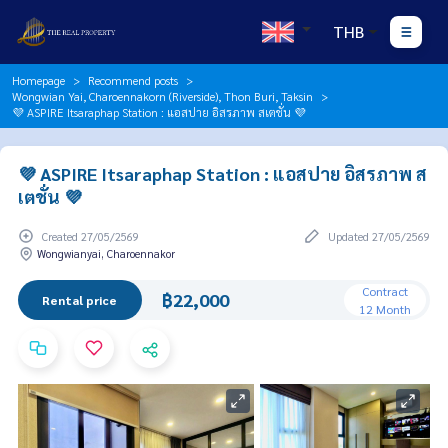
THB
Homepage
Recommend posts
Wongwian Yai, Charoennakorn (Riverside), Thon Buri, Taksin
💜 ASPIRE Itsaraphap Station : แอสปาย อิสรภาพ สเตชั่น 💜
💜 ASPIRE Itsaraphap Station : แอสปาย อิสรภาพ ส
เตชั่น 💜
Created 27/05/2569
Updated 27/05/2569
Wongwianyai, Charoennakor
Contract
฿22,000
Rental price
12 Month