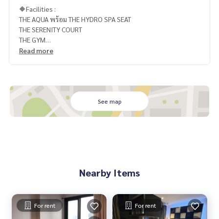
🔶Facilities :
THE AQUA พร้อม THE HYDRO SPA SEAT
THE SERENITY COURT
THE GYM
THE SKY GARDEN & ARUN TERRACE
Read more
THE CO-OP SOCIETY
🥰 Contact
Line : @therealproperty
Wechat : TheRealP
See map
WhatsApp :
+66 82 269 6289
Tel
092-628-9945
Baimint
Call
082-269-6289
Mo for EN/TH
Nearby Items
For rent
For rent