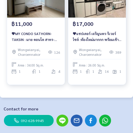
฿11,000
฿17,000
💖MY CONDO SATHORN-
🧡แชปเตอร์ เจริญนคร-ริเวอร์
TAKSIN : มาย คอนโด สาทร-
ไซด์ :ห้องใหม่มากกก พร้อมเข้า
ตากสิน💖
อยู่ 17,000 บาท/เดือน🔥
Wongwianyai,
Wongwianyai,
126
389
Charoennakor
Charoennakor
Area : 34.00 Sq.m.
Area : 26.00 Sq.m.
1
1
4
1
1
16
1
Contact for more
092-628-9945