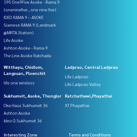
195 One9Five Asoke - Rama 9
(oneninefive , one nine five)
IDEO RAMA 9 – ASOKE
Siamese RAMA 9 (Landmark
@MRTA Station)
Life Asoke
Ashton Asoke - Rama 9
The Line Asoke Ratchada
Witthayu, Chidlom,
Ladprao, Central Ladprao
Langsuan, Ploenchit
Life Ladprao
life one wireless
Life Ladprao Valley
Sukhumvit, Asoke, Thonglor
Ratchathewi,Phayathai
Oka Haus Sukhumvit 36
XT Phayathai
Ashton Asoke
Ideo Q Sukhumvit 36
Interesting Zone
Terms and Conditions