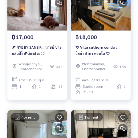
฿17,000
฿18,000
🍂 NYE BY SANSIRI : นายน์ บาย
💘 Villa sathorn condo :
แสนสิริ 🍂ห้องสวย❤️‍🔥
วิลล่า สาทร คอนโด 💘
Wongwianyai,
Wongwianyai,
346
155
Charoennakor
Charoennakor
Area : 36.00 Sq.m.
Area : 44.00 Sq.m.
1
1
16
Studio room
1
21-50
For rent
For rent