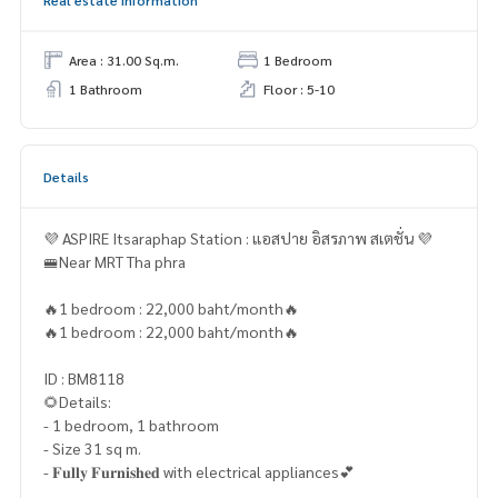
Area : 31.00 Sq.m.
1 Bedroom
1 Bathroom
Floor : 5-10
Details
💜 ASPIRE Itsaraphap Station : แอสปาย อิสรภาพ สเตชั่น 💜
🚝Near MRT Tha phra
🔥1 bedroom : 22,000 baht/month🔥
🔥1 bedroom : 22,000 baht/month🔥
ID : BM8118
🌻Details:
- 1 bedroom, 1 bathroom
- Size 31 sq m.
- 𝐅𝐮𝐥𝐥𝐲 𝐅𝐮𝐫𝐧𝐢𝐬𝐡𝐞𝐝 with electrical appliances💕