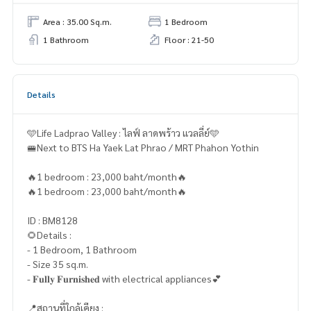
Area : 35.00 Sq.m.
1 Bedroom
1 Bathroom
Floor : 21-50
Details
🩵Life Ladprao Valley : ไลฟ์ ลาดพร้าว แวลลี่ย์🩵
🚝Next to BTS Ha Yaek Lat Phrao / MRT Phahon Yothin
🔥1 bedroom : 23,000 baht/month🔥
🔥1 bedroom : 23,000 baht/month🔥
ID : BM8128
🌻Details :
- 1 Bedroom, 1 Bathroom
- Size 35 sq.m.
- 𝐅𝐮𝐥𝐥𝐲 𝐅𝐮𝐫𝐧𝐢𝐬𝐡𝐞𝐝 with electrical appliances💕
📍สถานที่ใกล้เคียง :