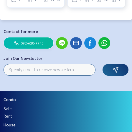
Contact for more
092-628-9945
Join Our Newsletter
Condo
Sale
Rent
House