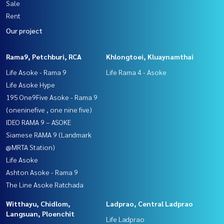
Sale
Rent
Our project
Rama9, Petchburi, RCA
Khlongtoei, Kluaynamthai
Life Asoke - Rama 9
Life Rama 4 - Asoke
Life Asoke Hype
195 One9Five Asoke - Rama 9
(oneninefive , one nine five)
IDEO RAMA 9 – ASOKE
Siamese RAMA 9 (Landmark
@MRTA Station)
Life Asoke
Ashton Asoke - Rama 9
The Line Asoke Ratchada
Witthayu, Chidlom,
Ladprao, Central Ladprao
Langsuan, Ploenchit
Life Ladprao