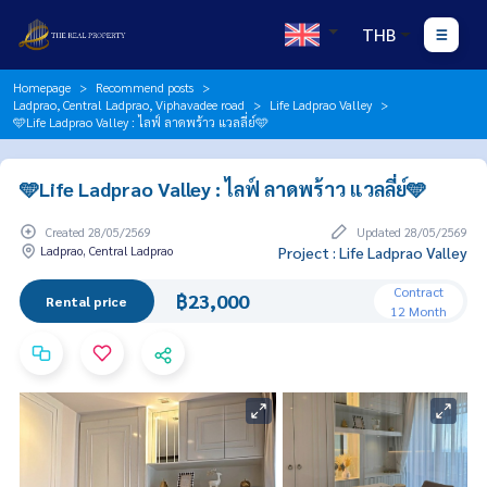
THB
Homepage
Recommend posts
Ladprao, Central Ladprao, Viphavadee road
Life Ladprao Valley
🩵Life Ladprao Valley : ไลฟ์ ลาดพร้าว แวลลี่ย์🩵
🩵Life Ladprao Valley : ไลฟ์ ลาดพร้าว แวลลี่ย์🩵
Created 28/05/2569
Updated 28/05/2569
Ladprao, Central Ladprao
Project : Life Ladprao Valley
Contract
฿23,000
Rental price
12 Month