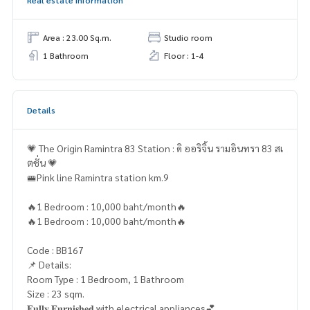
Real estate information
Area : 23.00 Sq.m.
Studio room
1 Bathroom
Floor : 1-4
Details
💗 The Origin Ramintra 83 Station : ดิ ออริจิ้น รามอินทรา 83 สเ
ตชั่น 💗
🚝Pink line Ramintra station km.9
🔥1 Bedroom : 10,000 baht/month🔥
🔥1 Bedroom : 10,000 baht/month🔥
Code : BB167
📌 Details:
Room Type : 1 Bedroom, 1 Bathroom
Size : 23 sqm.
𝐅𝐮𝐥𝐥𝐲 𝐅𝐮𝐫𝐧𝐢𝐬𝐡𝐞𝐝 with electrical appliances💕