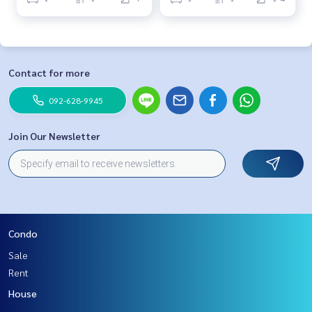
Contact for more
092-628-9945
Join Our Newsletter
Condo
Sale
Rent
House