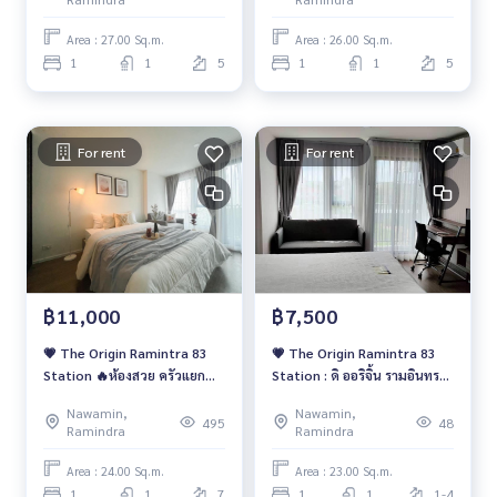
Area : 27.00 Sq.m.
Area : 26.00 Sq.m.
1
1
5
1
1
5
For rent
For rent
฿11,000
฿7,500
💗 The Origin Ramintra 83
💗 The Origin Ramintra 83
Station 🔥ห้องสวย ครัวแยก
Station : ดิ ออริจิ้น รามอินทรา
ราคาเช่าสุดพิเศษเพียง 11,000
83 สเตชั่น 💗
Nawamin,
Nawamin,
บาท/เดือน เท่านั้น🔥
495
48
Ramindra
Ramindra
Area : 24.00 Sq.m.
Area : 23.00 Sq.m.
1
1
7
1
1
1-4