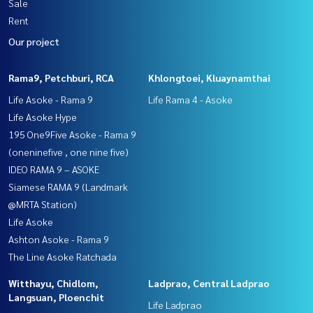
Sale
Rent
Our project
Rama9, Petchburi, RCA
Khlongtoei, Kluaynamthai
Life Asoke - Rama 9
Life Rama 4 - Asoke
Life Asoke Hype
195 One9Five Asoke - Rama 9
(oneninefive , one nine five)
IDEO RAMA 9 – ASOKE
Siamese RAMA 9 (Landmark
@MRTA Station)
Life Asoke
Ashton Asoke - Rama 9
The Line Asoke Ratchada
Witthayu, Chidlom,
Ladprao, Central Ladprao
Langsuan, Ploenchit
Life Ladprao