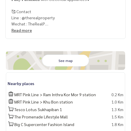
🥰 Contact
Line : @therealproperty
Wechat : TheRealP
WhatsApp :
+66 82 269 6289
Read more
Tel
092-628-9945
Baimint
Call
082-269-6289
Mo for EN/TH
See map
Nearby places
MRT Pink Line > Ram Inthra Kor Mor 9 station
0.2 Km
MRT Pink Line > Khu Bon station
1.0 Km
Tesco Lotus Sukhapiban 1
1.3 Km
The Promenade Lifestyle Mall
1.5 Km
Big C Supercenter Fashion Island
1.8 Km