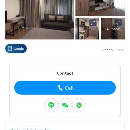
+6 Photos
Condo
Ref no. BB167
Contact
Call