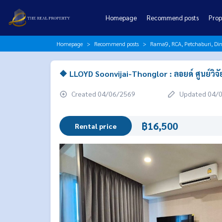
Homepage
Recommend posts
Prop
Homepage
Recommend posts
Rama9, RCA, Petchaburi, Di
🔶 LLOYD Soonvijai-Thonglor : ลอยด์ ศูนย์วิจ
Created 04/06/2569
Updated 04/
฿16,500
Rental price