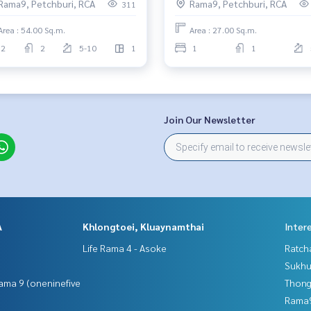
Rama9, Petchburi, RCA
Rama9, Petchburi, RCA
311
Area : 54.00 Sq.m.
Area : 27.00 Sq.m.
2
2
5-10
1
1
1
Join Our Newsletter
A
Khlongtoei, Kluaynamthai
Inter
Life Rama 4 - Asoke
Ratch
Sukhu
ama 9 (oneninefive
Thong
Rama9