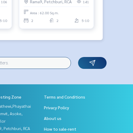
Rama9, Petchburi, RCA
106
141
Area : 62.00 Sq.m.
5-10
2
2
5-10
esting Zone
Terms and Conditions
athewi,Phayathai
Privacy Policy
mvit, Asoke,
About us
lor
, Petchburi, RCA
How to sale-rent