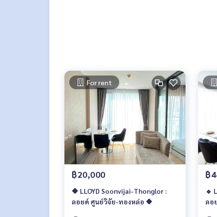
🥰 Contact
Line : @therealproperty
Wechat : TheRealP
WhatsApp :
+66 82 269 6289
Tel
092-628-9945
Baimint
Call
082-269-6289
Mo for EN/TH
For rent
฿20,000
฿4
🔶 LLOYD Soonvijai-Thonglor :
🔹 
ลอยด์ ศูนย์วิจัย-ทองหล่อ 🔶
ลอย