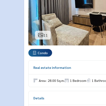
11
Condo
Real estate information
Area : 28.00 Sq.m.
1 Bedroom
1 Bathro
Details