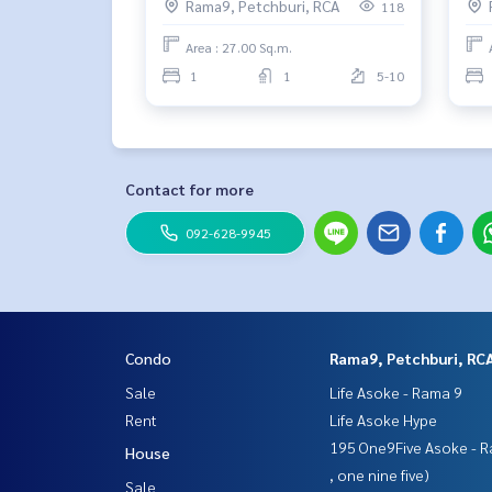
Rama9, Petchburi, RCA
118
Area : 27.00 Sq.m.
1
1
5-10
Contact for more
092-628-9945
Condo
Rama9, Petchburi, RC
Sale
Life Asoke - Rama 9
Rent
Life Asoke Hype
195 One9Five Asoke - R
House
, one nine five)
Sale