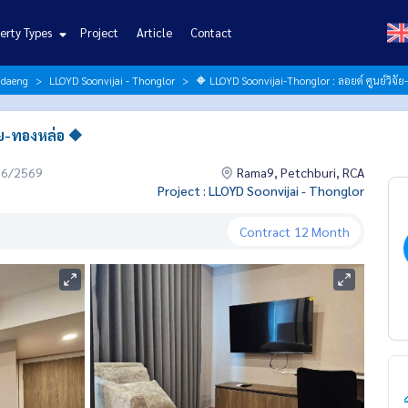
erty Types
Project
Article
Contact
ndaeng
LLOYD Soonvijai - Thonglor
🔶 LLOYD Soonvijai-Thonglor : ลอยด์ ศูนย์วิจั
ัย-ทองหล่อ 🔶
06/2569
Rama9, Petchburi, RCA
Project : LLOYD Soonvijai - Thonglor
Contract
12 Month