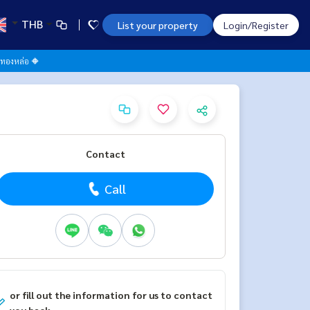
THB
List your property
Login/Register
ย-ทองหล่อ 🔶
Contact
Call
or fill out the information for us to contact