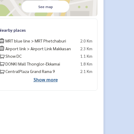
See map
Nearby places
MRT blue line > MRT Phetchaburi
2.0 Km
Airport link > Airport Link Makkasan
2.3 Km
Show DC
1.1 Km
DONKI Mall Thonglor-Ekkamai
1.8 Km
CentralPlaza Grand Rama 9
2.1 Km
Show more