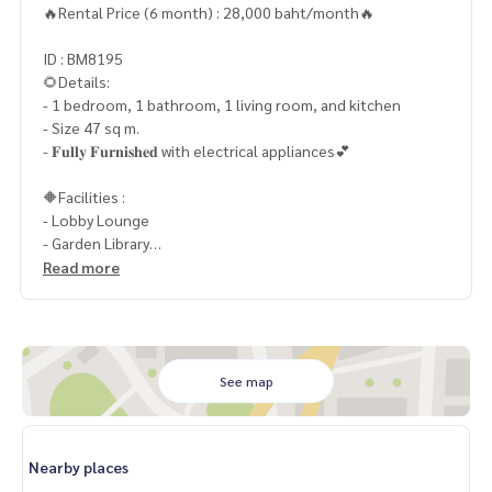
🔥Rental Price (6 month) : 28,000 baht/month🔥
ID : BM8195
🌻Details:
- 1 bedroom, 1 bathroom, 1 living room, and kitchen
- Size 47 sq m.
- 𝐅𝐮𝐥𝐥𝐲 𝐅𝐮𝐫𝐧𝐢𝐬𝐡𝐞𝐝 with electrical appliances💕
🔶Facilities :
- Lobby Lounge
- Garden Library
- Meeting Room
Read more
- Living Room
- Fitness
- สระว่ายน้ำยาว 25 เมตร (Half Olympic) พร้อมฟิตเนส ลอยฟ้า
- Security 24 hr.
See map
📍สถานที่ใกล้เคียง :
- King Power 350 เมตร
- Center One 1.6 กม.
Nearby places
- ตลาดศรีวนิช 1.8 กม.