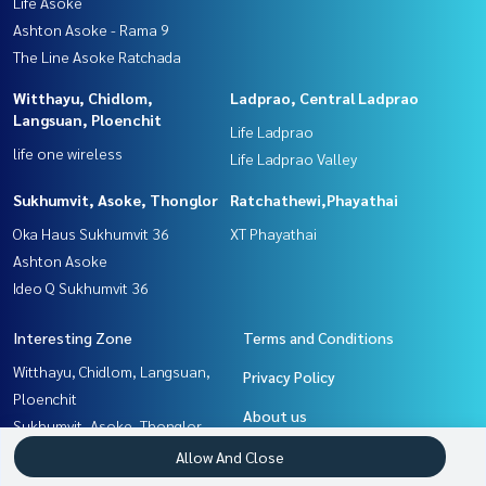
Life Asoke
Ashton Asoke - Rama 9
The Line Asoke Ratchada
Witthayu, Chidlom,
Ladprao, Central Ladprao
Langsuan, Ploenchit
Life Ladprao
life one wireless
Life Ladprao Valley
Sukhumvit, Asoke, Thonglor
Ratchathewi,Phayathai
Oka Haus Sukhumvit 36
XT Phayathai
Ashton Asoke
Ideo Q Sukhumvit 36
Interesting Zone
Terms and Conditions
Witthayu, Chidlom, Langsuan,
Privacy Policy
Ploenchit
About us
Sukhumvit, Asoke, Thonglor
Ladprao, Central Ladprao
How to sale-rent
Allow And Close
Rama9, Petchburi, RCA