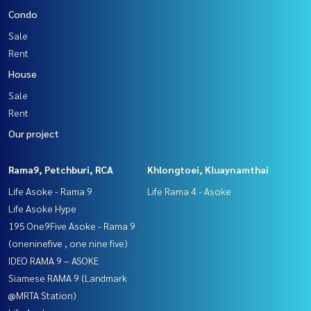
Condo
Sale
Rent
House
Sale
Rent
Our project
Rama9, Petchburi, RCA
Khlongtoei, Kluaynamthai
Life Asoke - Rama 9
Life Rama 4 - Asoke
Life Asoke Hype
195 One9Five Asoke - Rama 9
(oneninefive , one nine five)
IDEO RAMA 9 – ASOKE
Siamese RAMA 9 (Landmark
@MRTA Station)