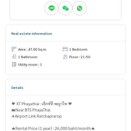
Real estate information
Area : 47.00 Sq.m.
1 Bedroom
1 Bathroom
Floor : 21-50
Utility room : 1
Details
💗 XT Phayathai : เอ็กซ์ที พญาไท 💗
🚝Near BTS PhayaThai
✈️Airport Link Ratchaprarop
🔥Rental Price (1 year) : 26,000 baht/month🔥