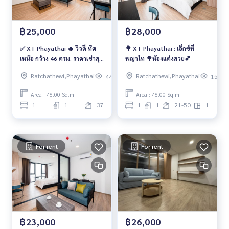
฿25,000
฿28,000
✅ XT Phayathai 🔥 วิวดี ทิศ
🌳 XT Phayathai : เอ็กซ์ที
เหนือ กว้าง 46 ตรม. ราคาเช่าสุด
พญาไท 🌳ห้องแต่งสวย💕
คุ้ม 25,000 บาท/เดือน 🔥
Ratchathewi,Phayathai
Ratchathewi,Phayathai
443
156
Area : 46.00 Sq.m.
Area : 46.00 Sq.m.
1
1
37
1
1
21-50
1
For rent
For rent
฿23,000
฿26,000