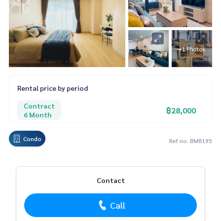
+1 Photos
Rental price by period
Contract
฿28,000
6 Month
Condo
Ref no. BM8195
Contact
Call