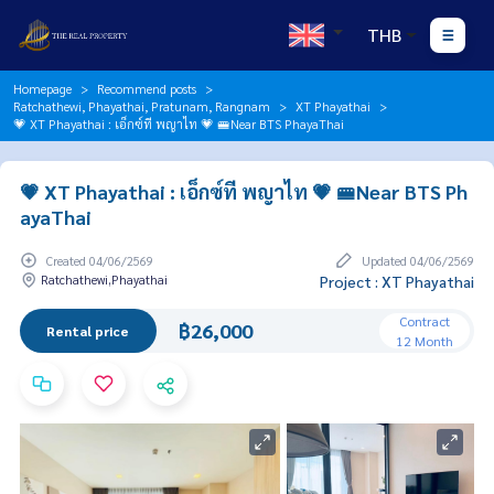
THB
Homepage
Recommend posts
Ratchathewi, Phayathai, Pratunam, Rangnam
XT Phayathai
💗 XT Phayathai : เอ็กซ์ที พญาไท 💗 🚝Near BTS PhayaThai
💗 XT Phayathai : เอ็กซ์ที พญาไท 💗 🚝Near BTS Ph
ayaThai
Created 04/06/2569
Updated 04/06/2569
Ratchathewi,Phayathai
Project : XT Phayathai
Contract
฿26,000
Rental price
12 Month