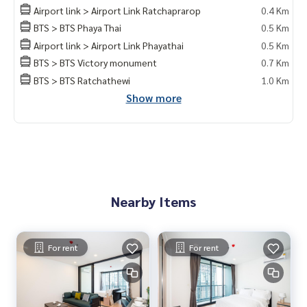
- Victory Point 1.8 กม.
Airport link > Airport Link Ratchaprarop
0.4 Km
- เซ็นจูรี่ 2 กม.
BTS > BTS Phaya Thai
0.5 Km
- Siam Discovery 2.3 กม.
Airport link > Airport Link Phayathai
0.5 Km
- Siam Center 2.3 กม.
- Siam Paragon 2.6 กม.
BTS > BTS Victory monument
0.7 Km
BTS > BTS Ratchathewi
1.0 Km
🥰 Contact
Show more
Line : @therealproperty
Wechat : TheRealP
WhatsApp :
+66 82 269 6289
Tel
092-628-9945
Baimint
Call
082-269-6289
Mo for EN/TH
Nearby Items
For rent
For rent