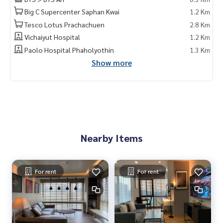
Big C Supercenter Saphan Kwai
1.2 Km
🥰 Contact
Tesco Lotus Prachachuen
2.8 Km
Line : @therealproperty
Vichaiyut Hospital
1.2 Km
Wechat : TheRealP
WhatsApp :
+66 82 269 6289
Paolo Hospital Phaholyothin
1.3 Km
Tel
092-628-9945
Baimint
Show more
Call
082-269-6289
Mo for EN/TH
Nearby Items
For rent
For rent