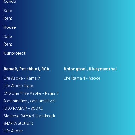
Condo
Sale
Rent
House
Sale
Rent
Our project
Rama9, Petchburi, RCA
Khlongtoei, Kluaynamthai
Life Asoke - Rama 9
Life Rama 4 - Asoke
Life Asoke Hype
195 One9Five Asoke - Rama 9
(oneninefive , one nine five)
IDEO RAMA 9 – ASOKE
Siamese RAMA 9 (Landmark
@MRTA Station)
Life Asoke