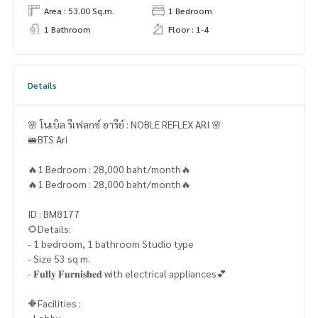
Area : 53.00 Sq.m.
1 Bedroom
1 Bathroom
Floor : 1-4
Details
🌸 โนเบิล รีเฟลกซ์ อารีย์ : NOBLE REFLEX ARI 🌸
🚝BTS Ari
🔥1 Bedroom : 28,000 baht/month🔥
🔥1 Bedroom : 28,000 baht/month🔥
ID : BM8177
🌻Details:
- 1 bedroom, 1 bathroom Studio type
- Size 53 sq m.
- 𝐅𝐮𝐥𝐥𝐲 𝐅𝐮𝐫𝐧𝐢𝐬𝐡𝐞𝐝 with electrical appliances💕
🔶Facilities :