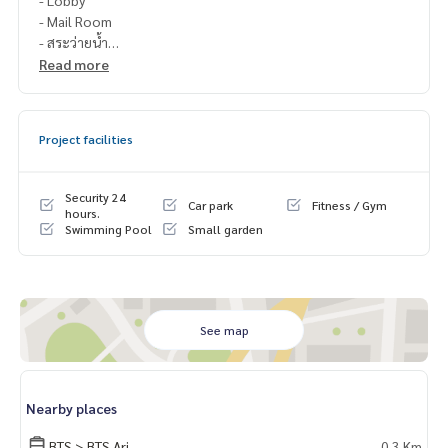
- Lobby
- Mail Room
- สระว่ายน้ำ
- Fitness
Read more
- สวนสาธารณะ
📍สถานที่ใกล้เคียง
Project facilities
- BTS อารีย์ : 270 ม.
- ตลาดซอยอารีย์ : 200 ม.
- La Villa อารีย์ : 300 ม.
Security 24
Car park
Fitness / Gym
- Pear Tower : 600 ม.
hours.
Swimming Pool
Small garden
- Aqua : 1.5 ม.
- ตลาด อตก. : 2.4 กม.
- Big C สะพานควาย : 2.9 กม.
- รพ.ประสานมิตร : 650 เมตร
- รพ.พญาไท 2 : 2 กม.
See map
- รพ.เปาโลเมมโมเรียล : 3 กม.
- รพ.ราชวิถี : 4.2 กม.
- ม.ศรีปทุม วิทยาเขตพญาไท 460 เมตร
- รร.สวนบัว 600 เมตร
Nearby places
- รร.อนุบาลพิณทิพย์ 780 เมตร
- รร.การประชาสัมพันธ์ 800 เมตร
BTS > BTS Ari
0.3 Km