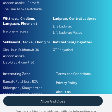
Ashton Asoke - Rama 9
The Line Asoke Ratchada
Witthayu, Chidlom,
Ladprao, Central Ladprao
Langsuan, Ploenchit
Life Ladprao
life one wireless
Life Ladprao Valley
Sukhumvit, Asoke, Thonglor
Ratchathewi,Phayathai
Oka Haus Sukhumvit 36
XT Phayathai
Ashton Asoke
Ideo Q Sukhumvit 36
Interesting Zone
Terms and Conditions
Rama9, Petchburi, RCA
Privacy Policy
Khlongtoei, Kluaynamthai
About us
Ladprao, Central Ladprao
Witthayu, Chidlom, Langsuan,
How to sale-rent
Allow And Close
Ploenchit
Contact
We use cookies to provide you with the information you