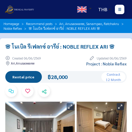
THB
Homepage
Recommend posts
Ari, Anusaowaree, Sanampao, Ratchakru
Noble Reflex
🌸 โนเบิล รีเฟลกซ์ อารีย์ : NOBLE REFLEX ARI 🌸
🌸 โนเบิล รีเฟลกซ์ อารีย์ : NOBLE REFLEX ARI 🌸
Created 06/06/2569
Updated 06/06/2569
Ari,Anusaowaree
Project : Noble Reflex
Contract
฿28,000
Rental price
12 Month