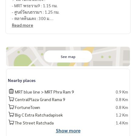
- MRT พระราม9 : 1.15 กม.
- ศูนย์วัฒนธรรมฯ : 1.25 กม.
- ตลาดดินแดง : 300 ม.
- สถานฑูตจีน : 700 ม.
Read more
- Bank of China : 750 ม.
- ศูนย์วัฒนธรรมแห่งประเทศไทย : 800 ม.
- ตลาดหลักทรัพย์ : 850 ม.
- Central Plaza Grand Rama 9 : 1.1 กม.
- Fortune Town : 1.1 กม.
See map
- Esplanade Ratchadapisek : 1.2 กม.
- The Street Ratchada : 1.7 กม.
- รพ.ปิยะเวท : 2.3 กม.
Nearby places
🥰 Contact
MRT blue line > MRT Phra Ram 9
0.9 Km
Line : @therealproperty
CentralPlaza Grand Rama 9
0.8 Km
Wechat : TheRealP
FortuneTown
0.8 Km
WhatsApp :
+66 82 269 6289
Tel
092-628-9945
Baimint
Big C Extra Ratchadapisek
1.2 Km
Call
082-269-6289
Mo for EN/TH
The Street Ratchada
1.4 Km
Show more