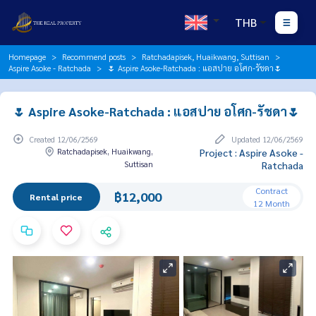
THB
Homepage
Recommend posts
Ratchadapisek, Huaikwang, Suttisan
Aspire Asoke - Ratchada
🌷 Aspire Asoke-Ratchada : แอสปาย อโศก-รัชดา🌷
🌷 Aspire Asoke-Ratchada : แอสปาย อโศก-รัชดา🌷
Created 12/06/2569
Updated 12/06/2569
Ratchadapisek, Huaikwang,
Project : Aspire Asoke -
Suttisan
Ratchada
Contract
฿12,000
Rental price
12 Month