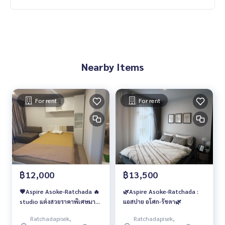
Nearby Items
For rent
For rent
฿12,000
฿13,500
💗Aspire Asoke-Ratchada 🔥
🌿Aspire Asoke-Ratchada :
studio แต่งสวยราคาพิเศษมาไว
แอสปาย อโศก-รัชดา🌿
ไปไว 12,000 บาท/เดือน เท่านั้น
Ratchadapisek,
Ratchadapisek,
‼️