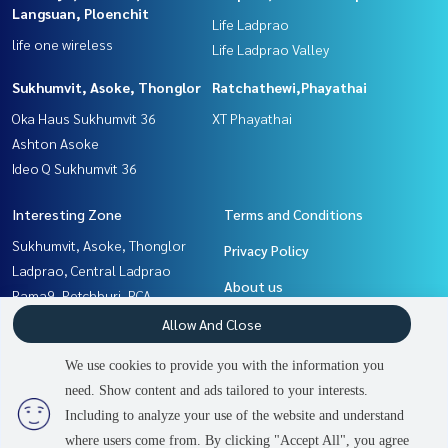
Langsuan, Ploenchit
Life Ladprao
life one wireless
Life Ladprao Valley
Sukhumvit, Asoke, Thonglor
Ratchathewi,Phayathai
Oka Haus Sukhumvit 36
XT Phayathai
Ashton Asoke
Ideo Q Sukhumvit 36
Interesting Zone
Terms and Conditions
Sukhumvit, Asoke, Thonglor
Privacy Policy
Ladprao, Central Ladprao
About us
Rama9, Petchburi, RCA
Witthayu, Chidlom, Langsuan,
How to sale-rent
Allow And Close
Ploenchit
Contact
We use cookies to provide you with the information you
Khlongtoei, Kluaynamthai
need. Show content and ads tailored to your interests.
3
people are viewing
Ratchathewi,Phayathai
Including to analyze your use of the website and understand
where users come from. By clicking "Accept All", you agree