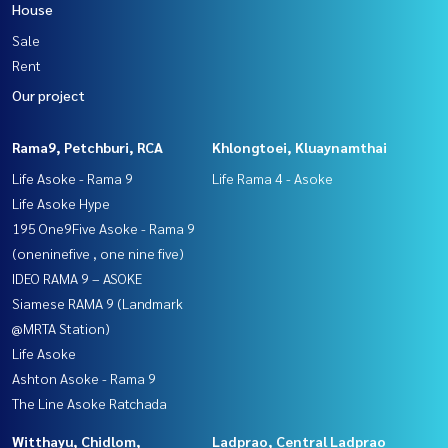
House
Sale
Rent
Our project
Rama9, Petchburi, RCA
Khlongtoei, Kluaynamthai
Life Asoke - Rama 9
Life Rama 4 - Asoke
Life Asoke Hype
195 One9Five Asoke - Rama 9
(oneninefive , one nine five)
IDEO RAMA 9 – ASOKE
Siamese RAMA 9 (Landmark
@MRTA Station)
Life Asoke
Ashton Asoke - Rama 9
The Line Asoke Ratchada
Witthayu, Chidlom,
Ladprao, Central Ladprao