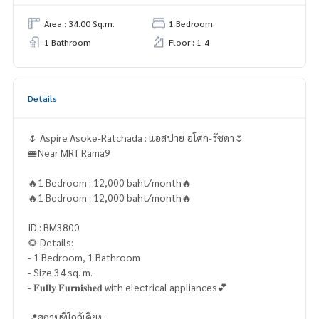
Area : 34.00 Sq.m.
1 Bedroom
1 Bathroom
Floor : 1-4
Details
🌷 Aspire Asoke-Ratchada : แอสปาย อโศก-รัชดา🌷
🚝Near MRT Rama9
🔥1 Bedroom : 12,000 baht/month🔥
🔥1 Bedroom : 12,000 baht/month🔥
ID : BM3800
🌻 Details:
- 1 Bedroom, 1 Bathroom
- Size 34 sq. m.
- 𝐅𝐮𝐥𝐥𝐲 𝐅𝐮𝐫𝐧𝐢𝐬𝐡𝐞𝐝 with electrical appliances💕
📍สถานที่ใกล้เคียง :