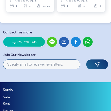
Area : 33.00 Sq.m.
Area : 35.00 Sq.m.
1
1
11-20
1
1
6
Contact for more
092-628-9945
Join Our Newsletter
Condo
Sale
Rent
House