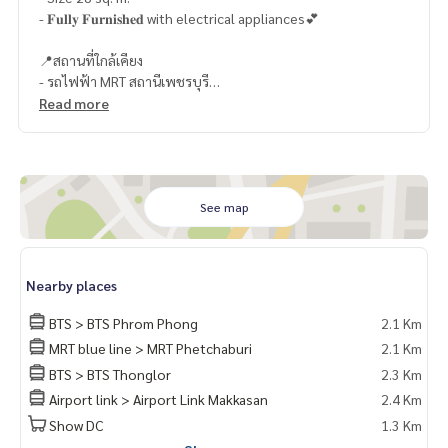
- 𝐅𝐮𝐥𝐥𝐲 𝐅𝐮𝐫𝐧𝐢𝐬𝐡𝐞𝐝 with electrical appliances💕
📍สถานที่ใกล้เคียง
- รถไฟฟ้า MRT สถานีเพชรบุรี
- Airport Link สถานีมักกะสัน
Read more
- รถไฟฟ้า BTS สถานีพร้อมพงษ์
- รพ.กรุงเทพ : 1.1 กม.
- Singha Complex : 2 กม.
- รพ.พระราม 9 : 2.1 กม.
- รร.สาธิตฯ ประสานมิตร : 2.7 กม.
See map
- ม.ศรีนครินทรวิโรฒ : 2.7 กม.
- Donki Mall : 2.9 กม.
- The EmQuatier : 3 กม.
Nearby places
🥰 Contact
BTS > BTS Phrom Phong
2.1 Km
Line : @therealproperty
MRT blue line > MRT Phetchaburi
2.1 Km
Wechat : TheRealP
BTS > BTS Thonglor
2.3 Km
WhatsApp :
+66 82 269 6289
Tel
092-628-9945
Baimint
Airport link > Airport Link Makkasan
2.4 Km
Call
082-269-6289
Mo for EN/TH
Show DC
1.3 Km