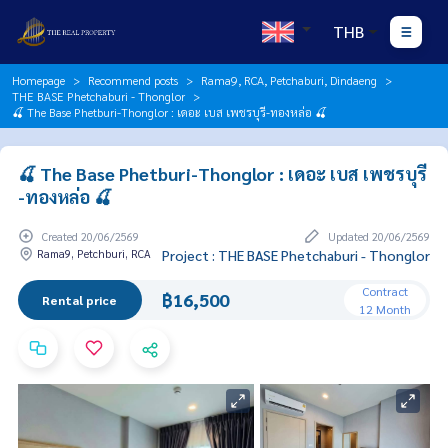
THB
Homepage
Recommend posts
Rama9, RCA, Petchaburi, Dindaeng
THE BASE Phetchaburi - Thonglor
🍒 The Base Phetburi-Thonglor : เดอะ เบส เพชรบุรี-ทองหล่อ 🍒
🍒 The Base Phetburi-Thonglor : เดอะ เบส เพชรบุรี
-ทองหล่อ 🍒
Created 20/06/2569
Updated 20/06/2569
Rama9, Petchburi, RCA
Project : THE BASE Phetchaburi - Thonglor
Contract
฿16,500
Rental price
12 Month