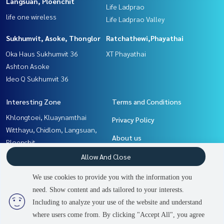
Langsuan, Ploenchit
Life Ladprao
life one wireless
Life Ladprao Valley
Sukhumvit, Asoke, Thonglor
Ratchathewi,Phayathai
Oka Haus Sukhumvit 36
XT Phayathai
Ashton Asoke
Ideo Q Sukhumvit 36
Interesting Zone
Terms and Conditions
Khlongtoei, Kluaynamthai
Privacy Policy
Witthayu, Chidlom, Langsuan,
About us
Ploenchit
Sukhumvit, Asoke, Thonglor
How to sale-rent
Allow And Close
Ladprao, Central Ladprao
Contact
We use cookies to provide you with the information you
Ratchathewi,Phayathai
need. Show content and ads tailored to your interests.
2
people are viewing
Rama9, Petchburi, RCA
Including to analyze your use of the website and understand
where users come from. By clicking "Accept All", you agree
Contact us