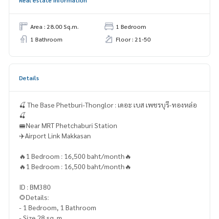
Real estate information
Area : 28.00 Sq.m.
1 Bedroom
1 Bathroom
Floor : 21-50
Details
🍒 The Base Phetburi-Thonglor : เดอะ เบส เพชรบุรี-ทองหล่อ
🍒
🚝Near MRT Phetchaburi Station
✈️Airport Link Makkasan
🔥1 Bedroom : 16,500 baht/month🔥
🔥1 Bedroom : 16,500 baht/month🔥
ID : BM380
🌻Details:
- 1 Bedroom, 1 Bathroom
- Size 28 sq. m.