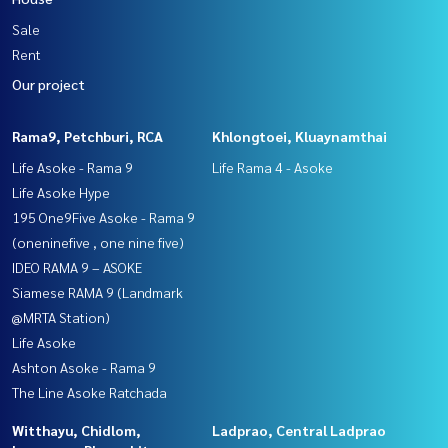
Sale
Rent
Our project
Rama9, Petchburi, RCA
Khlongtoei, Kluaynamthai
Life Asoke - Rama 9
Life Rama 4 - Asoke
Life Asoke Hype
195 One9Five Asoke - Rama 9
(oneninefive , one nine five)
IDEO RAMA 9 – ASOKE
Siamese RAMA 9 (Landmark
@MRTA Station)
Life Asoke
Ashton Asoke - Rama 9
The Line Asoke Ratchada
Witthayu, Chidlom,
Ladprao, Central Ladprao