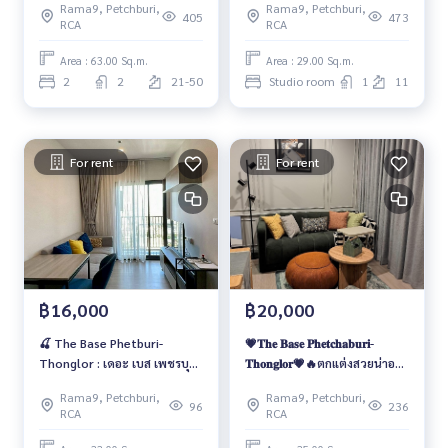
Rama9, Petchburi,
Rama9, Petchburi,
🔥
405
473
RCA
RCA
Area : 63.00 Sq.m.
Area : 29.00 Sq.m.
2
2
21-50
Studio room
1
11
For rent
For rent
฿16,000
฿20,000
🍒 The Base Phetburi-
💗𝐓𝐡𝐞 𝐁𝐚𝐬𝐞 𝐏𝐡𝐞𝐭𝐜𝐡𝐚𝐛𝐮𝐫𝐢-
Thonglor : เดอะ เบส เพชรบุรี-
𝐓𝐡𝐨𝐧𝐠𝐥𝐨𝐫💗🔥ตกแต่งสวยน่าอยู่
ทองหล่อ 🍒
🔥
Rama9, Petchburi,
Rama9, Petchburi,
96
236
RCA
RCA