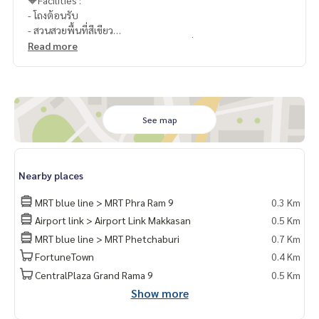
🔶Facilities :
- โถงต้อนรับ
- สวนสวยพื้นที่สีเขียว
- Rooftop Facilities ขนาดใหญ่ 1.5 ไร่ เชื่อมกันระหว่าง 2 อาคาร
Read more
- สระว่ายน้ำระบบเกลือ 3 สระ ขนาด 50 เมตร, 40 เมตร และ 23 เม
ตร
- Fitness 2 ชั้น
- Co – Working Space
- Free WiFi พื้นที่ส่วนกลาง
See map
📍สถานที่ใกล้เคียง :
- รถไฟฟ้า MRT พระราม 9 : 300 เมตร
Nearby places
- Airport Link มักกะสัน : 550 เมตร
- รถไฟฟ้า MRT Petchaburi : 600 ม.
MRT blue line > MRT Phra Ram 9
0.3 Km
- ใกล้ทางขึ้น-ลง ทางด่วน เดินทางสะดวกมาก
Airport link > Airport Link Makkasan
0.5 Km
- Fortune Town : 800 ม.
MRT blue line > MRT Phetchaburi
0.7 Km
- Esplanade Cineplex : 1.6 กม.
- ตลาดนัดรถไฟรัชดา : 1.8 กม.
FortuneTown
0.4 Km
- Big C Extra : 1.9 กม.
CentralPlaza Grand Rama 9
0.5 Km
- The Street รัชดา : 2 กม.
Show more
- Show DC Mall : 2.3 กม.