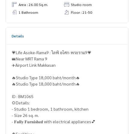
Area : 26.00 Sq.m.
Studio room
1 Bathroom
Floor : 21-50
Details
💗Life Asoke-Rama9 : ไลฟ์ อโศก-พระราม9💗
🚝Near MRT Rama 9
✈️Airport Link Makkasan
🔥Studio Type 18,000 baht/month🔥
🔥Studio Type 18,000 baht/month🔥
ID : BM1065
🌻Details:
- Studio 1 bedroom, 1 bathroom, kitchen
- Size 26 sq. m.
- 𝐅𝐮𝐥𝐥𝐲 𝐅𝐮𝐫𝐧𝐢𝐬𝐡𝐞𝐝 with electrical appliances💕