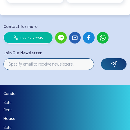
Contact for more
092-628-9945
Join Our Newsletter
Condo
Sale
Rent
House
Sale