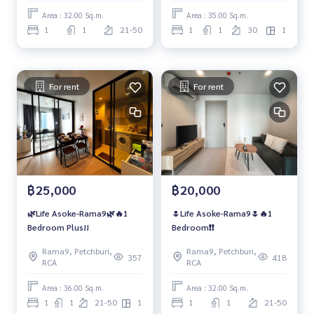
Area : 32.00 Sq.m.
Area : 35.00 Sq.m.
1
1
21-50
1
1
30
1
For rent
For rent
฿25,000
฿20,000
🌿Life Asoke-Rama9🌿🔥1
🌷Life Asoke-Rama9🌷🔥1
Bedroom Plus!!
Bedroom❗️❗️
Rama9, Petchburi,
Rama9, Petchburi,
357
418
RCA
RCA
Area : 36.00 Sq.m.
Area : 32.00 Sq.m.
1
1
21-50
1
1
1
21-50