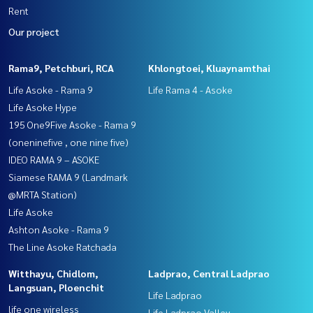
Rent
Our project
Rama9, Petchburi, RCA
Khlongtoei, Kluaynamthai
Life Asoke - Rama 9
Life Rama 4 - Asoke
Life Asoke Hype
195 One9Five Asoke - Rama 9
(oneninefive , one nine five)
IDEO RAMA 9 – ASOKE
Siamese RAMA 9 (Landmark
@MRTA Station)
Life Asoke
Ashton Asoke - Rama 9
The Line Asoke Ratchada
Witthayu, Chidlom,
Ladprao, Central Ladprao
Langsuan, Ploenchit
Life Ladprao
life one wireless
Life Ladprao Valley