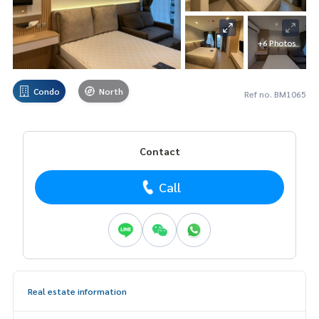
+6 Photos
Condo
North
Ref no. BM1065
Contact
Call
Real estate information