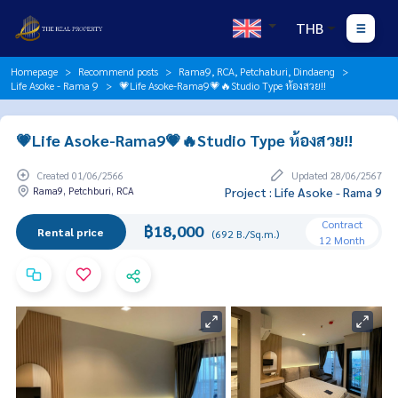
THB
Homepage
Recommend posts
Rama9, RCA, Petchaburi, Dindaeng
Life Asoke - Rama 9
💗Life Asoke-Rama9💗🔥Studio Type ห้องสวย!!
💗Life Asoke-Rama9💗🔥Studio Type ห้องสวย!!
Created 01/06/2566
Updated 28/06/2567
Rama9, Petchburi, RCA
Project : Life Asoke - Rama 9
Contract
฿18,000
Rental price
(692 B./Sq.m.)
12 Month