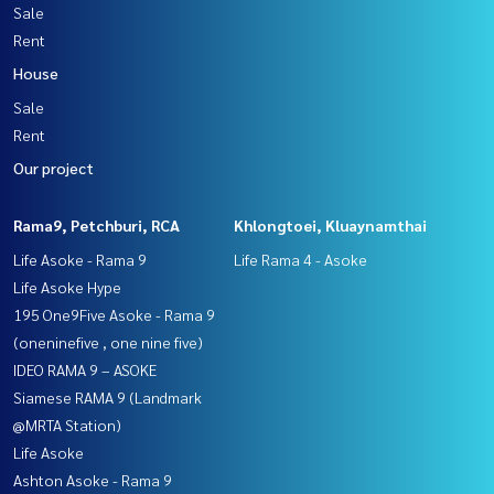
Sale
Rent
House
Sale
Rent
Our project
Rama9, Petchburi, RCA
Khlongtoei, Kluaynamthai
Life Asoke - Rama 9
Life Rama 4 - Asoke
Life Asoke Hype
195 One9Five Asoke - Rama 9
(oneninefive , one nine five)
IDEO RAMA 9 – ASOKE
Siamese RAMA 9 (Landmark
@MRTA Station)
Life Asoke
Ashton Asoke - Rama 9