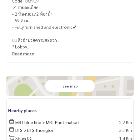
Code : BM919
📌 รายละเอียด :
- 2 ห้องนอน/2 ห้องน้ำ
- 59 ตรม.
- Fully furnished and electronic💕
🏊‍♂️ สิ่งอำนวยความสะดวก :
* Lobby
* สระว่ายน้ำยาว 35 เมตร พร้อมจากุชชี่
Read more
* สวนพักผ่อน
* ฟิตเนส
* Library & Lounge
* CCTV
* Shuttle Van รับ-ส่ง MRT, Airport Link
See map
* Access Card Control
* รปภ. 24 ชม.
Nearby places
🏡 สถานที่ใกล้เคียง :
• RCA : 700 เมตร
MRT blue line > MRT Phetchaburi
2.2 Km
• Foodland : 900 เมตร
BTS > BTS Thonglor
2.3 Km
• J Avenue : 1.5 กม.
Show DC
1.4 Km
• Big C เอกมัย : 2.6 กม.