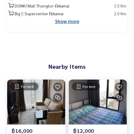
• Major เอกมัย : 3.2 กม.
DONKI Mall Thonglor-Ekkamai
1.5 Km
• Terminal 21 : 3.5 กม.
Big C Supercenter Ekkamai
2.0 Km
• ท้องฟ้าจำลอง : 3.2 กม.
Show more
• ร.พ.กรุงเทพ : 600 เมตร
• ร.พ.ปิยะเวท : 2.3 กม.
• ร.พ.สมติเวช : 2.2 กม.
🥰 ติดต่อ
Line : @therealproperty
https://lin.ee/SgMus7j
Nearby Items
Wechat : TheRealP
WhatsApp :
+66 82 269 6289
โทร
092-628-9945
ใบมิ้นท์
Call
082-269-6289
Mo for EN/TH
For rent
For rent
#คอนโด #คอนโดให้เช่า #คอนโดติดBTS #คอนโดใกล้ห้างสรรพสิ
นค้า #คอนโดใกล้รพ. #คอนโดหรู #คอนโด #TheNichePrideTho
nglorPhetburi #เดอะนิชไพรด์ทองหล่อเพชรบุรี
฿16,000
฿12,000