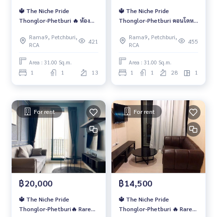
🔱 The Niche Pride
🔱 The Niche Pride
Thonglor-Phetburi 🔥 ห้อง
Thonglor-Phetburi คอนโดหรู
ใหม่ แต่งสวย ชั้นสูง สุดคุ้ม
ชั้นสูง เฟอร์ครบ ราคาพิเศษ
Rama9, Petchburi,
Rama9, Petchburi,
16,000 บาท/เดือน 🔥
12,000 บาท/เดือน 🔥🔥
421
455
RCA
RCA
Area : 31.00 Sq.m.
Area : 31.00 Sq.m.
1
1
13
1
1
28
1
For rent
For rent
฿20,000
฿14,500
🔱 The Niche Pride
🔱 The Niche Pride
Thonglor-Phetburi🔥 Rare
Thonglor-Phetburi 🔥 Rare