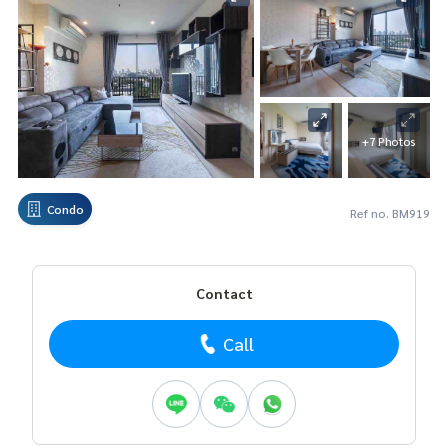
+7 Photos
Condo
Ref no. BM919
Contact
Call