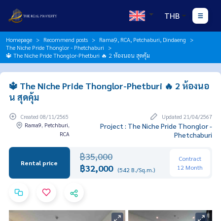
THB
Homepage
Recommend posts
Rama9, RCA, Petchaburi, Dindaeng
The Niche Pride Thonglor - Phetchaburi
🔱 The Niche Pride Thonglor-Phetburi 🔥 2 ห้องนอน สุดคุ้ม
🔱 The Niche Pride Thonglor-Phetburi 🔥 2 ห้องนอ
น สุดคุ้ม
Created 08/11/2565
Updated 21/04/2567
Rama9, Petchburi,
Project : The Niche Pride Thonglor -
RCA
Phetchaburi
฿35,000
Contract
Rental price
฿32,000
12 Month
(542 B./Sq.m.)