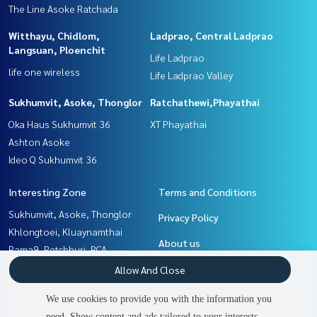
The Line Asoke Ratchada
Witthayu, Chidlom,
Ladprao, Central Ladprao
Langsuan, Ploenchit
Life Ladprao
life one wireless
Life Ladprao Valley
Sukhumvit, Asoke, Thonglor
Ratchathewi,Phayathai
Oka Haus Sukhumvit 36
XT Phayathai
Ashton Asoke
Ideo Q Sukhumvit 36
Interesting Zone
Terms and Conditions
Sukhumvit, Asoke, Thonglor
Privacy Policy
Khlongtoei, Kluaynamthai
About us
Rama9, Petchburi, RCA
Ratchathewi,Phayathai
How to sale-rent
Allow And Close
Witthayu, Chidlom, Langsuan,
Contact
We use cookies to provide you with the information you
Ploenchit
need. Show content and ads tailored to your interests.