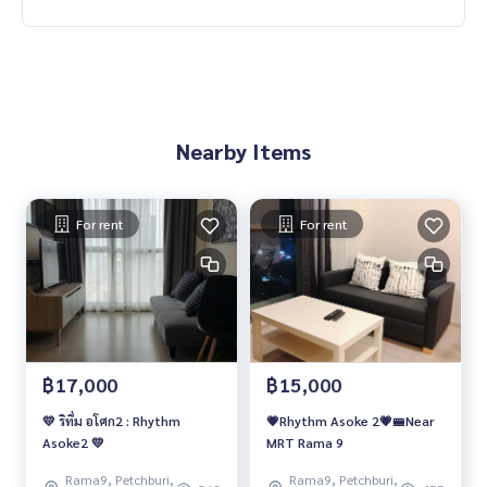
- เซ็นทรัล พระราม 9 : 200 เมตร
- Show DC Mall : 1.7 กม.
- Esplanade Cineplex : 1.4 กม.
- The Street รัชดา : 1.9 กม.
- รพ.พระราม 9 : 1.2 กม.
Nearby Items
🥰 Contact
Line : @therealproperty
https://lin.ee/SgMus7j
Wechat : TheRealP
For rent
For rent
WhatsApp :
+66 82 269 6289
โทร
092-628-9945
Baimint
Call
082-269-6289
Mo for EN/TH
#RhythmAsoke2 #Rhythm #APTHAILAND #ริทึ่มอโศก2 #เอพี
ไทยแลนด์ #คอนโดอโศก #คอนโดดินแดง #คอนโดพระราม9 #ค
฿17,000
฿15,000
อนโดให้เช่า #คอนโดให้เช่าราคาถูก #คอนโดใกล้รถไฟฟ้า #คอนโ
ดใกล้MRT
💛 ริทึ่ม อโศก2 : Rhythm
💗Rhythm Asoke 2💗🚝Near
Asoke2 💛
MRT Rama 9
Rama9, Petchburi,
Rama9, Petchburi,