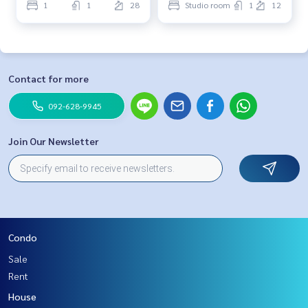
1
1
28
Studio room
1
12
Contact for more
092-628-9945
Join Our Newsletter
Condo
Sale
Rent
House