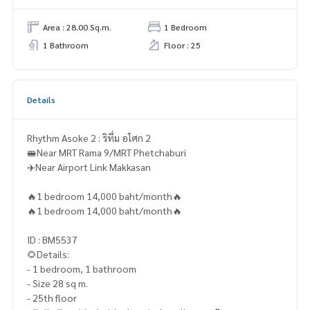
Area : 28.00 Sq.m.
1 Bedroom
1 Bathroom
Floor : 25
Details
Rhythm Asoke 2 : ริทึ่ม อโศก 2
🚝Near MRT Rama 9/MRT Phetchaburi
✈️Near Airport Link Makkasan
🔥1 bedroom 14,000 baht/month🔥
🔥1 bedroom 14,000 baht/month🔥
ID : BM5537
🌻Details:
- 1 bedroom, 1 bathroom
- Size 28 sq m.
- 25th floor