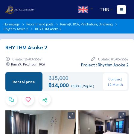
THB
Homepage
Recommend posts
Rama9, RCA, Petchaburi, Dindaeng
Rhythm Asoke 2
RHYTHM Asoke 2
RHYTHM Asoke 2
Created 16/03/2567
Updated 01/05/2567
Rama9, Petchburi, RCA
Project : Rhythm Asoke 2
฿15,000
Contract
Rental price
฿14,000
12 Month
(500 B./Sq.m.)