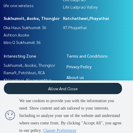
life one wireless
Life Ladprao Valley
Sukhumvit, Asoke, Thonglor
Ratchathewi,Phayathai
Oka Haus Sukhumvit 36
XT Phayathai
Ashton Asoke
Ideo Q Sukhumvit 36
Interesting Zone
Terms and Conditions
Sukhumvit, Asoke, Thonglor
Privacy Policy
Rama9, Petchburi, RCA
About us
Khlongtoei, Kluaynamthai
Witthayu, Chidlom, Langsuan,
How to sale-rent
Allow And Close
Ploenchit
Contact
We use cookies to provide you with the information you
Ladprao, Central Ladprao
need. Show content and ads tailored to your interests.
2
people are viewing
Ratchathewi,Phayathai
Including to analyze your use of the website and understand
where users come from. By clicking "Accept All", you agree
Contact us
Power by
Livinginsider.com
to our policy.
Change Preferences