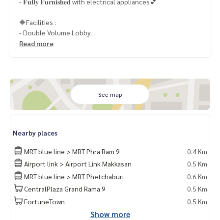
- 𝐅𝐮𝐥𝐥𝐲 𝐅𝐮𝐫𝐧𝐢𝐬𝐡𝐞𝐝 with electrical appliances💕
🔶Facilities :
- Double Volume Lobby
- Mailbox
Read more
- สระว่ายน้ำระบบเกลือ ขนาด 8 x 17 เมตร
- บ่อออนเซ็น
- ห้องน้ำ, ห้องอาบน้ำ, ซาวน่า แยกชาย-หญิง
- ห้องออกกำลังกาย
- สวนพักผ่อนลอยฟ้า
See map
- Jogging Track
- ประตู Digital Door Lock
- เข้า-ออกโครงการระบบ Access Card Control
Nearby places
- กล้องวงจรปิด
- ระบบรักษาความปลอดภัยตลอด 24 ชม.
MRT blue line > MRT Phra Ram 9
0.4 Km
Airport link > Airport Link Makkasan
0.5 Km
📍สถานที่ใกล้เคียง
MRT blue line > MRT Phetchaburi
0.6 Km
- รถไฟฟ้า MRT พระราม 9
- รถไฟฟ้า MRT เพชรบุรี
CentralPlaza Grand Rama 9
0.5 Km
- Airport Link มักกะสัน
FortuneTown
0.5 Km
- ใกล้ทางด่วนพิเศษศรีรัช
Show more
- ฟอร์จูน ทาวน์ : 200 เมตร