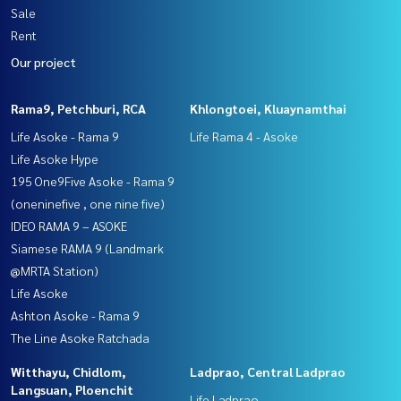
Sale
Rent
Our project
Rama9, Petchburi, RCA
Khlongtoei, Kluaynamthai
Life Asoke - Rama 9
Life Rama 4 - Asoke
Life Asoke Hype
195 One9Five Asoke - Rama 9
(oneninefive , one nine five)
IDEO RAMA 9 – ASOKE
Siamese RAMA 9 (Landmark
@MRTA Station)
Life Asoke
Ashton Asoke - Rama 9
The Line Asoke Ratchada
Witthayu, Chidlom,
Ladprao, Central Ladprao
Langsuan, Ploenchit
Life Ladprao