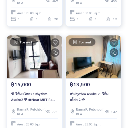
369
455
RCA
RCA
Area : 28.00 Sq.m.
Area : 30.00 Sq.m.
1
1
20
1
1
19
For rent
For rent
฿15,000
฿13,500
💛 ริทึ่ม อโศก2 : Rhythm
🌱Rhythm Asoke 2 : ริทึ่ม
Asoke2 💛 🚝Near MRT Rama
อโศก 2 🌱
9/MRT Phetchaburi ✈️Near
Rama9, Petchburi,
Rama9, Petchburi,
Airport Link Makkasan 🔥1
771
142
RCA
RCA
bedroom
Area : 28.00 Sq.m.
Area : 23.00 Sq.m.