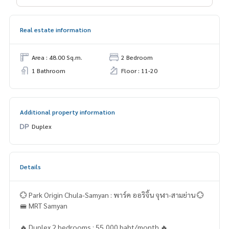
Real estate information
Area : 48.00 Sq.m.
2 Bedroom
1 Bathroom
Floor : 11-20
Additional property information
Duplex
Details
💮 Park Origin Chula-Samyan : พาร์ค ออริจิ้น จุฬา-สามย่าน 💮
🚝 MRT Samyan
🔥 Duplex 2 bedrooms : 55,000 baht/month 🔥