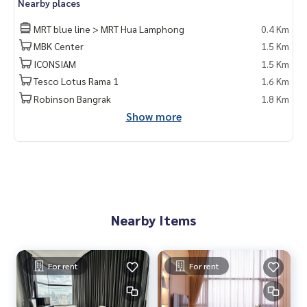
Nearby places
- คริสจักรที่สอง สามย่าน 700 ม.
- วัดหัวลำโพง 950 ม.
MRT blue line > MRT Hua Lamphong
0.4 Km
MBK Center
1.5 Km
🥰 Contact
ICONSIAM
1.5 Km
Line : @therealproperty
Wechat : TheRealP
Tesco Lotus Rama 1
1.6 Km
WhatsApp :
+66 82 269 6289
Robinson Bangrak
1.8 Km
Tel
092-628-9945
Baimint
Show more
Call
082-269-6289
Mo for EN/TH
Nearby Items
For rent
For rent