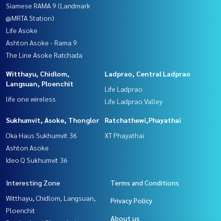
Siamese RAMA 9 (Landmark
@MRTA Station)
Life Asoke
Ashton Asoke - Rama 9
The Line Asoke Ratchada
Witthayu, Chidlom,
Ladprao, Central Ladprao
Langsuan, Ploenchit
Life Ladprao
life one wireless
Life Ladprao Valley
Sukhumvit, Asoke, Thonglor
Ratchathewi,Phayathai
Oka Haus Sukhumvit 36
XT Phayathai
Ashton Asoke
Ideo Q Sukhumvit 36
Interesting Zone
Terms and Conditions
Witthayu, Chidlom, Langsuan,
Privacy Policy
Ploenchit
About us