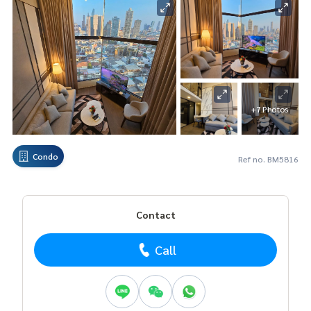
+7 Photos
Condo
Ref no. BM5816
Contact
Call