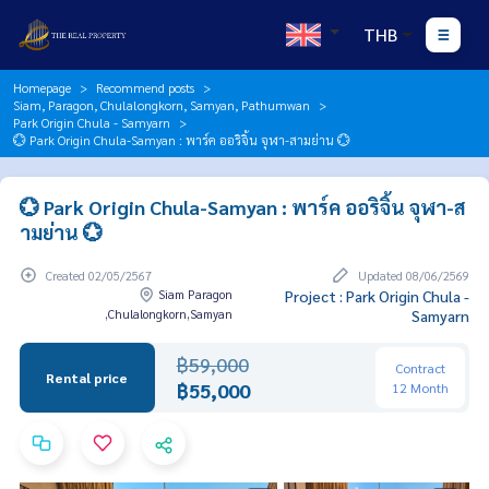
THB
Homepage
Recommend posts
Siam, Paragon, Chulalongkorn, Samyan, Pathumwan
Park Origin Chula - Samyarn
💮 Park Origin Chula-Samyan : พาร์ค ออริจิ้น จุฬา-สามย่าน 💮
💮 Park Origin Chula-Samyan : พาร์ค ออริจิ้น จุฬา-ส
ามย่าน 💮
Created 02/05/2567
Updated 08/06/2569
Siam Paragon
Project : Park Origin Chula -
,Chulalongkorn,Samyan
Samyarn
฿59,000
Contract
Rental price
฿55,000
12 Month