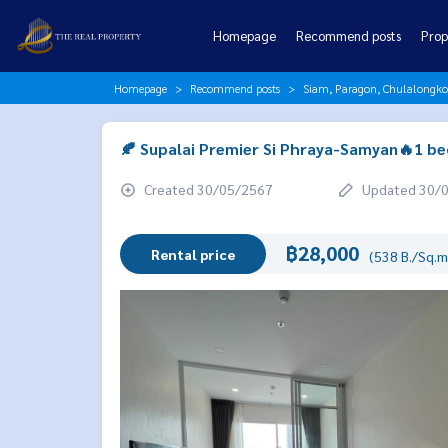
Homepage
Recommend posts
Prop
Homepage
Recommend posts
Siam, Paragon, Chulalongk
🍂 Supalai Premier Si Phraya-Samyan🔥1 bed 
Created 30/05/2567
Updated 30/
฿28,000
Rental price
(538 B./Sq.m