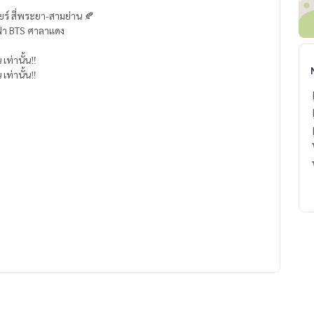
ยร์ สี่พระยา-สามย่าน 🍂
ฟ้า BTS ศาลาแดง
ท่านั้น‼️
ท่านั้น‼️
คัน)