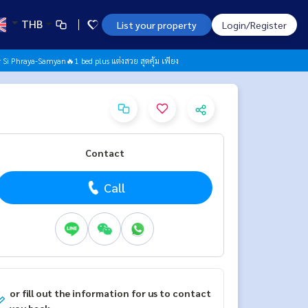
THB
List your property
Login/Register
 Si Phraya-Samyan🔥1 bed plus แต่งสวย สุดคุ้ม เพียง
Contact
Call
or fill out the information for us to contact