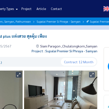
erty Types
Project
Article
Contact
orn, Samyan, Pathumwan
Supalai Premier Si Phraya - Samyan
🍂 Supalai Premier
plus แต่งสวย สุดคุ้ม เพียง
05/2567
Siam Paragon ,Chulalongkorn,Samyan
Project : Supalai Premier Si Phraya - Samyan
Contract
12 Month
.)