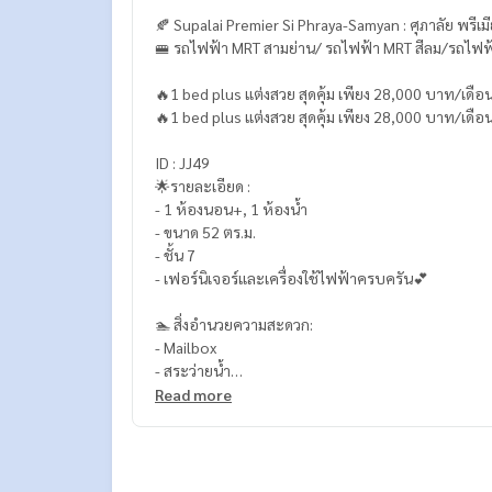
🍂 Supalai Premier Si Phraya-Samyan : ศุภาลัย พรีเมี
🚝 รถไฟฟ้า MRT สามย่าน/ รถไฟฟ้า MRT สีลม/รถไฟ
🔥1 bed plus แต่งสวย สุดคุ้ม เพียง 28,000 บาท/เดือน เ
🔥1 bed plus แต่งสวย สุดคุ้ม เพียง 28,000 บาท/เดือน เ
ID : JJ49
🌟รายละเอียด :
- 1 ห้องนอน+, 1 ห้องน้ำ
- ขนาด 52 ตร.ม.
- ชั้น 7
- เฟอร์นิเจอร์และเครื่องใช้ไฟฟ้าครบครัน💕
🏊‍️ สิ่งอำนวยความสะดวก:
- Mailbox
- สระว่ายน้ำ
- ฟิตเนส
Read more
- ซาวน่า
- Sky Bar
- ที่จอรถ ประมาณ 77% หรือ 295 คัน (ไม่รวมจอดซ้อน
- กล้อง CCTV