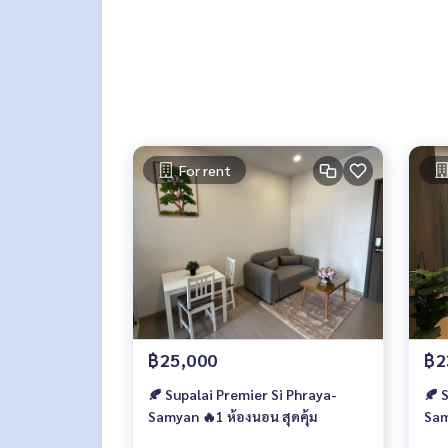
- ระบบป้องกันอัคคีภัย Smoke & Heat Detector และ
- Video Door Phone
- เจ้าหน้าที่รักษาความปลอดภัยตลอด 24 ชม.
🏡 สถานที่ใกล้เคียง :
- สามย่านมิตรทาวน์
- จามจุรีสแควร์
- Siam Square
For rent
- Siam Paragon
- MBK
- Central World
- จุฬาลงกรณ์มหาวิทยาลัย
- รร.สาธิตจุฬาฯ
- รพ.จุฬาลงกรณ์
- รพ.กรุงเทพคริสเตียน
- วัดหัวลำโพง
฿25,000
฿2
🥰 Contact
Line : @therealproperty
🍂 Supalai Premier Si Phraya-
🍂 
https://lin.ee/SgMus7j
Samyan 🔥1 ห้องนอน สุดคุ้ม
Sam
Wechat : TheRealP
สาม