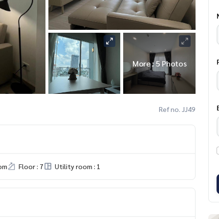
More : 5 Photos
Ref no. JJ49
om
Floor : 7
Utility room : 1