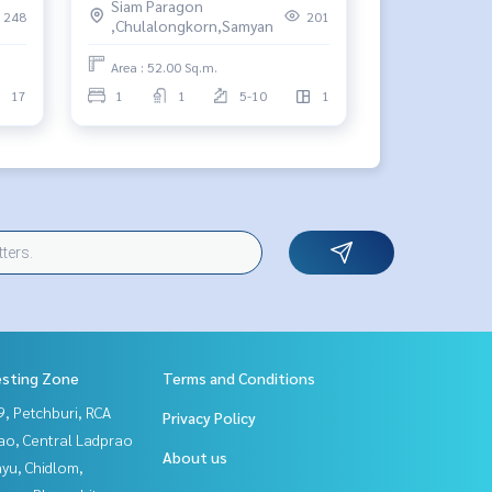
Siam Paragon
248
201
,Chulalongkorn,Samyan
Area : 52.00 Sq.m.
17
1
1
5-10
1
esting Zone
Terms and Conditions
, Petchburi, RCA
Privacy Policy
ao, Central Ladprao
About us
yu, Chidlom,