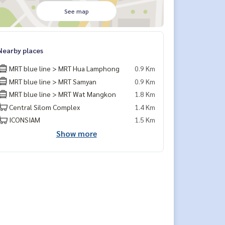
See map
Nearby places
MRT blue line > MRT Hua Lamphong
0.9 Km
MRT blue line > MRT Samyan
0.9 Km
MRT blue line > MRT Wat Mangkon
1.8 Km
Central Silom Complex
1.4 Km
ICONSIAM
1.5 Km
Show more