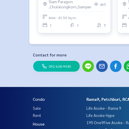
Siam Paragon
WhatsApp :
+66 82 269 6289
465
,Chulalongkorn,Samyan
โทร
092-628-9945
Baimint
Call
082-269-6289
Mo for EN/TH
Area : 41.50 Sq.m.
1
1
5
#คอนโด #คอนโดให้เช่า #คอนโดติดBTS #คอนโดใกล้
#SupalaiPremierSiPhrayaSamyan #ศุภาลัยพรีเมียร์ส
Contact for more
092-628-9945
Condo
Rama9, Petchburi, RC
Sale
Life Asoke - Rama 9
Rent
Life Asoke Hype
195 One9Five Asoke - R
House