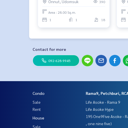
Onnut, Udomsuk
390
- Gateway เอกมัย : 2.2 กม.
เมตร. 🔥 ห้องสวยราคาเช่าสุดคุ้ม
น่าอ
- Major เอกมัย : 2.5 กม.
Area : 28.00 Sq.m.
1
1
18
🥰 ติดต่อ
Line : @therealproperty
https://lin.ee/SgMus7j
Wechat : TheRealP
WhatsApp :
+66 82 269 6289
Contact for more
โทร
092-628-9945
ใบมิ้นท์
Call
082-269-6289
Mo for EN/TH
092-628-9945
#KnightsbridgePrimeOnnut #knightbridge #ไนท์บร
ช่า #คอนโดราคาถูก #คอนโดใกล้รถไฟฟ้า #คอนโดใกล
Condo
Rama9, Petchburi, RC
Sale
Life Asoke - Rama 9
Rent
Life Asoke Hype
195 One9Five Asoke - R
House
, one nine five)
Sale