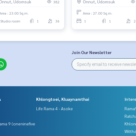
Onnut, Udomsuk
Onnut, Udomsuk
382
ยู่ ราคาคุ้มค่า
Area : 23.00 Sq.m.
Area : 27.00 Sq.m.
Studio room
1
36
1
1
2
Join Our Newsletter
ิดจ์ไพร์มอ่อนนุช #คอนโดอ่อนนุช #คอนโดสุขุมวิท #คอนโดให้เ
้bts
A
Khlongtoei, Kluaynamthai
Inter
Life Rama 4 - Asoke
Rama9
Ratch
ama 9 (oneninefive
Khlon
Wittha