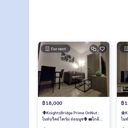
- Skyline Chillax Space
- Bangkok Skyscraper Deck
- พื้นที่สีเขียวกว่า 1 ไร่
- ที่จอดรถอัตโนมัติ
- Access Card Control
- กล้องวงจรปิด
- รปภ. 24 ชม.
For rent
📍สถานที่ใกล้เคียง :
- BTS อ่อนนุช : 600 ม.
- Big C Extra อ่อนนุช : 50 เมตร
- ตลาดอ่อนนุช : 130 เมตร
- Habito Mall (T77) : 350 เมตร
- รร.นานาชาติ Bangkok Prep : 600 เมตร
- People Park : 650 เมตร
- Century The Movie Plaza : 700 เมตร
- Tesco Lotus : 750 เมตร
฿18,000
฿1
- The Beacon Place : 800 เมตร
- Summer Hill : 1.3 กม.
🪻KnightsBridge Prime OnNut :
🌼K
- รพ.กล้วยน้ำไท : 2 กม.
ไนท์บริดจ์ ไพร์ม อ่อนนุช🪻 🚝ใกล้
ไนท
- รพ.สุขุมวิท : 2.1 กม.
รถไฟฟ้า BTS อ่อนนุช เพียง 600
BTS OnNut