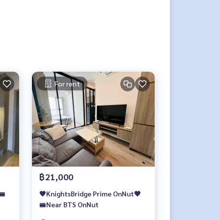
For rent
฿21,000
🚝
🧡KnightsBridge Prime OnNut🧡
🚝Near BTS OnNut