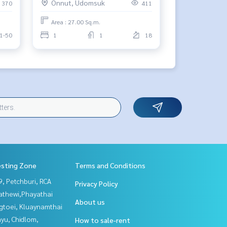
Onnut, Udomsuk
370
411
Area : 27.00 Sq.m.
1-50
1
1
18
esting Zone
Terms and Conditions
, Petchburi, RCA
Privacy Policy
athewi,Phayathai
About us
gtoei, Kluaynamthai
yu, Chidlom,
How to sale-rent