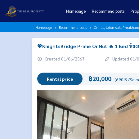
Homepage
Recommend posts
Prop
Homepage
Recommend posts
Onnut, Udomsuk, Phrakhano
💖KnightsBridge Prime OnNut 🔥 1 Bed ห้องส
Created 01/06/2567
Updated 01/
฿20,000
Rental price
(690 B./Sq.m