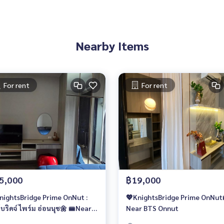
Nearby Items
For rent
For rent
5,000
฿19,000
nightsBridge Prime OnNut :
💖KnightsBridge Prime OnNut
์บริดจ์ ไพร์ม อ่อนนุช🌼 🚝Near
Near BTS Onnut
 🔥Studio Type ห้องดี