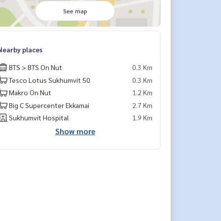
See map
Nearby places
BTS > BTS On Nut
0.3 Km
Tesco Lotus Sukhumvit 50
0.3 Km
Makro On Nut
1.2 Km
Big C Supercenter Ekkamai
2.7 Km
Sukhumvit Hospital
1.9 Km
Show more