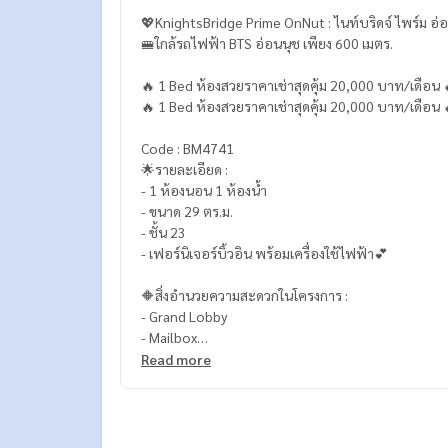
💖KnightsBridge Prime OnNut : ไนท์บริดจ์ ไพร์ม อ่
🚝ใกล้รถไฟฟ้า BTS อ่อนนุช เพียง 600 เมตร.
🔥 1 Bed ห้องสวยราคาเช่าสุดคุ้ม 20,000 บาท/เดือน 
🔥 1 Bed ห้องสวยราคาเช่าสุดคุ้ม 20,000 บาท/เดือน 
Code : BM4741
🌟รายละเอียด :
- 1 ห้องนอน 1 ห้องน้ำ
- ขนาด 29 ตร.ม.
- ชั้น 23
- เฟอร์นิเจอร์บิ้วอิน พร้อมเครื่องใช้ไฟฟ้า💕
🔶สิ่งอำนวยความสะดวกในโครงการ :
- Grand Lobby
- Mailbox
- Horizon Edge Pool
Read more
- Dynamic Fitness
- Sky Panoramic Co-Working Space
- Sky Irish Social Club
- Sky Lounge & Garden