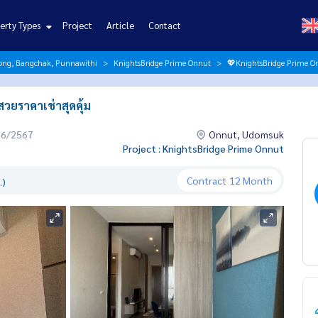
erty Types
Project
Article
Contact
ng, Bangchak, Punnawithi
KnightsBridge Prime Onnut
💖KnightsBridge Prime On
วยราคาเช่าสุดคุ้ม
06/2567
Onnut, Udomsuk
Project : KnightsBridge Prime Onnut
Contract
12 Month
.)