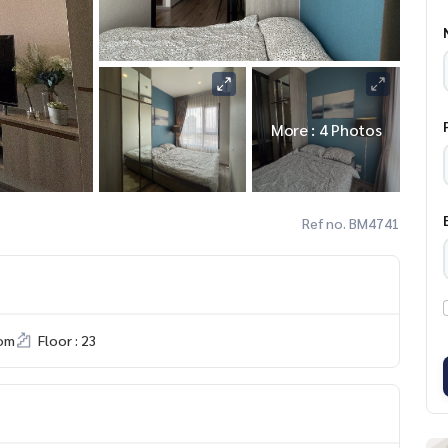
More : 4 Photos
Ref no. BM4741
om
Floor : 23