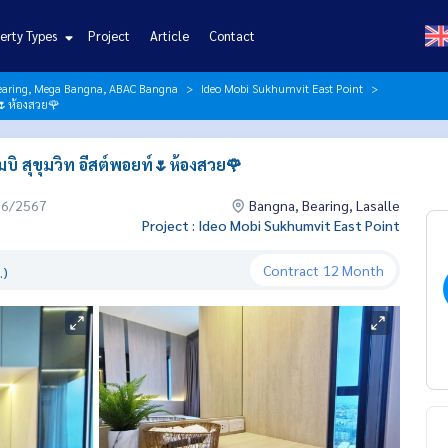
erty Types
Project
Article
Contact
Bearing, Mega Bangna, ABAC Bangna
Ideo Mobi Sukhumvit East Point
์🌷ห้องสวย🌹
บิ สุขุมวิท อีสต์พอยท์🌷ห้องสวย🌹
06/2567
Bangna, Bearing, Lasalle
Project : Ideo Mobi Sukhumvit East Point
Contract
12 Month
.)