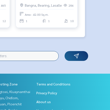

พอยท์ 💛
Bangna, Bearing, Lasalle
465
286
Area : 42.00 Sq.m.
12
1
1
10
esting Zone
Terms and Conditions
gtoei, Kluaynamthai
Privacy Policy
yu, Chidlom,
About us
uan, Ploenchit
mvit, Asoke,