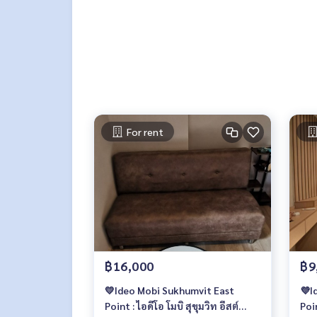
- Fitness
- Panoramic Lounge
📍สถานที่ใกล้เคียง :
- รพ.มนารมย์ : 200 ม.
- The Coast Village : 800 ม.
- Bangkok Mall : 1.3 กม.
- รร.นานาชาติ Berkeley : 1.8 กม.
- ตลาดเอี่ยมเจริญ : 2 กม.
For rent
- สำโรงเซ็นเตอร์ : 2.2 กม.
- Imperial World สำโรง (Big C) : 2.2 กม.
- ตลาดลาซาล : 2.2 กม.
- Dadfa Lasalle : 2.4 กม.
- รร.นานาชาติ Anglo Singapore : 2.8 กม.
- รร.บางกอกพัฒนา : 2.9 กม.
- Lasalle’s Avenue : 3.5. กม.
- Central Plaza บางนา : 4 กม.
- Big C บางนา : 4 กม.
฿16,000
฿9
🥰 ติดต่อ
💛Ideo Mobi Sukhumvit East
💜I
https://lin.ee/SgMus7j
Point : ไอดีโอ โมบิ สุขุมวิท อีสต์
Poi