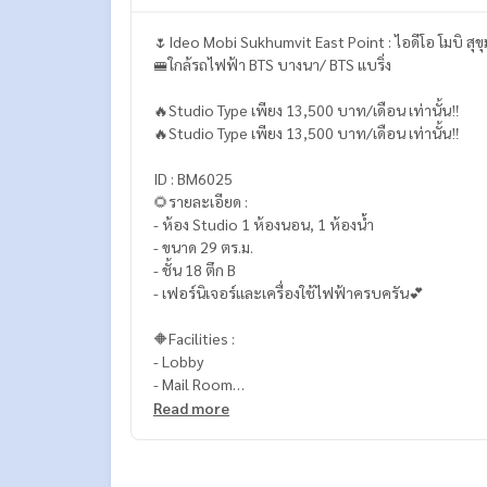
🌷Ideo Mobi Sukhumvit East Point : ไอดีโอ โมบิ สุข
🚝ใกล้รถไฟฟ้า BTS บางนา/ BTS แบริ่ง
🔥Studio Type เพียง 13,500 บาท/เดือน เท่านั้น‼️
🔥Studio Type เพียง 13,500 บาท/เดือน เท่านั้น‼️
ID : BM6025
🌻รายละเอียด :
- ห้อง Studio 1 ห้องนอน, 1 ห้องน้ำ
- ขนาด 29 ตร.ม.
- ชั้น 18 ตึก B
- เฟอร์นิเจอร์และเครื่องใช้ไฟฟ้าครบครัน💕
🔶Facilities :
- Lobby
- Mail Room
- Retail 3 ยูนิต
Read more
- สระว่ายน้ำ
- Laundry Room*
- Social Club