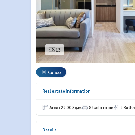
13
Condo
Real estate information
Area : 29.00 Sq.m.
Studio room
1 Bath
Details