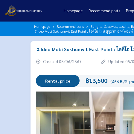
Homepage
Recommend posts
Prop
Homepage
Recommend posts
Bangna, Sapawut, Lasalle, 
🌷Ideo Mobi Sukhumvit East Point : ไอดีโอ โมบิ สุขุมวิท อีสต์พอยท
🌷Ideo Mobi Sukhumvit East Point : ไอดีโอ โม
Created 05/06/2567
Updated 05/
฿13,500
Rental price
(466 B./Sq.m