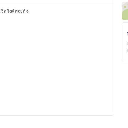
ุมวิท อีสต์พอยท์🌷