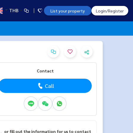
THB
List your property
Login/Register
Contact
Call
or fill out the information for us to contact