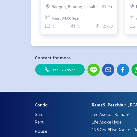
Wechat : TheRealP
พอยท์ 💛
BTS
Bangna, Bearing, Lasalle
51
WhatsApp :
+66 82 269 6289
โทร
092-628-9945
Baimint
Area : 34.00 Sq.m.
Call
082-269-6289
Mo for EN/TH
1
1
21-50
#IdeoMobi #IDEOMOBISUKHUMVITEASTPOINT #ไอดีโ
#อนันดาดีเวลลอปเม้นท์ #คอนโดสุขุมวิท #คอนโดบาง
คอนโดใกล้bts
Contact for more
092-628-9945
Condo
Rama9, Petchburi, RC
Sale
Life Asoke - Rama 9
Rent
Life Asoke Hype
195 One9Five Asoke - R
House
, one nine five)