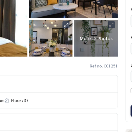
More : 2 Photos
Ref no. CC1251
om
Floor : 37