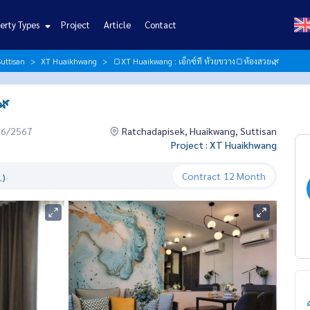
erty Types
Project
Article
Contact
uttisan
XT Huaikhwang
🍞XT Huaikwang : เอ็กซ์ที ห้วยขวาง🍞ห้องสวย🌿
🌿
06/2567
Ratchadapisek, Huaikwang, Suttisan
Project : XT Huaikhwang
Contract
12 Month
.)