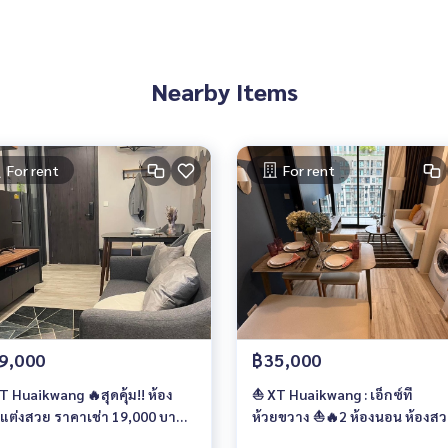
Nearby Items
For rent
For rent
9,000
฿35,000
T Huaikwang 🔥สุดคุ้ม!! ห้อง
⛵ XT Huaikwang : เอ็กซ์ที
่แต่งสวย ราคาเช่า 19,000 บาท/
ห้วยขวาง ⛵🔥2 ห้องนอน ห้องส
อน🔥
น่าอยู่