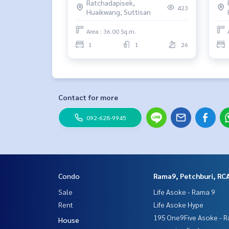
Ratchadapisek,
Wechat : TheRealP
423
Huaikwang, Suttisan
WhatsApp :
+66 82 269 6289
โทร
092-628-9945
Baimint
Area : 36.00 Sq.m.
Call
082-269-6289
Mo for EN/TH
1
1
26
#XTHuaykwang #XT #Sansiri #เอ็กซ์ทีห้วยขวาง #คอ
โดใกล้รถไฟฟ้า #คอนโดใกล้MRT
Contact for more
092-628-9945
Condo
Rama9, Petchburi, RC
Sale
Life Asoke - Rama 9
Rent
Life Asoke Hype
195 One9Five Asoke - R
House