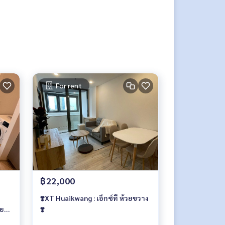
For rent
฿22,000
❣️XT Huaikwang : เอ็กซ์ที ห้วยขวาง
วย
❣️