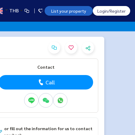
THB
List your property
Login/Register
Contact
Call
or fill out the information for us to contact