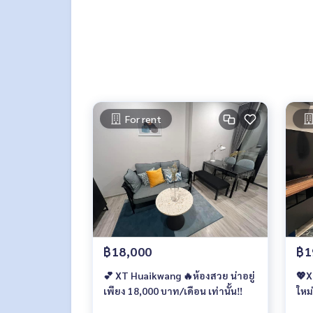
- โรงหนังกลางแจ้ง
- สวนลอยฟ้า
- ระบบรักษาความปลอดภัย 24 ชั่วโมง
- เข้า-ออก โครงการด้วยการสแกนหน้า หรือคีย์การ์ด
- Digital door lock (รหัส/คีย์การ์ด/Bluetooth)
📍สถานที่ใกล้เคียง :
- รถไฟฟ้า MRT ห้วยขวาง : 75 เมตร
For rent
- Mansion 7 : 140 ม.
- ศูนย์วัฒนธรรมไทย : 1.6 กม.
- บุญถาวร รัชดาภิเษก : 1.9 กม.
- Esplanade รัชดาภิเษก : 2.1 กม.
- ตลาดนัดรถไฟรัชดา : 2.1 กม.
- The Street รัชดา : 2.5 กม.
- Big C รัชดาภิเษก : 2.4 กม.
- Central พระราม 9 : 2.8 กม.
- Fortune Town : 2.8 กม.
฿18,000
฿1
📱 Contact
💕 XT Huaikwang 🔥ห้องสวย น่าอยู่
💖X
Line : @therealproperty
เพียง 18,000 บาท/เดือน เท่านั้น‼️
ใหม
https://lin.ee/SgMus7j
เดื