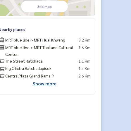
See map
Nearby places
MRT blue line > MRT Huai Khwang
0.2 Km
MRT blue line > MRT Thailand Cultural
1.6 Km
Center
The Street Ratchada
1.1 Km
Big C Extra Ratchadapisek
1.3 Km
CentralPlaza Grand Rama 9
2.6 Km
Show more