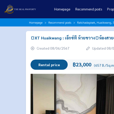
Homepage
Recommend posts
Prop
Homepage
Recommend posts
Ratchadapisek, Huaikwang, S
🍞XT Huaikwang : เอ็กซ์ที ห้วยขวาง🍞ห้องสวย
Created 08/06/2567
Updated 08/
฿23,000
Rental price
(657 B./Sq.m