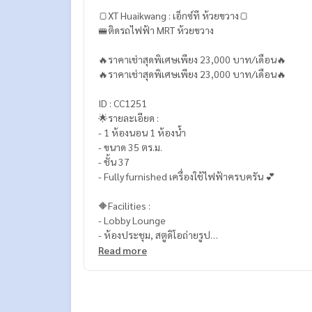
🍞XT Huaikwang : เอ็กซ์ที ห้วยขวาง🍞
🚝ติดรถไฟฟ้า MRT ห้วยขวาง
🔥ราคาเช่าสุดพิเศษเพียง 23,000 บาท/เดือน🔥
🔥ราคาเช่าสุดพิเศษเพียง 23,000 บาท/เดือน🔥
ID : CC1251
🌟รายละเอียด :
- 1 ห้องนอน 1 ห้องน้ำ
- ขนาด 35 ตร.ม.
- ชั้น 37
- Fully furnished เครื่องใช้ไฟฟ้าครบครัน 💕
🔶Facilities :
- Lobby Lounge
- ห้องประชุม, สตูดิโอถ่ายรูป
- Sky Kitchen, Sky Lounge
Read more
- ยิม, ห้องปีนผาจำลอง
- ห้องปั่นจักรยาน
- ห้องโยคะ
- สระว่ายน้ำระบบน้ำเกลือบนดาดฟ้า ชั้น 43 พร้อมสไล