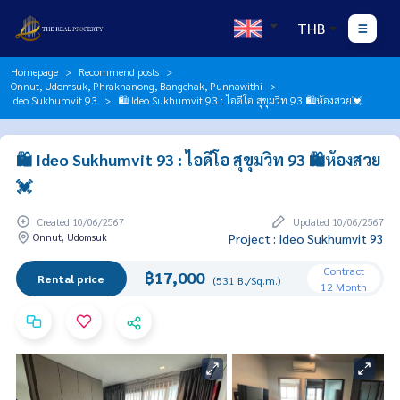
THB
Homepage
Recommend posts
Onnut, Udomsuk, Phrakhanong, Bangchak, Punnawithi
Ideo Sukhumvit 93
🛍️ Ideo Sukhumvit 93 : ไอดีโอ สุขุมวิท 93 🛍️ห้องสวย💓
🛍️ Ideo Sukhumvit 93 : ไอดีโอ สุขุมวิท 93 🛍️ห้องสวย
💓
Created 10/06/2567
Updated 10/06/2567
Onnut, Udomsuk
Project : Ideo Sukhumvit 93
Contract
฿17,000
Rental price
(531 B./Sq.m.)
12 Month