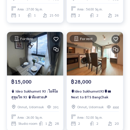
Area : 27.00 Sq.m.
Area : 54.00 Sq.m.
1
1
21-50
2
2
26
For rent
For rent
฿15,000
฿28,000
🏮 Ideo Sukhumvit 93 : ไอดีโอ
🍍Ideo Sukhumvit93🍍🚝
สุขุมวิท 93 🏮ห้องสวย🎉
Next to BTS BangChak
Onnut, Udomsuk
Onnut, Udomsuk
391
444
Area : 26.00 Sq.m.
Area : 52.00 Sq.m.
Studio room
1
28
2
2
20