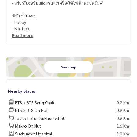
- เฟอร์นิเจอร์ Build in และเครื่องใช้ไฟฟ้าครบครัน💕
🔶Facilities :
- Lobby
- Mailbox
- ที่จอดรถ
Read more
- สวนส่วนกลาง
- สระว่ายน้ำ/สระว่ายน้ำเด็ก
- ซาวน่า
- ฟิตเนส
- ห้องเด็กเล่น
See map
- Co-Working Space
- Access Card Control
- CCTV
Nearby places
- รปภ. 24 ชม.
- ลิฟต์ล๊อคชั้น
BTS > BTS Bang Chak
0.2 Km
- ร้านกาแฟ Starbucks (ภายในคอนโด)
BTS > BTS On Nut
0.9 Km
- ร้านสะดวกซื้อ 7-11 (ภายในคอนโด)
Tesco Lotus Sukhumvit 50
0.9 Km
📍สถานที่ใกล้เคียง :
Makro On Nut
1.6 Km
- ติดรถไฟฟ้า BTS บางจาก
Sukhumvit Hospital
3.0 Km