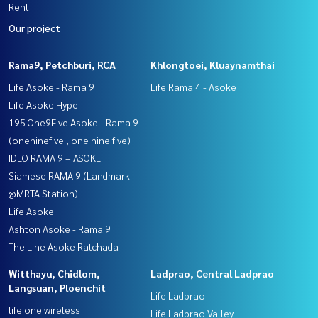
Rent
Our project
Rama9, Petchburi, RCA
Khlongtoei, Kluaynamthai
Life Asoke - Rama 9
Life Rama 4 - Asoke
Life Asoke Hype
195 One9Five Asoke - Rama 9
(oneninefive , one nine five)
IDEO RAMA 9 – ASOKE
Siamese RAMA 9 (Landmark
@MRTA Station)
Life Asoke
Ashton Asoke - Rama 9
The Line Asoke Ratchada
Witthayu, Chidlom,
Ladprao, Central Ladprao
Langsuan, Ploenchit
Life Ladprao
life one wireless
Life Ladprao Valley