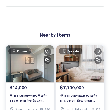
- 7-11 ปากซอยสุขุมวิท 93 : 30 ม.
- Tesco Lotus อ่อนนุช : 850 ม.
- The Pyll สุขุมวิท 54 : 1 กม.
- Big C อ่อนนุช : 1.5 กม.
- Bangkok Mall : 3 กม.
- ตลาดบางนา : 3.2 กม.
- เมเจอร์เอกมัย : 3.5 กม.
Nearby Items
- Big C เอกมัย : 4.1 กม.
- ไบเทคบางนา : 4.5 กม.
- Gateway เอกมัย : 4.8 กม.
For rent
For sale
🥰 ติดต่อ
Line : @therealproperty
https://lin.ee/SgMus7j
Wechat : TheRealP
WhatsApp :
+66 82 269 6289
โทร
092-628-9945
ใบมิ้นท์
฿14,000
฿7,700,000
Call
082-269-6289
Mo for EN/TH
💗Ideo Sukhumvit93💗🚝ติด
💜 Ideo Sukhumvit 93 🚝ติด
#IdeoSukhumvit93 #Ideo #AnandaDevelopment #ไอดีโอสุ
BTS บางจาก มีเซเว่น และ
BTS บางจาก มีเซเว่น และ
ขุมวิท93 #คอนโดบางจาก #คอนโดสุขุมวิท #คอนโดให้เช่า #คอน
Starbucks ในโครงการ✨
Starbucks ในโครงการ✨
โดให้เช่าราคาถูก #คอนโดใกล้รถไฟฟ้า #คอนโดใกล้bts
Onnut, Udomsuk
Onnut, Udomsuk
760
532