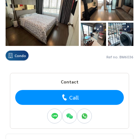
Condo
Ref no. BM6036
Contact
Call