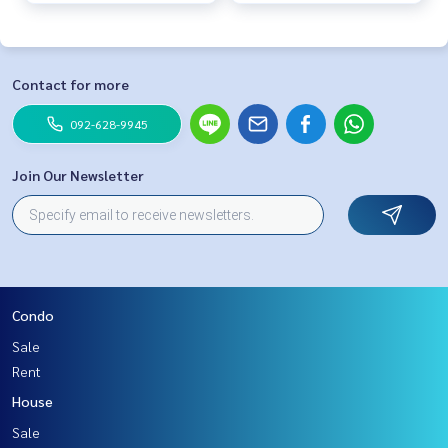
Contact for more
092-628-9945
Join Our Newsletter
Condo
Sale
Rent
House
Sale