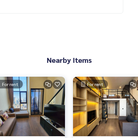
Nearby Items
For rent
For rent
าร์คออริจิ้นจุฬาสามย่าน #คอนโดหรู #คอนโดให้เช่า #คอนโดใ