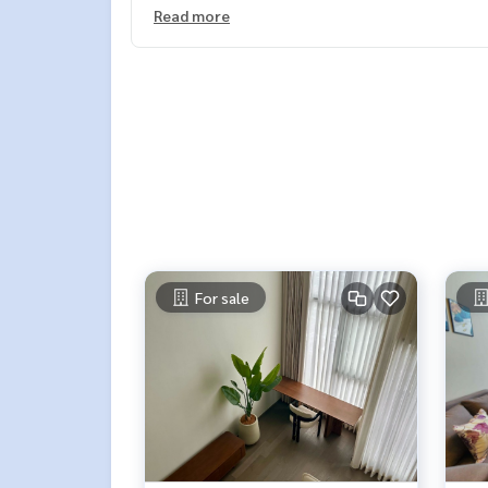
- Zy Walk 900 ม
Read more
- Siam Paragon 3.2 กม.
- Siam Square 3.3 กม.
- Siam Center 3.5 กม.
- รร.สาธิตจุฬาฯ 800 ม.
- จุฬาลงกรณ์มหาวิทยาลัย 900 ม.
📱 Contact
Line : @therealproperty
https://lin.ee/SgMus7j
Wechat : TheRealP
WhatsApp :
+66 82 269 6289
โทร
092-628-9945
Baimint
For sale
Call
082-269-6289
Mo for EN/TH
#condo #Luxurycondo #ParkOriginChulaSamyan #พ
กล้รถไฟฟ้า #คอนโดใกล้bts #คอนโดใกล้mrt