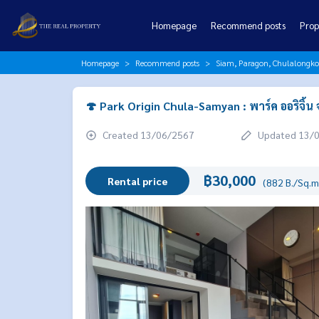
Homepage
Recommend posts
Prop
Homepage
Recommend posts
Siam, Paragon, Chulalongk
🍄 Park Origin Chula-Samyan : พาร์ค ออริจิ้
Created 13/06/2567
Updated 13/
฿30,000
Rental price
(882 B./Sq.m