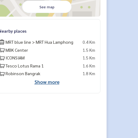
See map
Nearby places
MRT blue line > MRT Hua Lamphong
0.4 Km
MBK Center
1.5 Km
ICONSIAM
1.5 Km
Tesco Lotus Rama 1
1.6 Km
Robinson Bangrak
1.8 Km
Show more