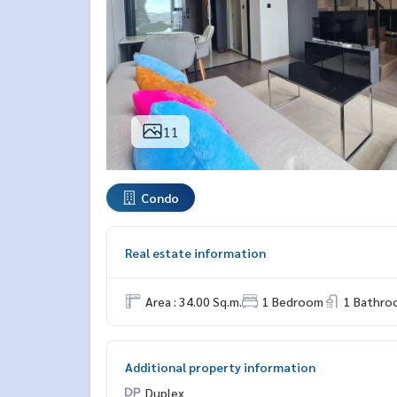
11
Condo
Real estate information
Area : 34.00 Sq.m.
1 Bedroom
1 Bathro
Additional property information
Duplex