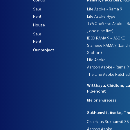
Sale
Life Asoke - Rama 9
Rent
Life Asoke Hype
195 One9Five Asoke - R
House
, one nine five)
Sale
IDEO RAMA 9 – ASOKE
Rent
Siamese RAMA 9 (Land
Our project
Station)
Life Asoke
Ashton Asoke - Rama 9
The Line Asoke Ratcha
Witthayu, Chidlom, L
Ploenchit
life one wireless
Sukhumvit, Asoke, Th
Oka Haus Sukhumvit 36
Ashton Asoke