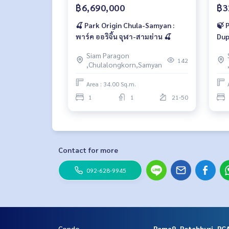
฿6,690,000
฿3
🍒 Park Origin Chula-Samyan :
🍃 
พาร์ค ออริจิ้น จุฬา-สามย่าน 🍒
Dup
Siam Paragon
142
,Chulalongkorn,Samyan
Area : 34.00 Sq.m.
1
1
21-50
Contact for more
092-628-9945
Condo
Rama9, Petchburi, RC