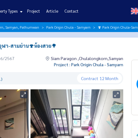
erty Types
Project
Article
Contact
orn, Samyan, Pathumwan
Park Origin Chula - Samyarn
🍄 Park Origin Chula-Sam
น จุฬา-สามย่าน🍄ห้องสวย🌳
06/2567
Siam Paragon ,Chulalongkorn,Samyan
Project : Park Origin Chula - Samyarn
Contract
12 Month
.)