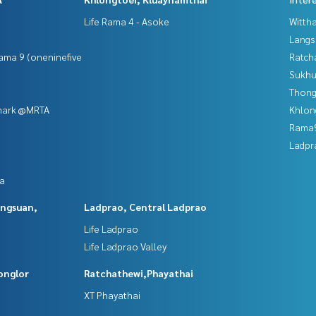
Life Rama 4 - Asoke
Wittha
Langs
ama 9 (oneninefive
Ratch
Sukhu
Thong
mark @MRTA
Khlon
Rama9
Ladpr
da
angsuan,
Ladprao, Central Ladprao
Life Ladprao
Life Ladprao Valley
onglor
Ratchathewi,Phayathai
XT Phayathai