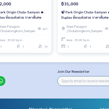
2,000
฿31,000
Park Origin Chula-Samyan 🔥
🍃 Park Origin Chula-Samyan 
lex ห้องแต่งสวย ราคาพิเศษ
Duplex ห้องแต่งสวย ราคาพิเศษ
Siam Paragon
Siam Paragon
417
,Chulalongkorn,Samyan
,Chulalongkorn,Samyan
Area : 35.00 Sq.m.
Area : 35.00 Sq.m.
1
1
16
1
1
Join Our Newsletter
A
Khlongtoei, Kluaynamthai
Inter