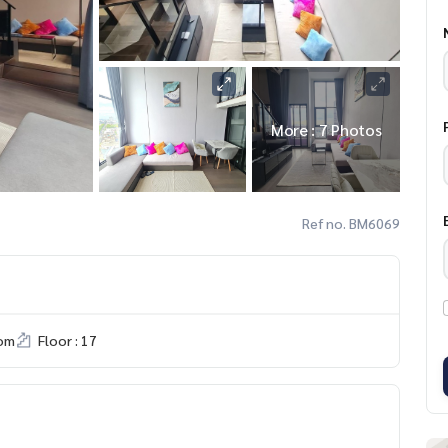
More : 7 Photos
Ref no. BM6069
om
Floor : 17