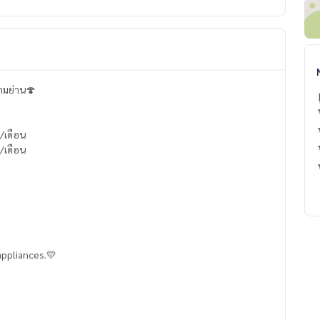
สามย่าน🍄
/เดือน
/เดือน
 appliances.💛