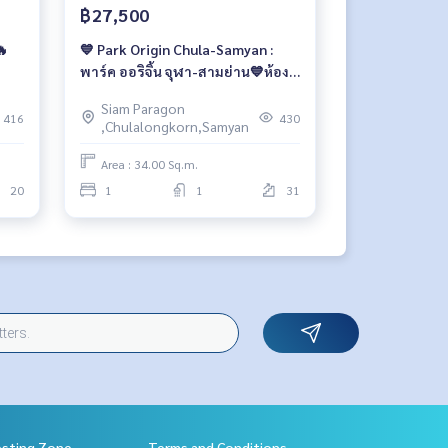
฿27,500
🔥
💙 Park Origin Chula-Samyan :
พาร์ค ออริจิ้น จุฬา-สามย่าน💙ห้อง
สวย💛
Siam Paragon
416
430
,Chulalongkorn,Samyan
Area : 34.00 Sq.m.
20
1
1
31
esting Zone
Terms and Conditions