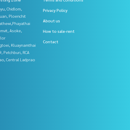
yu, Chidlom,
Privacy Policy
uan, Ploenchit
About us
athewi,Phayathai
mvit, Asoke,
How to sale-rent
lor
Contact
gtoei, Kluaynamthai
, Petchburi, RCA
ao, Central Ladprao