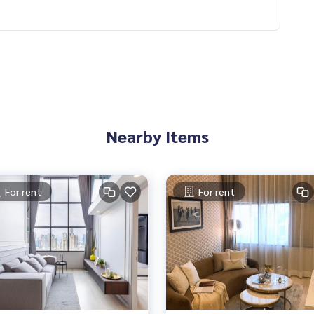
Nearby Items
For rent
For rent