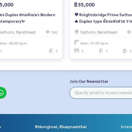
5,000
฿35,000
้อง Duplex ตกแต่งแนว Modern
💜 Knightsbridge Prime Satho
ntemporary✨
🔥 Duplex type ห้องแต่งสวย รา
พิเศษ
Sathorn, Narathiwat
Sathorn, Narathiwat
541
Area : 44.00 Sq.m.
Area : 31.00 Sq.m.
1
1
1
1
1
Join Our Newsletter
A
Khlongtoei, Kluaynamthai
Inter