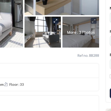
More : 3 Photos
Ref no. BB288
om
Floor : 33