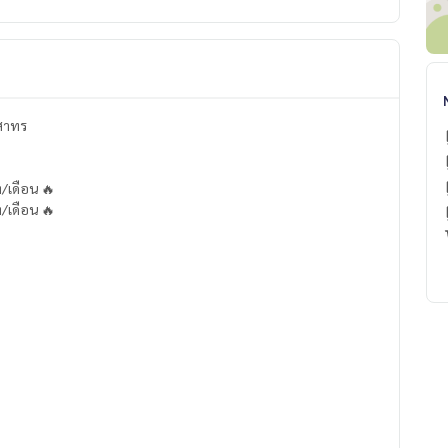
 สาทร
/เดือน 🔥
/เดือน 🔥