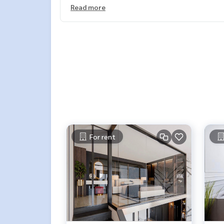
- Therapy Pool & Lap
Read more
- Pool
- Steam
- Sauna
- Fitness Mezzanine
- Media Club
- Metropolitan Club
- Sky Garden
- สวนหย่อมรอบโครงการ
- Passenger Lift & Service Lift
- Auto Parking 70%
- Access Card Control
- Digital Door Lock
For rent
- CCTV และ รปภ. 24 ชม
📌;สถานที่ใกล้เคียง :
- Market Place นางลิ้นจี่ : 2.1 กม.
- Makro สาทร : 1.6 กม.
- The up พระราม 3 : 2.4 กม.
- ตลาดนางลิ้นจี่ : 2.1 กม.
- Tesco Lotus พระราม 3 : 2.6 กม.