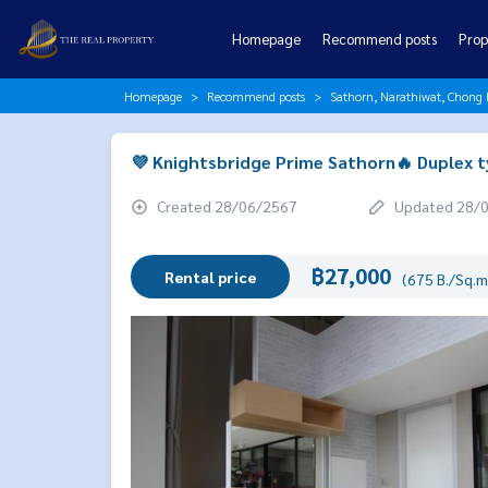
Homepage
Recommend posts
Prop
Homepage
Recommend posts
Sathorn, Narathiwat, Chong 
💜 Knightsbridge Prime Sathorn🔥 Duplex t
Created 28/06/2567
Updated 28/
฿27,000
Rental price
(675 B./Sq.m