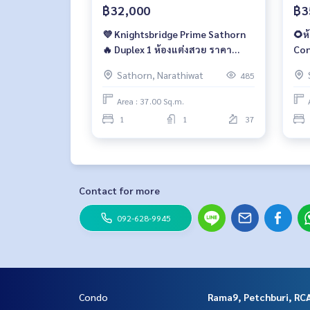
- Vanilla Moon : 3.0 กม.
฿32,000
฿3
- Central Plaza พระราม 3 : 3.8 กม.
- Tesco Lotus พระราม 3 : 2.6 กม.
💜 Knightsbridge Prime Sathorn
🌻ห
- ม.เทคโนโลยีราชมงคลกรุงเทพ : 1.0 กม.
🔥 Duplex 1 ห้องแต่งสวย ราคา
Co
- รร.เซนต์โยเซฟ คอนแวนต์ : 2.9 กม.
พิเศษ 32,000 บาท/เดือน 🔥
Sathorn, Narathiwat
485
- รร.กรุงเทพคริสเตียน : 2.8 กม.
- รพ.บีเอนเอช : 2.7 กม.
Area : 37.00 Sq.m.
- รพ.เซนต์หลุยส์ : 2.4 กม.
1
1
37
- รพ.เลิดสิน : 3.6 กม.
- สถานเสาวภา สภากาชาดไทย : 3.7 กม.
- รพ.กรุงเทพคริสเตียน : 3.3 กม.
- โรงแรม Ascott สาทร : 900 ม.
- มหานคร : 1.9 กม.
Contact for more
- Think Tank : 2.4 กม.
- เอ็มไพร์ ทาวเวอร์ : 650 ม.
092-628-9945
- อาคารสาทรธานี : 750 ม.
- สาทร ซิตี้ ทาวเวอร์ : 800 ม.
- อาคาร AIA สาทร : 2.4 กม.
🥰 Contact
Line : @therealproperty
Condo
Rama9, Petchburi, RC
https://lin.ee/SgMus7j