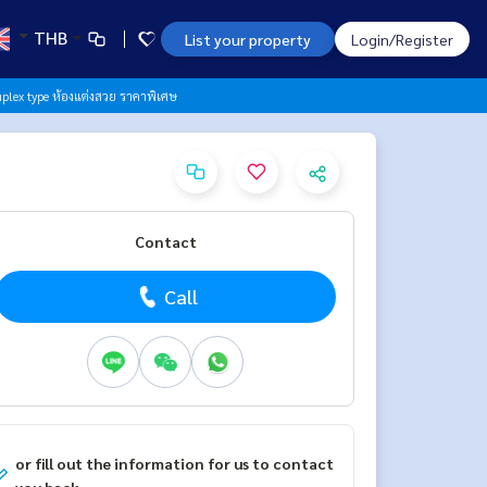
THB
List your property
Login/Register
plex type ห้องแต่งสวย ราคาพิเศษ
Contact
Call
or fill out the information for us to contact