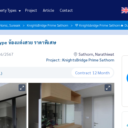
erty Types
Project
Article
Contact
Nonsi, Surasak
KnightsBridge Prime Sathorn
💜 Knightsbridge Prime Sathorn🔥 Du
ype ห้องแต่งสวย ราคาพิเศษ
06/2567
Sathorn, Narathiwat
Project : KnightsBridge Prime Sathorn
Contract
12 Month
.)