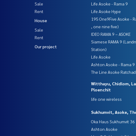
Sale
Life Asoke - Rama 9
Wechat : TheRealP
Rent
Life Asoke Hype
WhatsApp :
+66 82 269 6289
โทร
092-628-9945
Baimint
195 One9Five Asoke - R
House
Call
082-269-6289
Mo for EN/TH
, one nine five)
Sale
IDEO RAMA 9 – ASOKE
Rent
#คอนโด #คอนโดให้เช่า #คอนโดติดBTS #คอนโดใกล้
Siamese RAMA 9 (Land
eKnightsbridgePrimeSathorn #เดอะไนท์บริดจ์ไพ
Our project
Station)
Life Asoke
Ashton Asoke - Rama 9
The Line Asoke Ratcha
Witthayu, Chidlom, L
Ploenchit
life one wireless
Sukhumvit, Asoke, Th
Oka Haus Sukhumvit 36
Ashton Asoke