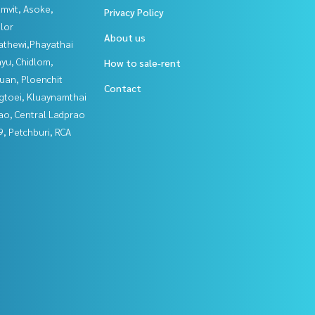
mvit, Asoke,
Privacy Policy
lor
About us
athewi,Phayathai
yu, Chidlom,
How to sale-rent
uan, Ploenchit
Contact
gtoei, Kluaynamthai
ao, Central Ladprao
, Petchburi, RCA