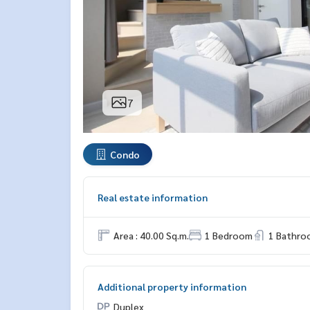
7
Condo
Real estate information
Area : 40.00 Sq.m.
1 Bedroom
1 Bathro
Additional property information
Duplex