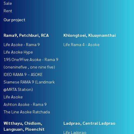
Sale
Rent
Our project
Rama9, Petchburi, RCA
Khlongtoei, Kluaynamthai
Life Asoke - Rama 9
Life Rama 4 - Asoke
Life Asoke Hype
195 One9Five Asoke - Rama 9
(oneninefive , one nine five)
IDEO RAMA 9 – ASOKE
Siamese RAMA 9 (Landmark
@MRTA Station)
Life Asoke
Ashton Asoke - Rama 9
The Line Asoke Ratchada
Witthayu, Chidlom,
Ladprao, Central Ladprao
Langsuan, Ploenchit
Life Ladprao