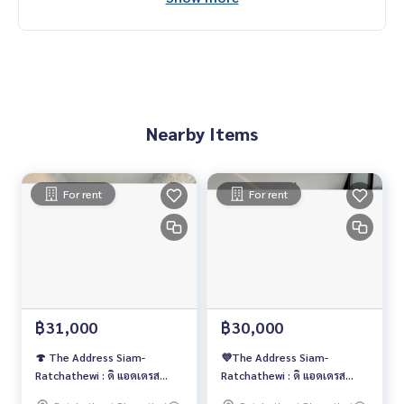
Wechat : TheRealP
WhatsApp :
+66 82 269 6289
โทร
092-628-9945
Baimint
Call
082-269-6289
Mo for EN/TH
#TheAddressSiamRatchathewi #ดิแอดเดรสสยามราชเทวี #Th
eAddress #APThailand #เอพีไทยแลนด์ #คอนโดให้เช่า #คอนโ
Nearby Items
ดให้เช่าราคาถูก #คอนโดใกล้รถไฟฟ้า #คอนโดใกล้MRT #คอนโด
ใกล้มหาลัย
For rent
For rent
฿31,000
฿30,000
🍄 The Address Siam-
💜The Address Siam-
Ratchathewi : ดิ แอดเดรส
Ratchathewi : ดิ แอดเดรส
สยาม-ราชเทวี🍄
สยาม-ราชเทวี💜