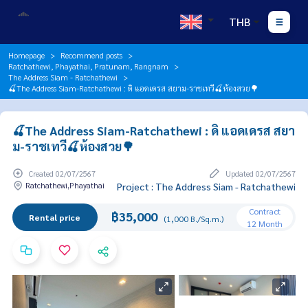
THB
Homepage
Recommend posts
Ratchathewi, Phayathai, Pratunam, Rangnam
The Address Siam - Ratchathewi
🍒The Address Siam-Ratchathewi : ดิ แอดเดรส สยาม-ราชเทวี🍒ห้องสวย🌳
🍒The Address Siam-Ratchathewi : ดิ แอดเดรส สยา
ม-ราชเทวี🍒ห้องสวย🌳
Created 02/07/2567
Updated 02/07/2567
Ratchathewi,Phayathai
Project : The Address Siam - Ratchathewi
Contract
฿35,000
Rental price
(1,000 B./Sq.m.)
12 Month