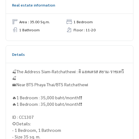
Real estate information
Area : 35.00 Sq.m.
1 Bedroom
1 Bathroom
Floor : 11-20
Details
🍒The Address Siam-Ratchathewi : ดิ แอดเดรส สยาม-ราชเทวี
🍒
🚝Near BTS Phaya Thai/BTS Ratchathewi
🔥1 Bedroom : 35,000 baht/month❗️❗️
🔥1 Bedroom : 35,000 baht/month❗️❗️
ID : CC1307
🌻Details:
- 1 Bedroom, 1 Bathroom
- Size 35 sq. m.