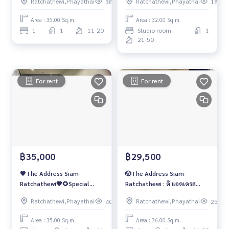
Ratchathewi,Phayathai
Ratchathewi,Phayathai
389
182
Area : 35.00 Sq.m.
Area : 32.00 Sq.m.
1
1
11-20
Studio room
1
21-50
For rent
For rent
฿35,000
฿29,500
🧡The Address Siam-
🎲The Address Siam-
Ratchathewi🧡🌻Special
Ratchathewi : ดิ แอดเดรส
type ห้องสวย น่าอยู่❗️❗️
สยาม-ราชเทวี 🎲
Ratchathewi,Phayathai
Ratchathewi,Phayathai
409
253
Area : 35.00 Sq.m.
Area : 36.00 Sq.m.