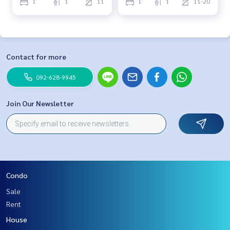
1
1
11
1
1
11-20
Contact for more
092-628-9945
Join Our Newsletter
Condo
Sale
Rent
House