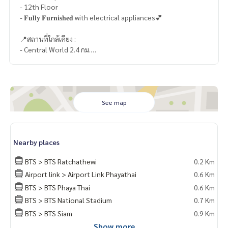
- 12th Floor
- 𝐅𝐮𝐥𝐥𝐲 𝐅𝐮𝐫𝐧𝐢𝐬𝐡𝐞𝐝 with electrical appliances💕
📍สถานที่ใกล้เคียง :
- Central World 2.4 กม.
- Siam Paragon 2.8 กม.
- Siam Center 2.7 กม.
- Siam Discovery 2.8 กม.
- มาบุญครอง (MBK) 1.2 กม.
- The Platinum Fashion Mall 1.2 กม.
See map
- พันธุ์ทิพย์ พลาซ่า 900 กม.
- Central ชิดลม 2.4 กม.
- Big C ราชดำริ 1.6 กม.
Nearby places
- Siam Square 3 กม.
- รร.เตรียมอุดมศึกษา 2.2 กม.
BTS > BTS Ratchathewi
0.2 Km
- รร.สันติราษฏร์ วิทยาลัย 2.5 กม.
Airport link > Airport Link Phayathai
0.6 Km
- จุฬาลงกรณ์มหาวิทยาลัย 2.3 กม.
BTS > BTS Phaya Thai
0.6 Km
🥰 Contact
BTS > BTS National Stadium
0.7 Km
Line : @therealproperty
BTS > BTS Siam
0.9 Km
https://lin.ee/SgMus7j
Show more