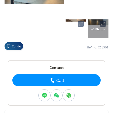
+1 Photos
Condo
Ref no. CC1307
Contact
Call