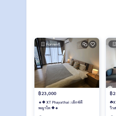
📍สถานที่ใกล้เคียง :
King Power 350 เมตร
Center One 1.6 กม.
ตลาดศรีวนิช 1.8 กม.
Victory Point 1.8 กม.
เซ็นจูรี่ 2 กม.
Siam Discovery 2.3 กม.
For rent
.
🥰 Contact
Line : @therealproperty
Wechat : TheRealP
WhatsApp :
+66 82 269 6289
Tel
092-628-9945
Baimint
Call
082-269-6289
Mo for EN/TH
฿23,000
฿2
🔹🔶 XT Phayathai : เอ็กซ์ที
☘️X
พญาไท 🔶🔹
วิว