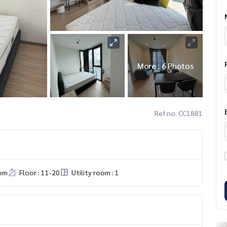
More : 6 Photos
Ref no. CC1881
om
Floor : 11-20
Utility room : 1