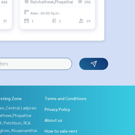
Ratchathewi,Phayathai
444
358
Area : 43.00 Sq.m.
37
1
1
19
esting Zone
Terms and Conditions
ao, Central Ladprao
Privacy Policy
athewi,Phayathai
About us
, Petchburi, RCA
gtoei, Kluaynamthai
How to sale-rent