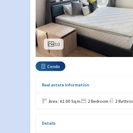
10
Condo
Real estate information
Area : 61.00 Sq.m.
2 Bedroom
2 Bathro
Details