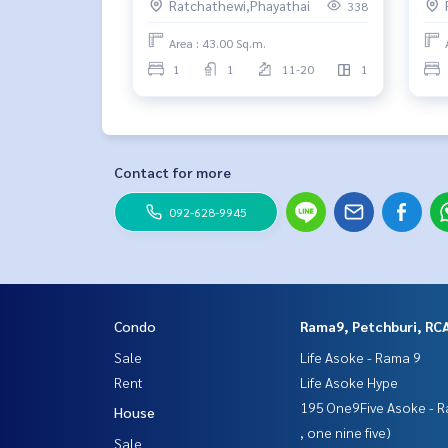
Ratchathewi,Phayathai
338
Area : 43.00 Sq.m.
1
1
11-20
1
Contact for more
092-628-9945
Condo
Rama9, Petchburi, RC
Sale
Life Asoke - Rama 9
Rent
Life Asoke Hype
195 One9Five Asoke - R
House
, one nine five)
Sale