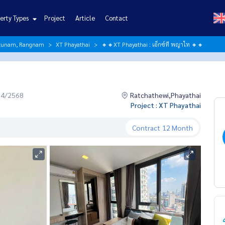
erty Types
Project
Article
Contact
ratunam, Rangnam
XT Phayathai
🔸🔸XT Phayathai : เอ็กซ์ที พญาไท 🔸🔸
04/2568
Ratchathewi,Phayathai
Project : XT Phayathai
Contract
12 Month