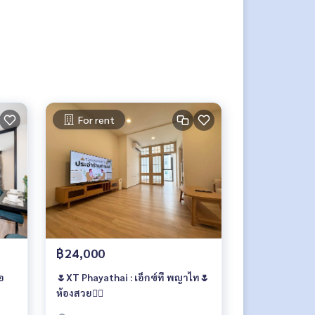
For rent
฿24,000
อ
🌷XT Phayathai : เอ็กซ์ที พญาไท🌷
ห้องสวย❤️‍🔥