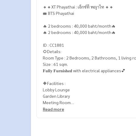
🔸🔸XT Phayathai : เอ็กซ์ที พญาไท 🔸🔸
🚝 BTS Phayathai
🔥 2 bedrooms : 40,000 baht/month🔥
🔥 2 bedrooms : 40,000 baht/month🔥
ID : CC1881
🌻Details:
Room Type : 2 Bedrooms, 2 Bathrooms, 1 living 
Size : 61 sqm.
𝐅𝐮𝐥𝐥𝐲 𝐅𝐮𝐫𝐧𝐢𝐬𝐡𝐞𝐝 with electrical appliances💕
🔶Facilities :
Lobby Lounge
Garden Library
Meeting Room
Living Room
Read more
Fitness
สระว่ายน้ำยาว 25 เมตร (Half Olympic) พร้อมฟิตเนส
Security 24 hr.
.