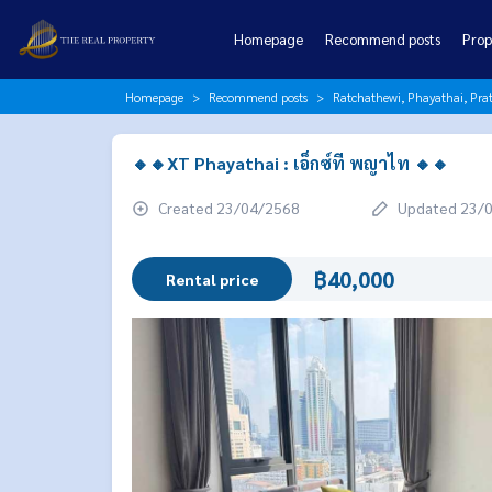
Homepage
Recommend posts
Prop
Homepage
Recommend posts
Ratchathewi, Phayathai, P
🔸🔸XT Phayathai : เอ็กซ์ที พญาไท 🔸🔸
Created 23/04/2568
Updated 23/
฿40,000
Rental price