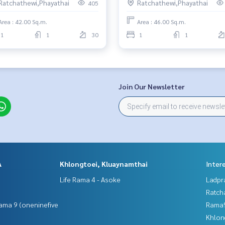
Ratchathewi,Phayathai
Ratchathewi,Phayathai
405
Area : 42.00 Sq.m.
Area : 46.00 Sq.m.
1
1
30
1
1
Join Our Newsletter
A
Khlongtoei, Kluaynamthai
Inter
Life Rama 4 - Asoke
Ladpr
Ratch
ama 9 (oneninefive
Rama9
Khlon