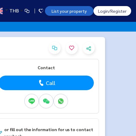
THB
List your property
Login/Register
Contact
Call
or fill out the information for us to contact