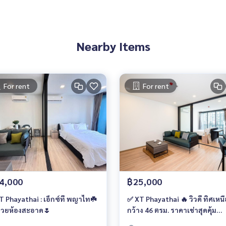
Nearby Items
For rent
For rent
4,000
฿25,000
T Phayathai : เอ็กซ์ที พญาไท☘️
✅ XT Phayathai 🔥 วิวดี ทิศเหนื
สวยห้องสะอาด🌷
กว้าง 46 ตรม. ราคาเช่าสุดคุ้ม
25,000 บาท/เดือน 🔥