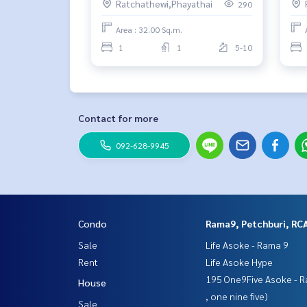
Ratchathewi,Phayathai
290
Area : 32.00 Sq.m.
1
1
5-10
Contact for more
092-628-9945
Condo
Rama9, Petchburi, RC
Sale
Life Asoke - Rama 9
Rent
Life Asoke Hype
195 One9Five Asoke - R
House
, one nine five)
Sale