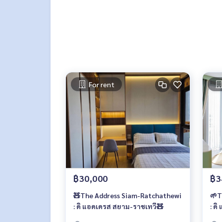
- Siam Square 3 กม.
- รพ.พญาไท 1 1.4 กม.
- รร.เตรียมอุดมศึกษา 2.2 กม.
- จุฬาลงกรณ์มหาวิทยาลัย 2.3 กม.
🥰 Contact
Line : @therealproperty
Wechat : TheRealP
For rent
WhatsApp :
+66 82 269 6289
Tel
092-628-9945
Baimint
Call
082-269-6289
Mo for EN/TH
฿30,000
฿3
🧸The Address Siam-Ratchathewi
🌱T
: ดิ แอดเดรส สยาม-ราชเทวี🧸
: ด
สวย