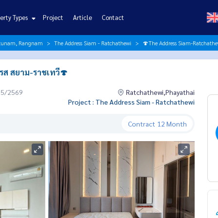
erty Types
Project
Article
Contact
ratunam, Rangnam
The Address Siam - Ratchathewi
🍄The Address Siam-Ratchathe
ดรส สยาม-ราชเทวี🍄
05/2569
Ratchathewi,Phayathai
Project : The Address Siam - Ratchathewi
Contract
12 Month