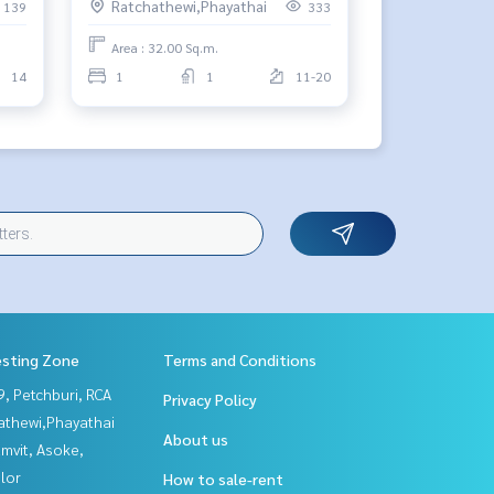
Ratchathewi,Phayathai
139
333
Area : 32.00 Sq.m.
14
1
1
11-20
esting Zone
Terms and Conditions
, Petchburi, RCA
Privacy Policy
athewi,Phayathai
About us
mvit, Asoke,
lor
How to sale-rent