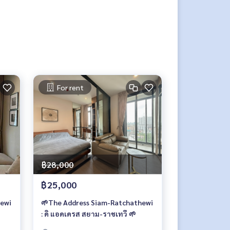
For rent
฿28,000
฿25,000
hewi
🌱The Address Siam-Ratchathewi
: ดิ แอดเดรส สยาม-ราชเทวี 🌱