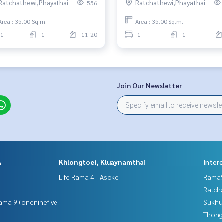
Ratchathewi,Phayathai
Ratchathewi,Phayathai
556
Area : 35.00 Sq.m.
Area : 35.00 Sq.m.
1
1
11-20
1
1
Join Our Newsletter
A
Khlongtoei, Kluaynamthai
Inter
Life Rama 4 - Asoke
Rama9
Ratch
ama 9 (oneninefive
Sukhu
Thong