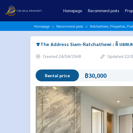
Homepage
Recommend posts
Prop
Homepage
Recommend posts
Ratchathewi, Phayathai, P
🍄The Address Siam-Ratchathewi : ดิ แอดเ
Created 24/04/2568
Updated 22/
฿30,000
Rental price