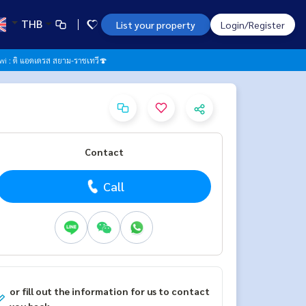
THB
List your property
Login/Register
wi : ดิ แอดเดรส สยาม-ราชเทวี🍄
Contact
Call
or fill out the information for us to contact