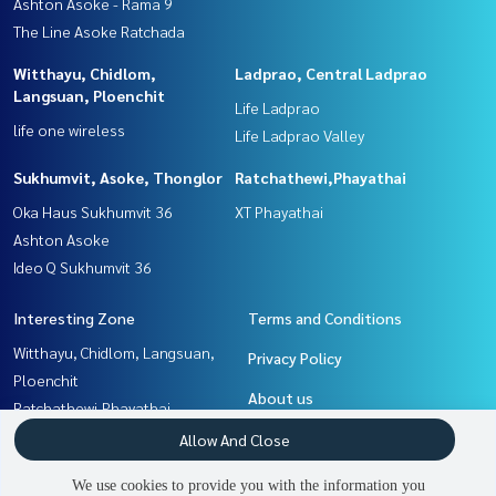
Ashton Asoke - Rama 9
The Line Asoke Ratchada
Witthayu, Chidlom,
Ladprao, Central Ladprao
Langsuan, Ploenchit
Life Ladprao
life one wireless
Life Ladprao Valley
Sukhumvit, Asoke, Thonglor
Ratchathewi,Phayathai
Oka Haus Sukhumvit 36
XT Phayathai
Ashton Asoke
Ideo Q Sukhumvit 36
Interesting Zone
Terms and Conditions
Witthayu, Chidlom, Langsuan,
Privacy Policy
Ploenchit
About us
Ratchathewi,Phayathai
Ladprao, Central Ladprao
How to sale-rent
Allow And Close
Khlongtoei, Kluaynamthai
Contact
We use cookies to provide you with the information you
Sukhumvit, Asoke, Thonglor