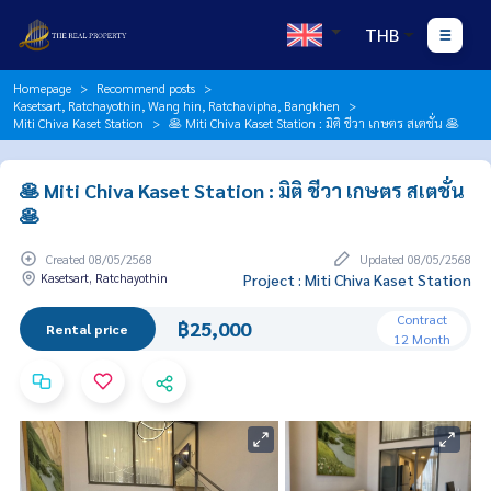
THB
Homepage
Recommend posts
Kasetsart, Ratchayothin, Wang hin, Ratchavipha, Bangkhen
Miti Chiva Kaset Station
🥞 Miti Chiva Kaset Station : มิติ ชีวา เกษตร สเตชั่น 🥞
🥞 Miti Chiva Kaset Station : มิติ ชีวา เกษตร สเตชั่น
🥞
Created 08/05/2568
Updated 08/05/2568
Kasetsart, Ratchayothin
Project : Miti Chiva Kaset Station
Contract
฿25,000
Rental price
12 Month