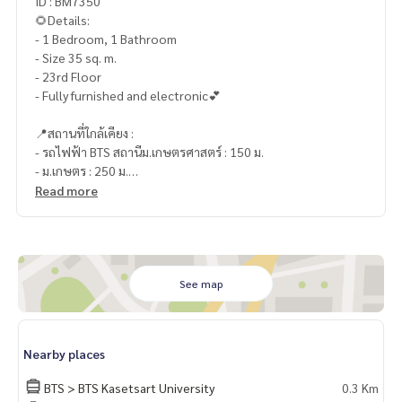
ID : BM7350
🌻Details:
- 1 Bedroom, 1 Bathroom
- Size 35 sq. m.
- 23rd Floor
- Fully furnished and electronic💕
📍สถานที่ใกล้เคียง :
- รถไฟฟ้า BTS สถานีม.เกษตรศาสตร์ : 150 ม.
- ม.เกษตร : 250 ม.
- ตลาดอมรพันธ์ : 270 ม.
Read more
- ตลาดบางเขน : 3.6 กม.
- Tops Market ม.เกษตร : 4 กม.
- Avenue รัชโยธิน : 5.8 กม.
- Major รัชโยธิน : 5.8 กม.
See map
🥰 Contact
Line : @therealproperty
Wechat : TheRealP
Nearby places
WhatsApp :
+66 82 269 6289
Tel
092-628-9945
Baimint
BTS > BTS Kasetsart University
0.3 Km
Call
082-269-6289
Mo for EN/TH