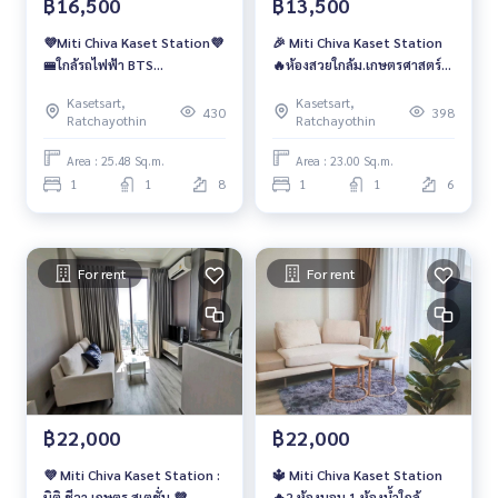
฿16,500
฿13,500
💜Miti Chiva Kaset Station💜
🎉 Miti Chiva Kaset Station
🚝ใกล้รถไฟฟ้า BTS
🔥ห้องสวยใกล้ม.เกษตรศาสตร์
ม.เกษตรศาสตร์
เพียง 13,500 บาท/เดือน🔥
Kasetsart,
Kasetsart,
430
398
Ratchayothin
Ratchayothin
Area : 25.48 Sq.m.
Area : 23.00 Sq.m.
1
1
8
1
1
6
For rent
For rent
฿22,000
฿22,000
💜 Miti Chiva Kaset Station :
🔱 Miti Chiva Kaset Station
มิติ ชีวา เกษตร สเตชั่น 💜
🔥2 ห้องนอน 1 ห้องน้ำใกล้