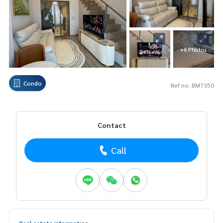
+6 Photos
Condo
Ref no. BM7350
Contact
Call