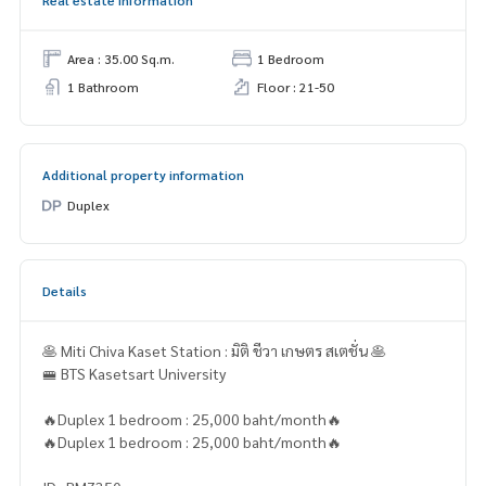
Real estate information
Area : 35.00 Sq.m.
1 Bedroom
1 Bathroom
Floor : 21-50
Additional property information
Duplex
Details
🥞 Miti Chiva Kaset Station : มิติ ชีวา เกษตร สเตชั่น 🥞
🚝 BTS Kasetsart University
🔥Duplex 1 bedroom : 25,000 baht/month🔥
🔥Duplex 1 bedroom : 25,000 baht/month🔥