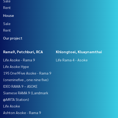
Sale
Rent
House
Sale
Rent
Our project
Rama9, Petchburi, RCA
Khlongtoei, Kluaynamthai
Life Asoke - Rama 9
Life Rama 4 - Asoke
Life Asoke Hype
195 One9Five Asoke - Rama 9
(oneninefive , one nine five)
IDEO RAMA 9 – ASOKE
Siamese RAMA 9 (Landmark
@MRTA Station)
Life Asoke
Ashton Asoke - Rama 9