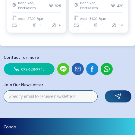
Bang kae,
Bang kae,
🔥
525
420
Phetkasem
Phetkasem
Area : 27.00 Sq.m.
Area : 31.00 Sq.m.
1
1
6
1
1
14
Contact for more
092-628-9945
Join Our Newsletter
Condo