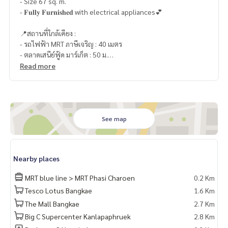
- Size 67 sq. m.
- 𝐅𝐮𝐥𝐥𝐲 𝐅𝐮𝐫𝐧𝐢𝐬𝐡𝐞𝐝 with electrical appliances💕
📍สถานที่ใกล้เคียง :
- รถไฟฟ้า MRT ภาษีเจริญ : 40 เมตร
- ตลาดเสนีย์ฟู้ด มาร์เก็ต : 50 ม.
- Seacon บางแค : ระยะเดิน 70 ม.
Read more
- สำนักงานเขตภาษีเจริญ : 500 ม.
- รร.ผดุงกิจวิทยา : 1.8 กม.
- รพ.เพชรเกษม 2 : 1.9 กม. (ระยะเดิน 150 ม.)
- ม.สยาม : 2.2 กม.
- รพ.พญาไท 3 : 3.6 กม.
See map
🥰 Contact
Line : @therealproperty
Nearby places
Wechat : TheRealP
WhatsApp :
+66 82 269 6289
MRT blue line > MRT Phasi Charoen
0.2 Km
Tel
092-628-9945
Baimint
Tesco Lotus Bangkae
1.6 Km
Call
082-269-6289
for EN
The Mall Bangkae
2.7 Km
ฺBig C Supercenter Kanlapaphruek
2.8 Km