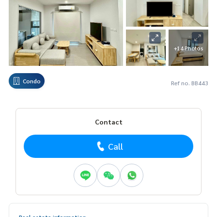
+14 Photos
Condo
Ref no. BB443
Contact
Call