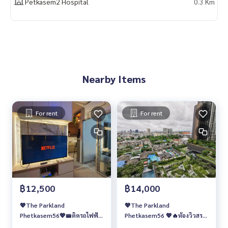
Petkasem2 Hospital
0.3 Km
Nearby Items
For rent
For rent
฿12,500
฿14,000
💖The Parkland
💖The Parkland
Phetkasem56💖🚝ติดรถไฟฟ้า
Phetkasem56 💖🔥ห้องวิวสระ
MRT ภาษีเจริญ
ว่ายน้ำ เพียง 14,000 บาท/เดือน