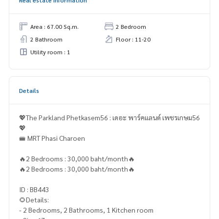
Real estate information
Area : 67.00 Sq.m.
2 Bedroom
2 Bathroom
Floor : 11-20
Utility room : 1
Details
💖The Parkland Phetkasem56 : เดอะ พาร์คแลนด์ เพชรเกษม56
💖
🚝 MRT Phasi Charoen
🔥2 Bedrooms : 30,000 baht/month🔥
🔥2 Bedrooms : 30,000 baht/month🔥
ID : BB443
🌻Details:
- 2 Bedrooms, 2 Bathrooms, 1 Kitchen room