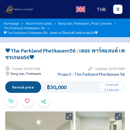
THB
Homepage
Recommend posts
Bang kae, Phetkasem, Phasi Charoen
The Parkland Phetkasem 56
💖The Parkland Phetkasem56 : เดอะ พาร์คแลนด์ เพชรเกษม56💖
💖The Parkland Phetkasem56 : เดอะ พาร์คแลนด์ เพ
ชรเกษม56💖
Created 19/05/2568
Updated 19/05/2568
Bang kae, Phetkasem
Project : The Parkland Phetkasem 56
Contract
฿30,000
Rental price
12 Month