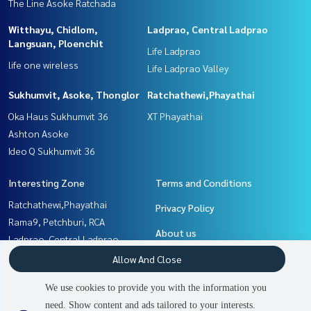
The Line Asoke Ratchada
Witthayu, Chidlom,
Ladprao, Central Ladprao
Langsuan, Ploenchit
Life Ladprao
life one wireless
Life Ladprao Valley
Sukhumvit, Asoke, Thonglor
Ratchathewi,Phayathai
Oka Haus Sukhumvit 36
XT Phayathai
Ashton Asoke
Ideo Q Sukhumvit 36
Interesting Zone
Terms and Conditions
Ratchathewi,Phayathai
Privacy Policy
Rama9, Petchburi, RCA
About us
Ladprao, Central Ladprao
Khlongtoei, Kluaynamthai
How to sale-rent
Allow And Close
Witthayu, Chidlom, Langsuan,
Contact
We use cookies to provide you with the information you
Ploenchit
need. Show content and ads tailored to your interests.
2
people are viewing
Sukhumvit, Asoke, Thonglor