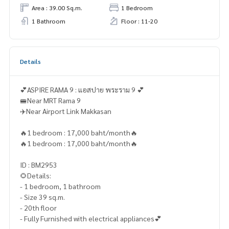
Area : 39.00 Sq.m.
1 Bedroom
1 Bathroom
Floor : 11-20
Details
💕ASPIRE RAMA 9 : แอสปาย พระราม 9 💕
🚝Near MRT Rama 9
✈️Near Airport Link Makkasan
🔥1 bedroom : 17,000 baht/month🔥
🔥1 bedroom : 17,000 baht/month🔥
ID : BM2953
🌻Details:
- 1 bedroom, 1 bathroom
- Size 39 sq.m.
- 20th floor
- Fully Furnished with electrical appliances💕