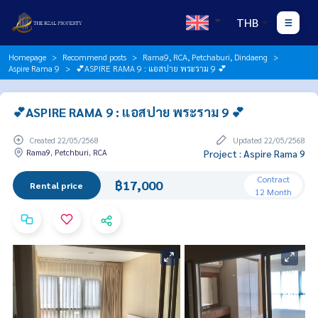
THB
Homepage
Recommend posts
Rama9, RCA, Petchaburi, Dindaeng
Aspire Rama 9
💕ASPIRE RAMA 9 : แอสปาย พระราม 9 💕
💕ASPIRE RAMA 9 : แอสปาย พระราม 9 💕
Created 22/05/2568
Updated 22/05/2568
Rama9, Petchburi, RCA
Project : Aspire Rama 9
Contract
฿17,000
Rental price
12 Month