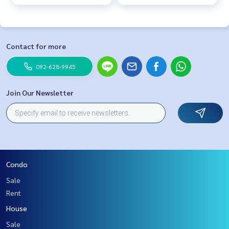
Contact for more
092-628-9945
Join Our Newsletter
Condo
Sale
Rent
House
Sale