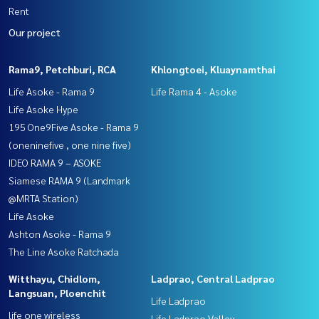
Rent
Our project
Rama9, Petchburi, RCA
Khlongtoei, Kluaynamthai
Life Asoke - Rama 9
Life Rama 4 - Asoke
Life Asoke Hype
195 One9Five Asoke - Rama 9
(oneninefive , one nine five)
IDEO RAMA 9 – ASOKE
Siamese RAMA 9 (Landmark
@MRTA Station)
Life Asoke
Ashton Asoke - Rama 9
The Line Asoke Ratchada
Witthayu, Chidlom,
Ladprao, Central Ladprao
Langsuan, Ploenchit
Life Ladprao
life one wireless
Life Ladprao Valley