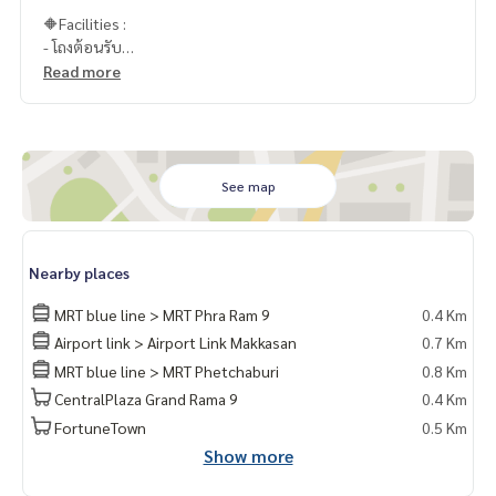
🔶Facilities :
- โถงต้อนรับ
- สระว่ายน้ำ ระบบเกลือ
Read more
- ฟิตเนส
- สวนหย่อม
- ที่จอดรถ
- CCTV, Access Card
- รปภ. 24 ชม.
See map
📍สถานที่ใกล้เคียง :
- ทางด่วยพิเศษ ศรีรัช
Nearby places
- รถไฟฟ้า MRT พระราม 9 : 400 ม.
- Fortune Town : 450 ม.
MRT blue line > MRT Phra Ram 9
0.4 Km
- เซ็นทรัลพระราม 9 : 450 ม.
Airport link > Airport Link Makkasan
0.7 Km
- รพ.พระราม 9 : 600 ม.
MRT blue line > MRT Phetchaburi
0.8 Km
- Tesco Lotus Fortune Town : 750 ม.
- ตลาดละลายทรัพย์รัชดา : 1.1 กม.
CentralPlaza Grand Rama 9
0.4 Km
- Show DC : 1.1 กม.
FortuneTown
0.5 Km
- ตลาดนัดรถไฟรัชดา : 1.6 กม.
Show more
- Esplanade Cineplex : 1.6 กม.
- The Street รัชดา : 2.3 กม.