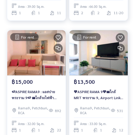
Area : 39.00 Sq.m.
Area : 66.00 Sq.m.
1
1
11
2
2
11-20
For rent
For rent
฿15,000
฿13,500
🍉ASPIRE RAMA9 : แอสปาย
💙ASPIRE RAMA 9💙🚝ใกล้
พระราม 9🍉 🚝ใกล้รถไฟฟ้า
MRT พระราม 9, Airport Link
MRT พระราม 9 ✈️ใกล้ Airport
มักกะสัน 🔥เพียง 13,500 บาท/
Rama9, Petchburi,
Rama9, Petchburi,
Link มักกะสัน 🔥1 ห้องนอน
เดือน
892
531
RCA
RCA
Area : 32.00 Sq.m.
Area : 33.00 Sq.m.
1
1
22
1
1
12