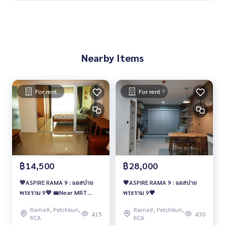
🥰 Contact
Line : @therealproperty
Wechat : TheRealP
WhatsApp :
+66 82 269 6289
Nearby Items
Tel
092-628-9945
Baimint
Call
082-269-6289
Mo for EN/TH
For rent
For rent
฿14,500
฿28,000
💙ASPIRE RAMA 9 : แอสปาย
💗ASPIRE RAMA 9 : แอสปาย
พระราม 9💙 🚝Near MRT
พระราม 9💗
Rama 9
Rama9, Petchburi,
Rama9, Petchburi,
415
430
RCA
RCA