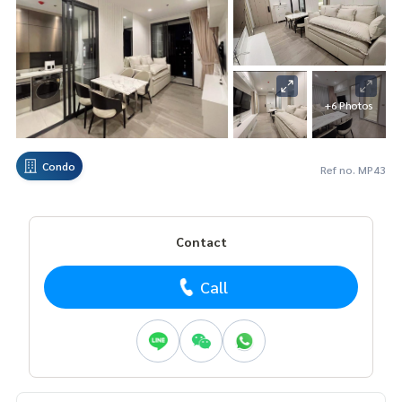
+6 Photos
Condo
Ref no. MP43
Contact
Call