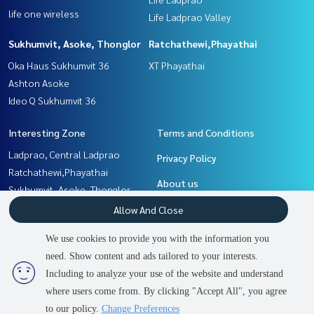
life one wireless
Life Ladprao Valley
Sukhumvit, Asoke, Thonglor
Ratchathewi,Phayathai
Oka Haus Sukhumvit 36
XT Phayathai
Ashton Asoke
Ideo Q Sukhumvit 36
Interesting Zone
Terms and Conditions
Ladprao, Central Ladprao
Privacy Policy
Ratchathewi,Phayathai
About us
Sukhumvit, Asoke, Thonglor
Witthayu, Chidlom, Langsuan,
How to sale-rent
Allow And Close
Ploenchit
Contact
We use cookies to provide you with the information you
Khlongtoei, Kluaynamthai
need. Show content and ads tailored to your interests.
2
people are viewing
Rama9, Petchburi, RCA
Including to analyze your use of the website and understand
where users come from. By clicking "Accept All", you agree
Contact us
Power by
Livinginsider.com
to our policy.
Change Preferences