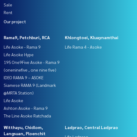
Sale
Rent
Our project
Rama9, Petchburi, RCA
Khlongtoei, Kluaynamthai
Life Asoke - Rama 9
Life Rama 4 - Asoke
Life Asoke Hype
195 One9Five Asoke - Rama 9
(oneninefive , one nine five)
IDEO RAMA 9 – ASOKE
Siamese RAMA 9 (Landmark
@MRTA Station)
Life Asoke
Ashton Asoke - Rama 9
The Line Asoke Ratchada
Witthayu, Chidlom,
Ladprao, Central Ladprao
Langsuan, Ploenchit
Life Ladprao