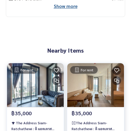
Call
082-269-6289
Mo for EN/TH
Show more
Nearby Items
For rent
For rent
฿35,000
฿35,000
🍄 The Address Siam-
❤️‍🔥The Address Siam-
Ratchathewi : ดิ แอดเดรส
Ratchathewi : ดิ แอดเดรส