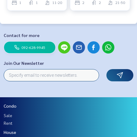
1
1
11-20
2
2
21-50
Contact for more
092-628-9945
Join Our Newsletter
Condo
Sale
Rent
House