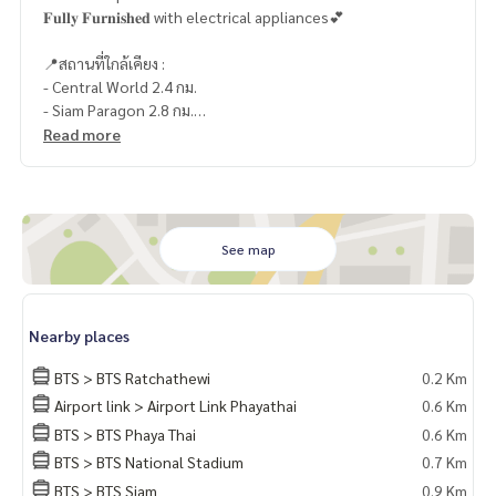
𝐅𝐮𝐥𝐥𝐲 𝐅𝐮𝐫𝐧𝐢𝐬𝐡𝐞𝐝 with electrical appliances💕
📍สถานที่ใกล้เคียง :
- Central World 2.4 กม.
- Siam Paragon 2.8 กม.
- Siam Center 2.7 กม.
Read more
- Siam Discovery 2.8 กม.
- มาบุญครอง (MBK) 1.2 กม.
- The Platinum Fashion Mall 1.2 กม.
- พันธุ์ทิพย์ พลาซ่า 900 กม.
- Central ชิดลม 2.4 กม.
See map
- Siam Square 3 กม.
- รพ.พญาไท 1 1.4 กม.
- รร.เตรียมอุดมศึกษา 2.2 กม.
Nearby places
- จุฬาลงกรณ์มหาวิทยาลัย 2.3 กม.
BTS > BTS Ratchathewi
0.2 Km
🥰 Contact
Airport link > Airport Link Phayathai
0.6 Km
Line : @therealproperty
BTS > BTS Phaya Thai
0.6 Km
Wechat : TheRealP
WhatsApp :
+66 82 269 6289
BTS > BTS National Stadium
0.7 Km
Tel
092-628-9945
Baimint
BTS > BTS Siam
0.9 Km