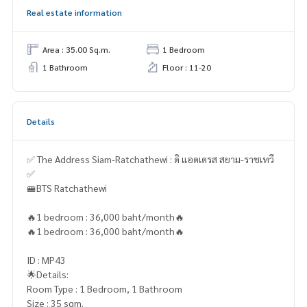
Real estate information
Area : 35.00 Sq.m.
1 Bedroom
1 Bathroom
Floor : 11-20
Details
✅ The Address Siam-Ratchathewi : ดิ แอดเดรส สยาม-ราชเทวี
✅
🚝BTS Ratchathewi
🔥1 bedroom : 36,000 baht/month🔥
🔥1 bedroom : 36,000 baht/month🔥
ID : MP43
🌟Details:
Room Type : 1 Bedroom, 1 Bathroom
Size : 35 sqm.