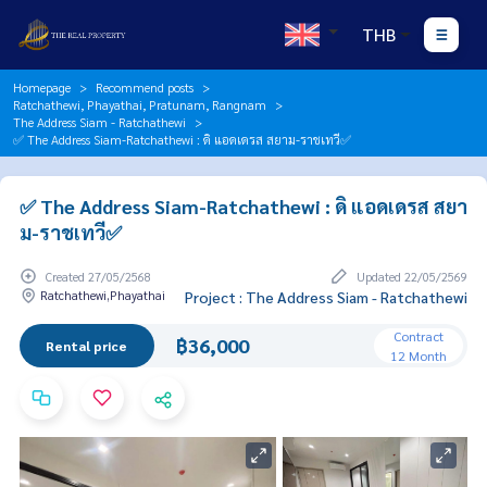
THB
Homepage
Recommend posts
Ratchathewi, Phayathai, Pratunam, Rangnam
The Address Siam - Ratchathewi
✅ The Address Siam-Ratchathewi : ดิ แอดเดรส สยาม-ราชเทวี✅
✅ The Address Siam-Ratchathewi : ดิ แอดเดรส สยา
ม-ราชเทวี✅
Created 27/05/2568
Updated 22/05/2569
Ratchathewi,Phayathai
Project : The Address Siam - Ratchathewi
Contract
฿36,000
Rental price
12 Month