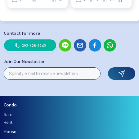
Contact for more
092-628-9945
Join Our Newsletter
Condo
Sale
Rent
House