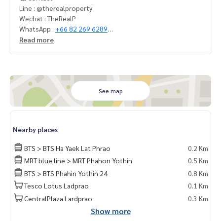
Line : @therealproperty
Wechat : TheRealP
WhatsApp :
+66 82 269 6289
Tel
092-628-9945
Baimint
Read more
Call
082-269-6289
Mo for EN/TH
See map
Nearby places
BTS > BTS Ha Yaek Lat Phrao
0.2 Km
MRT blue line > MRT Phahon Yothin
0.5 Km
BTS > BTS Phahin Yothin 24
0.8 Km
Tesco Lotus Ladprao
0.1 Km
CentralPlaza Lardprao
0.3 Km
Show more