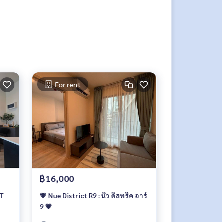
For rent
฿16,000
RT
💗 Nue District R9 : นิว ดิสทริค อาร์
9 💗