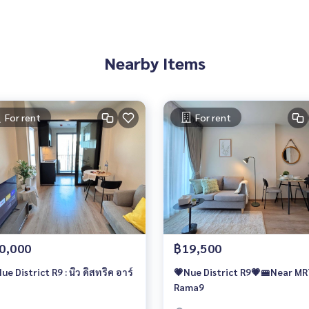
Nearby Items
For rent
For rent
0,000
฿19,500
ue District R9 : นิว ดิสทริค อาร์
💗Nue District R9💗🚝Near M
Rama9