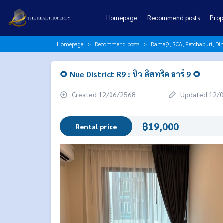
Homepage
Recommend posts
Prop
Homepage
Recommend posts
Rama9, RCA, Petchaburi, Di
🌻 Nue District R9 : นิว ดิสทริค อาร์ 9 🌻
Created 12/06/2568
Updated 12/
฿19,000
Rental price