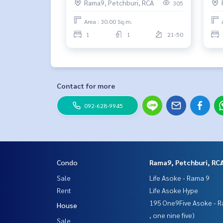
Rama9, Petchburi, RCA
305
Area : 30.00 Sq.m.
1
1
21-50
Contact for more
092-628-9945
Condo
Rama9, Petchburi, RC
Sale
Life Asoke - Rama 9
Rent
Life Asoke Hype
195 One9Five Asoke - R
House
, one nine five)
Sale