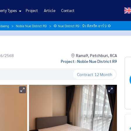
erty Types
Project
Article
Contact
ndaeng
Noble Nue District R9
🌻 Nue District R9 : นิว ดิสทริค อาร์ 9 🌻
06/2568
Rama9, Petchburi, RCA
Project : Noble Nue District R9
Contract
12 Month