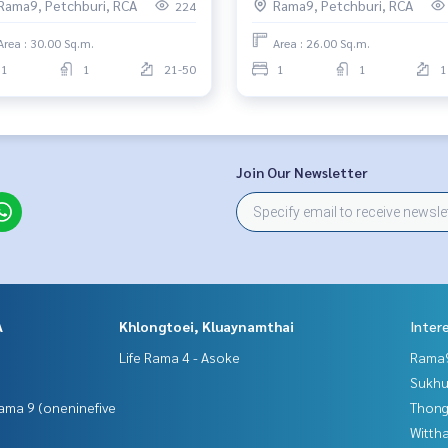
Rama9, Petchburi, RCA
Rama9, Petchburi, RCA
224
Area : 30.00 Sq.m.
Area : 26.00 Sq.m.
1
1
21-50
1
1
1
Join Our Newsletter
A
Khlongtoei, Kluaynamthai
Inter
Life Rama 4 - Asoke
Rama9
Sukhu
ama 9 (oneninefive
Thong
Wittha