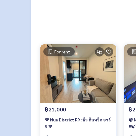
Line : @therealproperty
Wechat : TheRealP
WhatsApp :
+66 82 269 6289
Tel
092-628-9945
Baimint
Call
082-269-6289
Mo for EN/TH
For rent
฿21,000
฿2
💛 Nue District R9 : นิว ดิสทริค อาร์
🍃 N
9 💛
9🍃