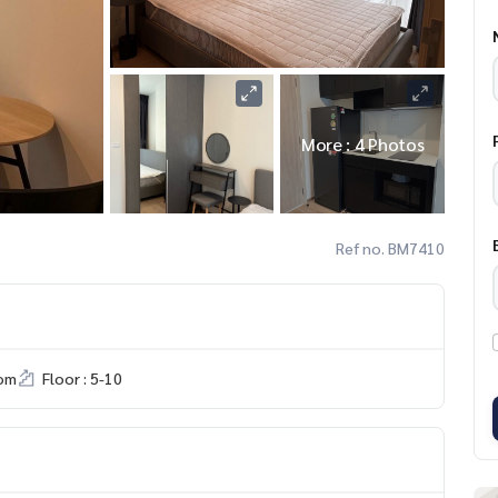
More : 4 Photos
Ref no. BM7410
om
Floor : 5-10