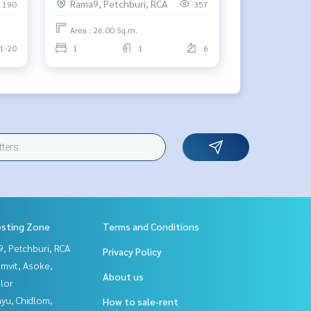
Rama9, Petchburi, RCA
190
357
Area : 26.00 Sq.m.
1-20
1
1
6
esting Zone
Terms and Conditions
, Petchburi, RCA
Privacy Policy
mvit, Asoke,
About us
lor
yu, Chidlom,
How to sale-rent