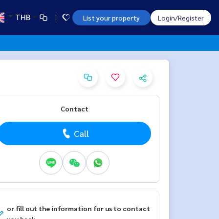
THB
List your property
Login/Register
Contact
Call
or fill out the information for us to contact