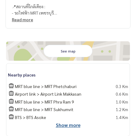
📍สถานที่ใกล้เคียง :
- รถไฟฟ้า MRT เพชรบุรี
- รถไฟฟ้า BTS อโศก
Read more
- Airport Link มักกะสัน
- ใกล้ทางด่วนพิเศษศรีรัช
- Singha Complex : 70 m.
- มศว : 190 m.
- Fortune Town : 1.3 km.
See map
- Central พระราม 9 : 1.4 km.
- Interchange 21 : 1.7 km.
- Terminal 21 : 1.8 km.
Nearby places
- ร.พ.บำรุงราษฎร์ : 1.8 km.
- Robinson : 1.9 km.
MRT blue line > MRT Phetchaburi
0.3 Km
- สวนสาธารณะเบญจกิตติ : 2.1 km.
Airport link > Airport Link Makkasan
0.6 Km
MRT blue line > MRT Phra Ram 9
1.0 Km
🥰 Contact
Line : @therealproperty
MRT blue line > MRT Sukhumvit
1.2 Km
Wechat : TheRealP
BTS > BTS Asoke
1.4 Km
WhatsApp :
+66 82 269 6289
Show more
Tel
092-628-9945
Baimint
Call
082-269-6289
Mo for EN/TH