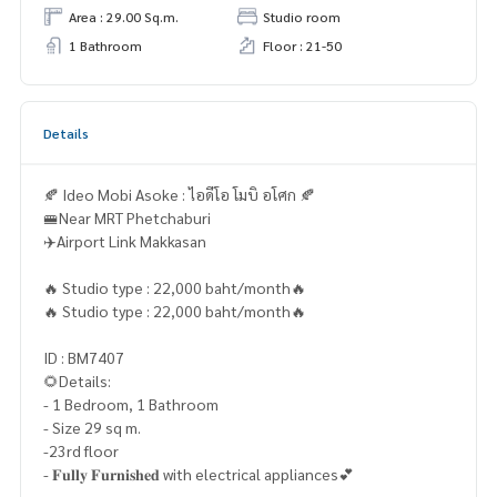
Area : 29.00 Sq.m.
Studio room
1 Bathroom
Floor : 21-50
Details
🍂 Ideo Mobi Asoke : ไอดีโอ โมบิ อโศก 🍂
🚝Near MRT Phetchaburi
✈️Airport Link Makkasan
🔥 Studio type : 22,000 baht/month🔥
🔥 Studio type : 22,000 baht/month🔥
ID : BM7407
🌻Details:
- 1 Bedroom, 1 Bathroom
- Size 29 sq m.
-23rd floor
- 𝐅𝐮𝐥𝐥𝐲 𝐅𝐮𝐫𝐧𝐢𝐬𝐡𝐞𝐝 with electrical appliances💕