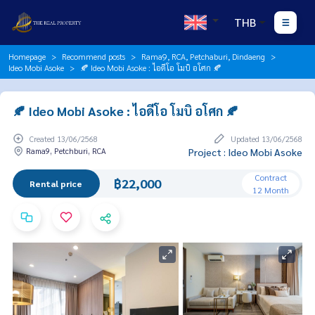
THB
Homepage
Recommend posts
Rama9, RCA, Petchaburi, Dindaeng
Ideo Mobi Asoke
🍂 Ideo Mobi Asoke : ไอดีโอ โมบิ อโศก 🍂
🍂 Ideo Mobi Asoke : ไอดีโอ โมบิ อโศก 🍂
Created 13/06/2568
Updated 13/06/2568
Rama9, Petchburi, RCA
Project : Ideo Mobi Asoke
Contract
฿22,000
Rental price
12 Month