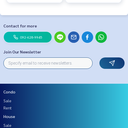
Contact for more
092-628-9945
Join Our Newsletter
Condo
Sale
Rent
House
Sale