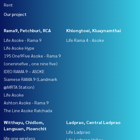
Rent
Our project
Rama9, Petchburi, RCA
Khlongtoei, Kluaynamthai
Life Asoke - Rama 9
Life Rama 4 - Asoke
Life Asoke Hype
195 One9Five Asoke - Rama 9
(oneninefive , one nine five)
IDEO RAMA 9 – ASOKE
Siamese RAMA 9 (Landmark
@MRTA Station)
Life Asoke
Ashton Asoke - Rama 9
The Line Asoke Ratchada
Witthayu, Chidlom,
Ladprao, Central Ladprao
Langsuan, Ploenchit
Life Ladprao
life one wireless
Life Ladprao Valley