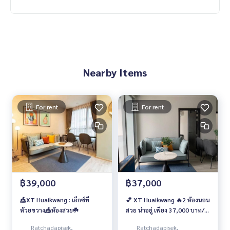
Nearby Items
For rent
For rent
฿39,000
฿37,000
🎪XT Huaikwang : เอ็กซ์ที
💕 XT Huaikwang 🔥2 ห้องนอน
ห้วยขวาง🎪ห้องสวย☘️
สวย น่าอยู่ เพียง 37,000 บาท/
เดือน เท่านั้น‼️
Ratchadapisek,
Ratchadapisek,