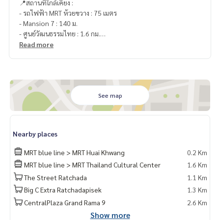
📍สถานที่ใกล้เคียง :
- รถไฟฟ้า MRT ห้วยขวาง : 75 เมตร
- Mansion 7 : 140 ม.
- ศูนย์วัฒนธรรมไทย : 1.6 กม.
- บุญถาวร รัชดาภิเษก : 1.9 กม.
Read more
- Esplanade รัชดาภิเษก : 2.1 กม.
- ตลาดนัดรถไฟรัชดา : 2.1 กม.
- The Street รัชดา : 2.5 กม.
🥰 Contact
See map
Line : @therealproperty
Wechat : TheRealP
WhatsApp :
+66 82 269 6289
Nearby places
โทร
092-628-9945
Baimint
Call
082-269-6289
Mo for EN/TH
MRT blue line > MRT Huai Khwang
0.2 Km
MRT blue line > MRT Thailand Cultural Center
1.6 Km
The Street Ratchada
1.1 Km
Big C Extra Ratchadapisek
1.3 Km
CentralPlaza Grand Rama 9
2.6 Km
Show more