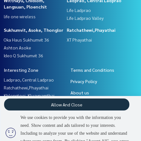
Witthayu, Chidlom,
Ladprao, Central Ladprao
Langsuan, Ploenchit
Life Ladprao
life one wireless
Life Ladprao Valley
Sukhumvit, Asoke, Thonglor
Ratchathewi,Phayathai
Oka Haus Sukhumvit 36
XT Phayathai
Ashton Asoke
Ideo Q Sukhumvit 36
Interesting Zone
Terms and Conditions
Ladprao, Central Ladprao
Privacy Policy
Ratchathewi,Phayathai
About us
Khlongtoei, Kluaynamthai
Witthayu, Chidlom, Langsuan,
How to sale-rent
Allow And Close
Ploenchit
Contact
We use cookies to provide you with the information you
Rama9, Petchburi, RCA
need. Show content and ads tailored to your interests.
2
people are viewing
Sukhumvit, Asoke, Thonglor
Including to analyze your use of the website and understand