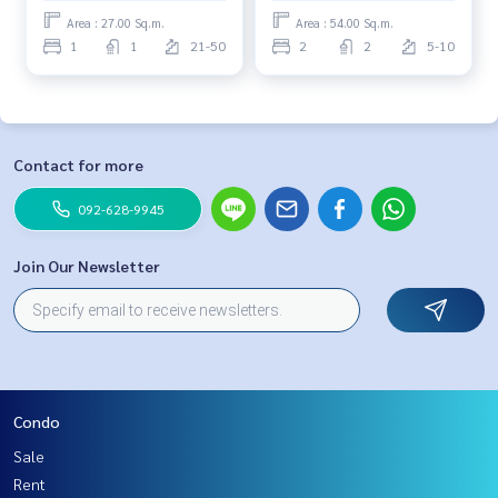
Area : 27.00 Sq.m.
Area : 54.00 Sq.m.
1
1
21-50
2
2
5-10
Contact for more
092-628-9945
Join Our Newsletter
Condo
Sale
Rent