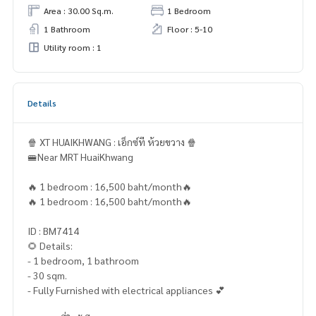
Area : 30.00 Sq.m.
1 Bedroom
1 Bathroom
Floor : 5-10
Utility room : 1
Details
🍿 XT HUAIKHWANG : เอ็กซ์ที ห้วยขวาง 🍿
🚝Near MRT HuaiKhwang
🔥 1 bedroom : 16,500 baht/month🔥
🔥 1 bedroom : 16,500 baht/month🔥
ID : BM7414
🌻 Details:
- 1 bedroom, 1 bathroom
- 30 sqm.
- Fully Furnished with electrical appliances 💕