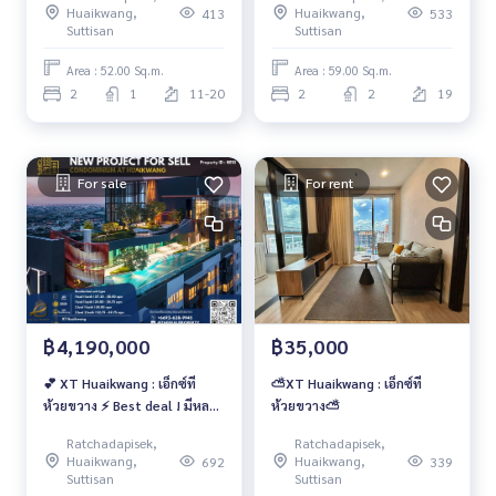
Huaikwang,
Huaikwang,
413
533
Suttisan
Suttisan
Area : 52.00 Sq.m.
Area : 59.00 Sq.m.
2
1
11-20
2
2
19
For sale
For rent
฿4,190,000
฿35,000
💕 XT Huaikwang : เอ็กซ์ที
⛅️XT Huaikwang : เอ็กซ์ที
ห้วยขวาง ⚡ Best deal ! มีหลาย
ห้วยขวาง⛅️
ห้อง หลายขนาด พื้นที่ตั้งแต่ 27
Ratchadapisek,
Ratchadapisek,
ตรม.-70 ตรม. ‼️ ราคาเริ่มต้นที่
Huaikwang,
Huaikwang,
692
339
4.19 MB เท่านั้น ⚡
Suttisan
Suttisan