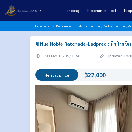
Homepage
Recommend posts
Prop
Homepage
Recommend posts
Ladprao, Central Ladprao, V
🐰Nue Noble Ratchada-Ladprao : นิว โนเบิล
Created 18/06/2568
Updated 18/
฿22,000
Rental price