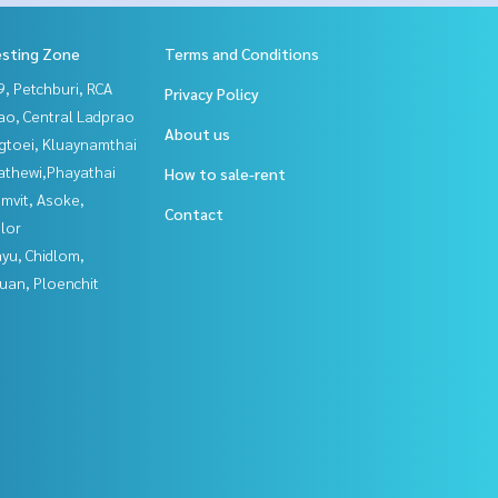
esting Zone
Terms and Conditions
, Petchburi, RCA
Privacy Policy
ao, Central Ladprao
About us
gtoei, Kluaynamthai
athewi,Phayathai
How to sale-rent
mvit, Asoke,
Contact
lor
yu, Chidlom,
uan, Ploenchit