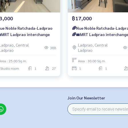
3,000
฿17,000
ue Noble Ratchada-Ladprao
🌈Nue Noble Ratchada-Ladpr
MRT Ladprao interchange
🌈🚝MRT Ladprao interchang
Ladprao, Central
Ladprao, Central
388
Ladprao
Ladprao
Area : 25.00 Sq.m.
Area : 30.00 Sq.m.
Studio room
1
27
1
1
Join Our Newsletter