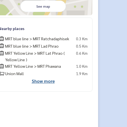
See map
Nearby places
MRT blue line > MRT Ratchadaphisek
0.3 Km
MRT blue line > MRT Lad Phrao
0.5 Km
MRT Yellow Line > MRT Lat Phrao (
0.6 Km
Yellow Line )
MRT Yellow Line > MRT Phawana
1.0 Km
Union Mall
1.9 Km
Show more