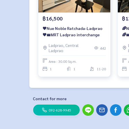
฿16,500
฿1
🧡Nue Noble Ratchada-Ladprao
🌈N
🧡🚝MRT Ladprao interchange
🌈
Ladprao, Central
442
Ladprao
Area : 30.00 Sq.m.
1
1
11-20
Contact for more
092-628-9945