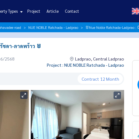
erty Types
Project
Article
Contact
iphavadee road
NUE NOBLE Ratchada - Ladprao
🐰Nue Noble Ratchada-Ladprao : น
 รัชดา-ลาดพร้าว 🐰
06/2568
Ladprao, Central Ladprao
Project : NUE NOBLE Ratchada - Ladprao
Contract
12 Month