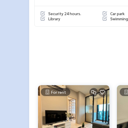
🥰 Contact
Line : @therealproperty
Security 24 hours.
Car park
Wechat : TheRealP
Library
Swimming
WhatsApp :
+66 82 269 6289
Tel
092-628-9945
Baimint
Call
082-269-6289
Mo for EN/TH
For rent