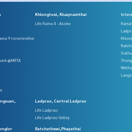
A
Khlongtoei, Kluaynamthai
Inter
Life Rama 4 - Asoke
Rama9
Ladpr
ama 9 (oneninefive
Khlon
Ratch
Sukhu
mark @MRTA
Thong
Wittha
Langs
da
angsuan,
Ladprao, Central Ladprao
Life Ladprao
Life Ladprao Valley
onglor
Ratchathewi,Phayathai