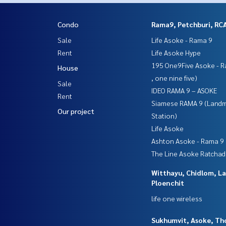
Condo
Rama9, Petchburi, RC
Sale
Life Asoke - Rama 9
Rent
Life Asoke Hype
195 One9Five Asoke - R
House
, one nine five)
Sale
IDEO RAMA 9 – ASOKE
Rent
Siamese RAMA 9 (Land
Our project
Station)
Life Asoke
Ashton Asoke - Rama 9
The Line Asoke Ratcha
Witthayu, Chidlom, L
Ploenchit
life one wireless
Sukhumvit, Asoke, Th