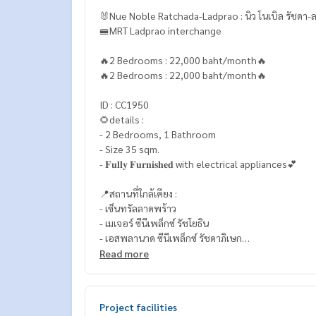
🐰Nue Noble Ratchada-Ladprao : นิว โนเบิล รัชดา-
🚝MRT Ladprao interchange
🔥2 Bedrooms : 22,000 baht/month🔥
🔥2 Bedrooms : 22,000 baht/month🔥
ID : CC1950
🌻details :
- 2 Bedrooms, 1 Bathroom
- Size 35 sqm.
- 𝐅𝐮𝐥𝐥𝐲 𝐅𝐮𝐫𝐧𝐢𝐬𝐡𝐞𝐝 with electrical appliances💕
📍สถานที่ใกล้เคียง :
- เซ็นทรัลลาดพร้าว
- เมเจอร์ ซีนีเพล็กซ์ รัชโยธิน
- เอสพลานาด ซีนีเพล็กซ์ รัชดาภิเษก
- ม.ราชภัฏจันทรเกษม
Read more
- ม.เกษตรศาสตร์
- รพ.ลาดพร้าว
- สวนจตุจักร & สวนรถไฟ
Project facilities