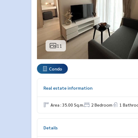
11
Condo
Real estate information
Area : 35.00 Sq.m.
2 Bedroom
1 Bathro
Details