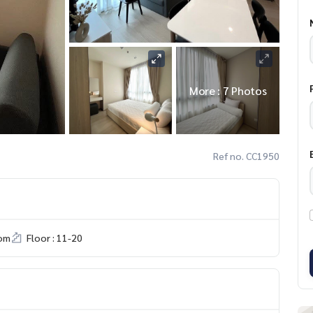
More : 7 Photos
Ref no. CC1950
om
Floor : 11-20