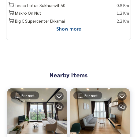
Tesco Lotus Sukhumvit 50
0.9 Km
🚅 สถานที่ใกล้เคียง :
- BTS อ่อนนุช 1.6 กม.
Makro On Nut
1.2 Km
- BTS พระโขนง 1.8 กม
Big C Supercenter Ekkamai
2.2 Km
- ร.พ.กล้วยน้ำไท 2.9 กม.
Show more
- ร.พ.สุขุมวิท 3 กม.
- Habito mall 450 ม.
- Big C Extra อ่อนนุช 1 กม.
- ตลาดอ่อนนุช 1 กม.
- W District 1.3 กม.
- People Park 1.5 กม.
- Century The Movie Plaza 1.7 กม.
Nearby Items
- Tesco Lotus : 1.7 กม.
🥰 Contact
Line : @therealproperty
For rent
For rent
Wechat : TheRealP
WhatsApp :
+66 82 269 6289
Tel
092-628-9945
Baimint
Call
082-269-6289
Mo for EN/TH