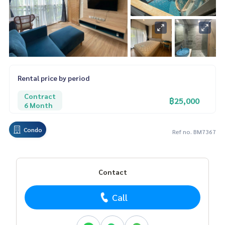
Rental price by period
Contract
฿25,000
6 Month
Condo
Ref no. BM7367
Contact
Call