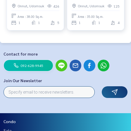
Onnut, Udomsuk
Onnut, Udomsuk
426
125
Area : 38.00 Sq.m.
Area : 35.00 Sq.m.
1
1
5
1
1
4
Contact for more
092-628-9945
Join Our Newsletter
Condo
Sale