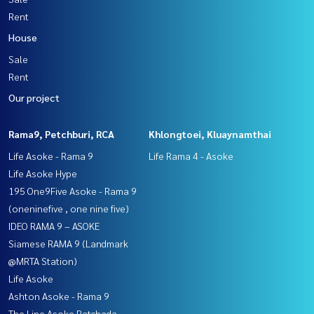
Rent
House
Sale
Rent
Our project
Rama9, Petchburi, RCA
Khlongtoei, Kluaynamthai
Life Asoke - Rama 9
Life Rama 4 - Asoke
Life Asoke Hype
195 One9Five Asoke - Rama 9
(oneninefive , one nine five)
IDEO RAMA 9 – ASOKE
Siamese RAMA 9 (Landmark
@MRTA Station)
Life Asoke
Ashton Asoke - Rama 9
The Line Asoke Ratchada