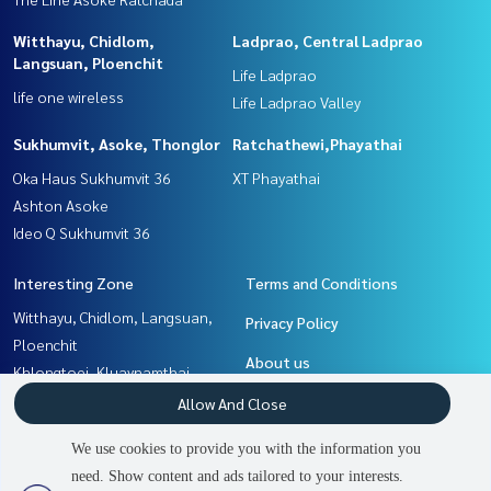
Witthayu, Chidlom,
Ladprao, Central Ladprao
Langsuan, Ploenchit
Life Ladprao
life one wireless
Life Ladprao Valley
Sukhumvit, Asoke, Thonglor
Ratchathewi,Phayathai
Oka Haus Sukhumvit 36
XT Phayathai
Ashton Asoke
Ideo Q Sukhumvit 36
Interesting Zone
Terms and Conditions
Witthayu, Chidlom, Langsuan,
Privacy Policy
Ploenchit
About us
Khlongtoei, Kluaynamthai
Ladprao, Central Ladprao
How to sale-rent
Allow And Close
Rama9, Petchburi, RCA
Contact
We use cookies to provide you with the information you
Sukhumvit, Asoke, Thonglor
need. Show content and ads tailored to your interests.
2
people are viewing
Ratchathewi,Phayathai