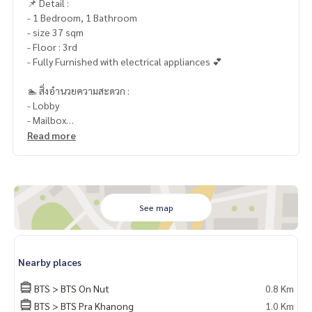
📌 Detail :
- 1 Bedroom, 1 Bathroom
- size 37 sqm
- Floor : 3rd
- Fully Furnished with electrical appliances 💕
🏊 สิ่งอำนวยความสะดวก :
- Lobby
- Mailbox
- Swimming Pool with JacuzziHot & Cold Jacuzzi
Read more
- Fitness
- Co-Working Space & Co-Kitchen
- The Oasis
- KAWA Bridge & Bamboo Cabana
- EV charging station
See map
- Garden
- Sansiri Backyard
- Face Scan Access
Nearby places
- Access Card Control
- CCTV
BTS > BTS On Nut
0.8 Km
-รปภ. 24 ชม.
BTS > BTS Pra Khanong
1.0 Km