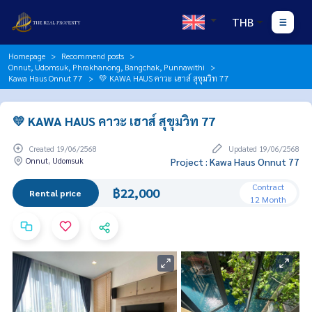
THB
Homepage
Recommend posts
Onnut, Udomsuk, Phrakhanong, Bangchak, Punnawithi
Kawa Haus Onnut 77
💛 KAWA HAUS คาวะ เฮาส์ สุขุมวิท 77
💛 KAWA HAUS คาวะ เฮาส์ สุขุมวิท 77
Created 19/06/2568
Updated 19/06/2568
Onnut, Udomsuk
Project : Kawa Haus Onnut 77
Contract
฿22,000
Rental price
12 Month