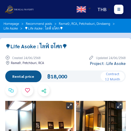
THB
Homepage
Recommend posts
Rama9, RCA, Petchaburi, Dindaeng
Life Asoke
🌳Life Asoke : ไลฟ์ อโศก🌳
🌳Life Asoke : ไลฟ์ อโศก🌳
Created 24/06/2568
Updated 24/06/2568
Rama9, Petchburi, RCA
Project : Life Asoke
Contract
฿18,000
Rental price
12 Month