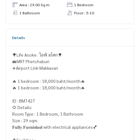
Area : 29.00 Sq.m.
1 Bedroom
1 Bathroom
Floor : 5-10
Details
🌳Life Asoke : ไลฟ์ อโศก🌳
🚝MRT Phetchaburi
✈️Airport Link Makkasan
🔥 1 bedroom : 18,000 baht/month🔥
🔥 1 bedroom : 18,000 baht/month🔥
ID : BM7427
🌻 Details:
Room Type : 1 Bedroom, 1 Bathroom
Size : 29 sqm.
𝐅𝐮𝐥𝐥𝐲 𝐅𝐮𝐫𝐧𝐢𝐬𝐡𝐞𝐝 with electrical appliances💕