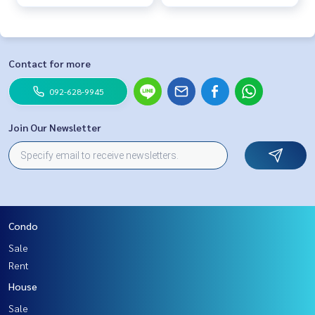
Contact for more
092-628-9945
Join Our Newsletter
Condo
Sale
Rent
House
Sale