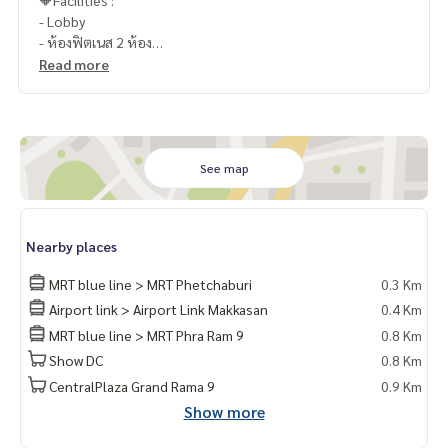
🔶Facilities :
- Lobby
- ห้องฟิตเนส 2 ห้อง
- สระว่ายน้ำ + สตีม
Read more
- ลานอเนกประสงค์
- ลิฟท์โดยสาร 8 ตัว
- CCTV
- Keycard
- รปภ. 24 ชม.
See map
📍สถานที่ใกล้เคียง :
- รถไฟฟ้า MRT เพชรบุรี
Nearby places
- รถไฟฟ้า Airport Link มักกะสัน
- มศว : 500 ม.
MRT blue line > MRT Phetchaburi
0.3 Km
- Metro Mall (MRT เพชรบุรี) : 200 ม.
Airport link > Airport Link Makkasan
0.4 Km
- Singha Complex : 300 ม.
MRT blue line > MRT Phra Ram 9
0.8 Km
- Fortune Town : 900 ม.
- Central พระราม 9 : 1 ม.
Show DC
0.8 Km
- Robinson : 1.7 ม.
CentralPlaza Grand Rama 9
0.9 Km
-Terminal 21 : 1.8 ม.
Show more
- Central Embassy : 2.5 ม.
- Emquartier : 2.8 ม.