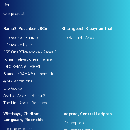
Rent
Our project
Rama9, Petchburi, RCA
Khlongtoei, Kluaynamthai
Life Asoke - Rama 9
Life Rama 4 - Asoke
Life Asoke Hype
195 One9Five Asoke - Rama 9
(oneninefive , one nine five)
IDEO RAMA 9 – ASOKE
Siamese RAMA 9 (Landmark
@MRTA Station)
Life Asoke
Ashton Asoke - Rama 9
The Line Asoke Ratchada
Witthayu, Chidlom,
Ladprao, Central Ladprao
Langsuan, Ploenchit
Life Ladprao
life one wireless
Life Ladprao Valley