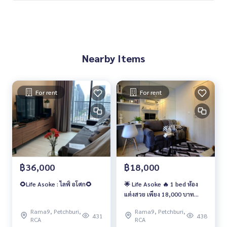
- Emporium : 2.8 ม.
- Central ชิดลม : 2.9 ม.
🥰 Contact
Line : @therealproperty
Nearby Items
Wechat : TheRealP
WhatsApp :
+66 82 269 6289
Tel
092-628-9945
Baimint
Call
082-269-6289
Mo for EN/TH
For rent
For rent
฿36,000
฿18,000
🌻Life Asoke : ไลฟ์ อโศก🌻
🌟 Life Asoke 🔥 1 bed ห้อง
แต่งสวย เพียง 18,000 บาท
เท่านั้น 🔥
Rama9, Petchburi,
Rama9, Petchburi,
431
438
RCA
RCA