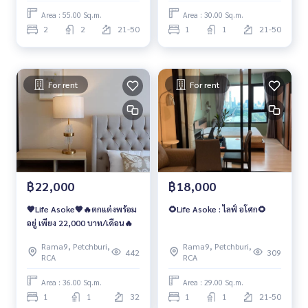
Area : 55.00 Sq.m.
Area : 30.00 Sq.m.
2
2
21-50
1
1
21-50
For rent
For rent
฿22,000
฿18,000
🧡Life Asoke🧡🔥ตกแต่งพร้อม
🌻Life Asoke : ไลฟ์ อโศก🌻
อยู่ เพียง 22,000 บาท/เดือน🔥
Rama9, Petchburi,
Rama9, Petchburi,
442
309
RCA
RCA
Area : 36.00 Sq.m.
Area : 29.00 Sq.m.
1
1
32
1
1
21-50