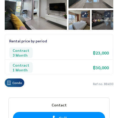
+12 Photos
Rental price by period
Contract
฿23,000
3 Month
Contract
฿30,000
1 Month
Condo
Ref no. BB430
Contact