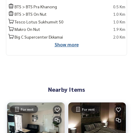
- W District : 450 ม.
BTS > BTS Pra Khanong
0.5 Km
- รพ.กล้วยน้ำไท : 1.5 กม.
BTS > BTS On Nut
1.0 Km
- รพ.สุขุมวิท : 1.7 กม.
Tesco Lotus Sukhumvit 50
1.0 Km
- Major Cineplex เอกมัย : 1.9 กม.
- ตลาดอ่อนนุช : 2.4 กม.
Makro On Nut
1.9 Km
- Big C Extra อ่อนนุช : 2.4 กม.
Big C Supercenter Ekkamai
2.0 Km
- People Park : 3.3 กม.
Show more
- The Phyll สุขุมวิท 55 : 3.6 กม.
🥰Contact
Line : @therealproperty
Wechat : TheRealP
WhatsApp :
+66 82 269 6289
Tel
092-628-9945
Baimint
Nearby Items
Call
082-269-6289
Mo for EN/TH
For rent
For rent