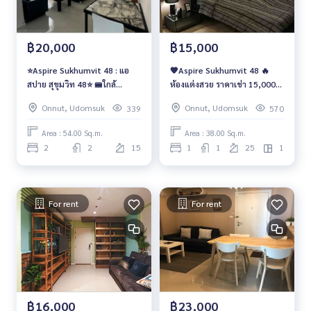
฿20,000
฿15,000
⭐️Aspire Sukhumvit 48 : แอ
🧡Aspire Sukhumvit 48 🔥
สปาย สุขุมวิท 48⭐️ 🚝ใกล้
ห้องแต่งสวย ราคาเช่า 15,000
รถไฟฟ้า BTS พระโขนง 🔥
บาท/เดือน🔥
Onnut, Udomsuk
Onnut, Udomsuk
339
570
2ห้องนอนแต่งสวย
Area : 54.00 Sq.m.
Area : 38.00 Sq.m.
2
2
15
1
1
25
1
For rent
For rent
฿16,000
฿23,000