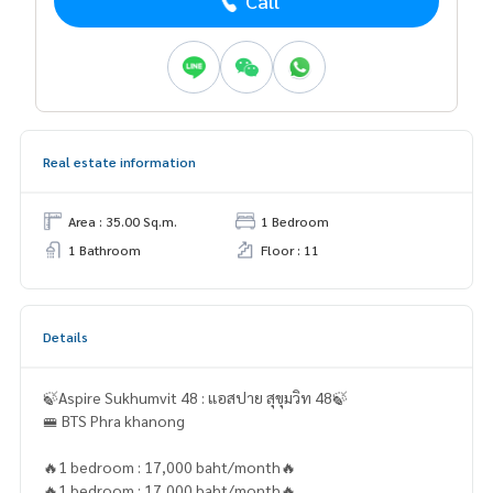
Call
Real estate information
Area : 35.00 Sq.m.
1 Bedroom
1 Bathroom
Floor : 11
Details
🍃Aspire Sukhumvit 48 : แอสปาย สุขุมวิท 48🍃
🚝 BTS Phra khanong
🔥1 bedroom : 17,000 baht/month🔥
🔥1 bedroom : 17,000 baht/month🔥