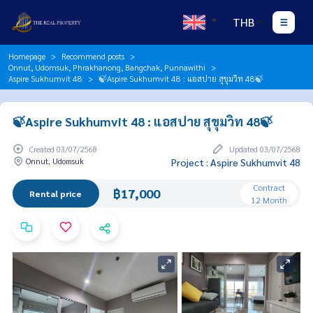
THB
Homepage
Recommend posts
Onnut, Udomsuk, Phrakhanong, Bangchak, Punnawithi
Aspire Sukhumvit 48
🍃Aspire Sukhumvit 48 : แอสปาย สุขุมวิท 48🍃
🍃Aspire Sukhumvit 48 : แอสปาย สุขุมวิท 48🍃
Created 03/07/2568
Updated 03/07/2568
Onnut, Udomsuk
Project : Aspire Sukhumvit 48
Contract
฿17,000
Rental price
12 Month