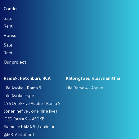
Condo
Sale
Rent
House
Sale
Rent
Our project
Rama9, Petchburi, RCA
Khlongtoei, Kluaynamthai
Life Asoke - Rama 9
Life Rama 4 - Asoke
Life Asoke Hype
195 One9Five Asoke - Rama 9
(oneninefive , one nine five)
IDEO RAMA 9 – ASOKE
Siamese RAMA 9 (Landmark
@MRTA Station)