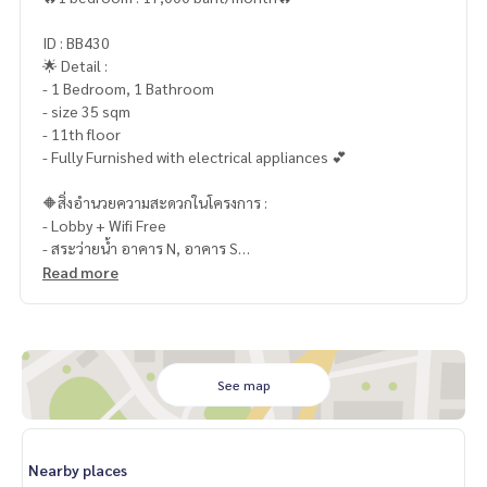
ID : BB430
🌟 Detail :
- 1 Bedroom, 1 Bathroom
- size 35 sqm
- 11th floor
- Fully Furnished with electrical appliances 💕
🔶สิ่งอำนวยความสะดวกในโครงการ :
- Lobby + Wifi Free
- สระว่ายน้ำ อาคาร N, อาคาร S
- ฟิตเนส อาคาร N, อาคาร S
Read more
- สวนหย่อม อาคาร N, อาคาร S
- สวนพักผ่อนรอบโครงการ
- Jogging Track ความยาว 500 เมตร
- ประตู Key Card
- เข้า-ออกระบบ Auto Access Card
See map
- ระบบรักษาความปลอดภัยตลอด 24 ชม.
📍สถานที่ใกล้เคียง :
Nearby places
- ใกล้ BTS พระโขนง : 650 เมตร