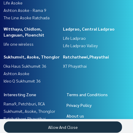
Life Asoke
Ashton Asoke - Rama 9
The Line Asoke Ratchada
Witthayu, Chidlom,
Ladprao, Central Ladprao
Langsuan, Ploenchit
Life Ladprao
life one wireless
Life Ladprao Valley
Sukhumvit, Asoke, Thonglor
Ratchathewi,Phayathai
Oka Haus Sukhumvit 36
XT Phayathai
Ashton Asoke
Ideo Q Sukhumvit 36
Interesting Zone
Terms and Conditions
Rama9, Petchburi, RCA
Privacy Policy
Sukhumvit, Asoke, Thonglor
About us
Ratchathewi,Phayathai
Khlongtoei, Kluaynamthai
How to sale-rent
Allow And Close