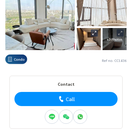
+3 Photos
Condo
Ref no. CC1436
Contact
Call