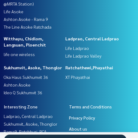
@MRTA Station)
Life Asoke
Ashton Asoke - Rama 9
The Line Asoke Ratchada
Witthayu, Chidlom,
Ladprao, Central Ladprao
Langsuan, Ploenchit
Life Ladprao
life one wireless
Life Ladprao Valley
Sukhumvit, Asoke, Thonglor
Ratchathewi,Phayathai
Oka Haus Sukhumvit 36
XT Phayathai
Ashton Asoke
Ideo Q Sukhumvit 36
Interesting Zone
Terms and Conditions
Ladprao, Central Ladprao
Privacy Policy
Sukhumvit, Asoke, Thonglor
About us
Rama9, Petchburi, RCA