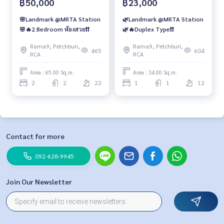
฿50,000
฿23,000
🌸Landmark @MRTA Station
🌿Landmark @MRTA Station
🌸🔥2 Bedroom ห้องสวย❗️❗️
🌿🔥Duplex Type❗️❗️
Rama9, Petchburi,
Rama9, Petchburi,
465
604
RCA
RCA
Area : 65.00 Sq.m.
Area : 34.00 Sq.m.
2
2
22
1
1
12
Contact for more
092-628-9945
Join Our Newsletter