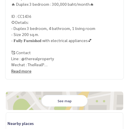
🔥 Duplex 3 bedroom : 300,000 baht/month🔥
ID : CC1436
🌻Details:
- Duplex 3 bedroom, 4 bathroom, 1 living room
- Size 200 sq.m.
- 𝐅𝐮𝐥𝐥𝐲 𝐅𝐮𝐫𝐧𝐢𝐬𝐡𝐞𝐝 with electrical appliances💕
🥰 Contact
Line : @therealproperty
Wechat : TheRealP
WhatsApp :
+66 82 269 6289
Read more
Tel
092-628-9945
Baimint
Call
082-269-6289
Mo for EN/TH
See map
Nearby places