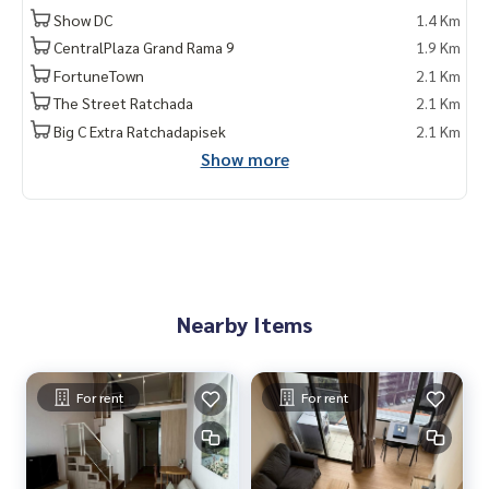
Show DC
1.4 Km
CentralPlaza Grand Rama 9
1.9 Km
FortuneTown
2.1 Km
The Street Ratchada
2.1 Km
Big C Extra Ratchadapisek
2.1 Km
Show more
Nearby Items
For rent
For rent