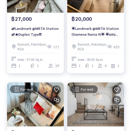
฿27,000
฿20,000
🌿Landmark @MRTA Station
🌟Landmark @MRTA Station
🌿🔥Duplex Type❗️❗️
(Siamese Rama 9)🌟 🌟แลนด์
มาร์ค แอทเอ็มอาร์ทีเอ สเตชั่น :
Rama9, Petchburi,
Rama9, Petchburi,
ไซมิส พระราม9🌟 🚝Near MRT
171
655
RCA
RCA
Rama 9 🔥Duplex new room
Area : 37.00 Sq.m.
Area : 38.00 Sq.m.
1
1
29
1
1
9
1
For rent
For rent