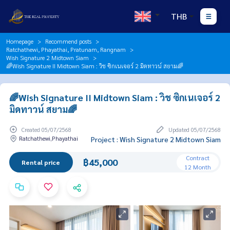
THB
Homepage
Recommend posts
Ratchathewi, Phayathai, Pratunam, Rangnam
Wish Signature 2 Midtown Siam
🌈Wish Signature II Midtown Siam : วิช ซิกเนเจอร์ 2 มิดทาวน์ สยาม🌈
🌈Wish Signature II Midtown Siam : วิช ซิกเนเจอร์ 2
มิดทาวน์ สยาม🌈
Created 05/07/2568
Updated 05/07/2568
Ratchathewi,Phayathai
Project : Wish Signature 2 Midtown Siam
Contract
฿45,000
Rental price
12 Month