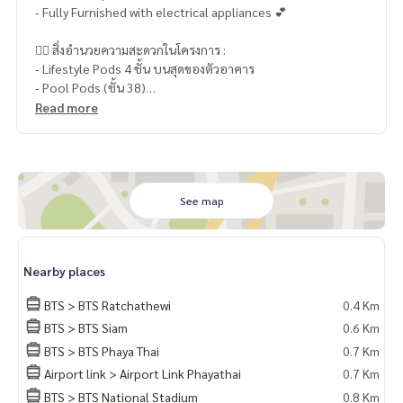
- Fully Furnished with electrical appliances 💕
🏊‍♂️ สิ่งอำนวยความสะดวกในโครงการ :
- Lifestyle Pods 4 ชั้น บนสุดของตัวอาคาร
- Pool Pods (ชั้น 38)
- สระว่ายน้ำ 360 องศา
Read more
- อ่างจากุชชี่
- สระว่ายน้ำเด็ก
🏡 สถานที่ใกล้เคียง :
- BTS พญาไท : 850 ม.
See map
- Airport Rail Link พญาไท : 850 ม.
- ท่าเรือประตูน้ำ : 750 ม.
- ท่าเรือสะพานหัวช้าง : 800 ม.
Nearby places
- 7-11 : 60 ม.
- พันธุ์ทิพย์พลาซ่า : 250 ม.
BTS > BTS Ratchathewi
0.4 Km
- Siam Paragon : 350 ม.
BTS > BTS Siam
0.6 Km
- Siam Center : 500 กม.
BTS > BTS Phaya Thai
0.7 Km
- แพลตตินั่ม : 500 ม.
- Siam Discovery : 700 ม.
Airport link > Airport Link Phayathai
0.7 Km
- The Palladium : 750 ม.
BTS > BTS National Stadium
0.8 Km