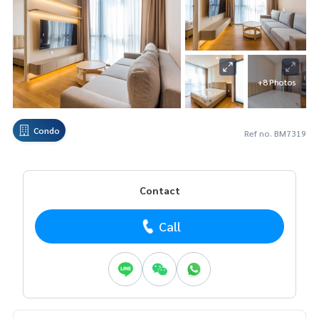
+8 Photos
Condo
Ref no. BM7319
Contact
Call