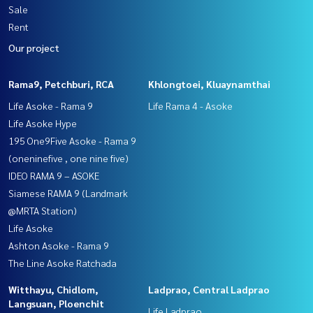
Sale
Rent
Our project
Rama9, Petchburi, RCA
Khlongtoei, Kluaynamthai
Life Asoke - Rama 9
Life Rama 4 - Asoke
Life Asoke Hype
195 One9Five Asoke - Rama 9
(oneninefive , one nine five)
IDEO RAMA 9 – ASOKE
Siamese RAMA 9 (Landmark
@MRTA Station)
Life Asoke
Ashton Asoke - Rama 9
The Line Asoke Ratchada
Witthayu, Chidlom,
Ladprao, Central Ladprao
Langsuan, Ploenchit
Life Ladprao