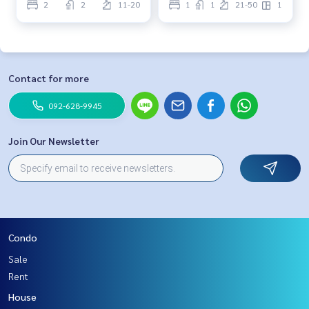
2
2
11-20
1
1
21-50
1
Contact for more
092-628-9945
Join Our Newsletter
Condo
Sale
Rent
House