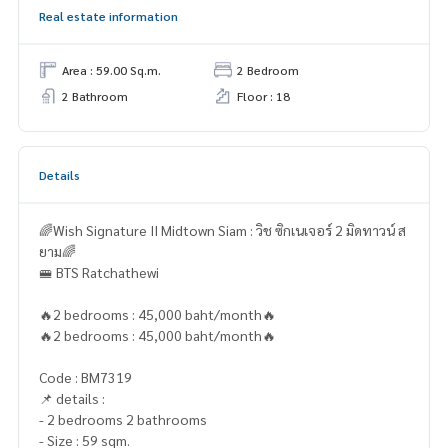
Real estate information
Area : 59.00 Sq.m.
2 Bedroom
2 Bathroom
Floor : 18
Details
🌈Wish Signature II Midtown Siam : วิช ซิกเนเจอร์ 2 มิดทาวน์ ส
ยาม🌈
🚝 BTS Ratchathewi
🔥2 bedrooms : 45,000 baht/month🔥
🔥2 bedrooms : 45,000 baht/month🔥
Code : BM7319
📌 details :
- 2 bedrooms 2 bathrooms
- Size : 59 sqm.