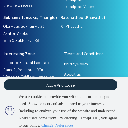
life one wireless
Life Ladprao Valley
Sukhumvit, Asoke, Thonglor
Ratchathewi,Phayathai
Oka Haus Sukhumvit 36
XT Phayathai
Ashton Asoke
Ideo Q Sukhumvit 36
Interesting Zone
Terms and Conditions
Ladprao, Central Ladprao
Privacy Policy
Rama9, Petchburi, RCA
About us
Witthayu, Chidlom, Langsuan,
Ploenchit
How to sale-rent
Allow And Close
Sukhumvit, Asoke, Thonglor
Contact
We use cookies to provide you with the information you
Ratchathewi,Phayathai
need. Show content and ads tailored to your interests.
2
people are viewing
Khlongtoei, Kluaynamthai
Including to analyze your use of the website and understand
where users come from. By clicking "Accept All", you agree
Contact us
Power by
Livinginsider.com
to our policy.
Change Preferences