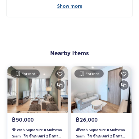
- ประตูน้ำเซ็นเตอร์ : 750 ม.
Show more
- Siam Square : 850 ม.
- Central World : 950 ม.
🥰 Contact
Line : @therealproperty
Wechat : TheRealP
WhatsApp :
+66 82 269 6289
Nearby Items
Tel
092-628-9945
Baimint
Call
082-269-6289
Mo for EN/TH
For rent
For rent
฿50,000
฿26,000
💛 Wish Signature II Midtown
🌈Wish Signature II Midtown
Siam : วิช ซิกเนเจอร์ 2 มิดทาวน์
Siam : วิช ซิกเนเจอร์ 2 มิดทาวน์