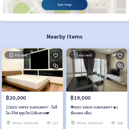
See map
Nearby Items
For rent
For rent
฿20,000
฿19,000
❤️‍🔥IDEO VERVE SUKHUMVIT : ไอดี
💛IDEO VERVE SUKHUMVIT🔥1
โอ เวิร์ฟ สุขุมวิท❤️‍🔥ห้องสวย❤️
ห้องนอน เพียง
Onnut, Udomsuk
Onnut, Udomsuk
327
388