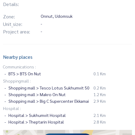
Details:
Zone:
Onnut, Udomsuk
Unit_size:
-
Project area:
-
Nearby places
Communications :
BTS > BTS On Nut
0.1 Km
Shoppingmall :
Shopping mall > Tesco Lotus Sukhumvit 50
0.2 Km
Shopping mall > Makro On Nut
1.2 Km
Shopping mall > Big C Supercenter Ekkamai
2.9 Km
Hospital :
Hospital > Sukhumvit Hospital
2.1 Km
Hospital > Theptarin Hospital
2.8 Km