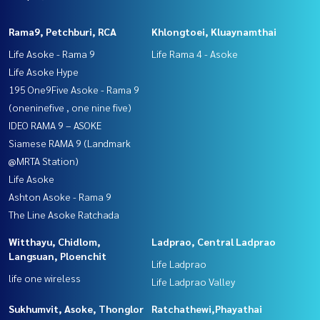
Rama9, Petchburi, RCA
Khlongtoei, Kluaynamthai
Life Asoke - Rama 9
Life Rama 4 - Asoke
Life Asoke Hype
195 One9Five Asoke - Rama 9
(oneninefive , one nine five)
IDEO RAMA 9 – ASOKE
Siamese RAMA 9 (Landmark
@MRTA Station)
Life Asoke
Ashton Asoke - Rama 9
The Line Asoke Ratchada
Witthayu, Chidlom,
Ladprao, Central Ladprao
Langsuan, Ploenchit
Life Ladprao
life one wireless
Life Ladprao Valley
Sukhumvit, Asoke, Thonglor
Ratchathewi,Phayathai