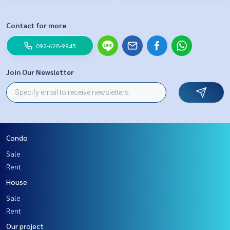
Contact for more
092-628-9945
Join Our Newsletter
Condo
Sale
Rent
House
Sale
Rent
Our project