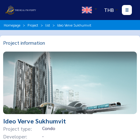
THB
Homepage
Project
list
Ideo Verve Sukhumvit
Project information
Ideo Verve Sukhumvit
Project type:
Condo
Developer:
-