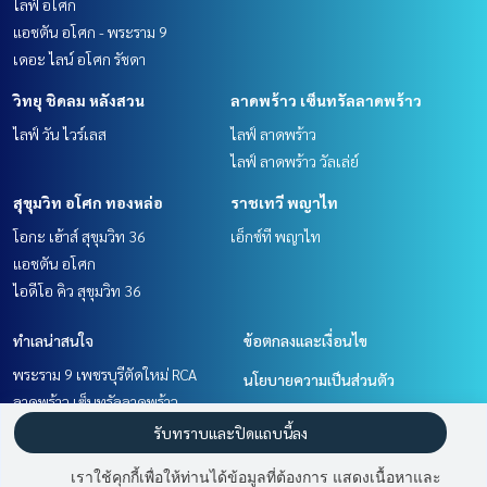
ไลฟ์ อโศก
แอชตัน อโศก - พระราม 9
เดอะ ไลน์ อโศก รัชดา
วิทยุ ชิดลม หลังสวน
ลาดพร้าว เซ็นทรัลลาดพร้าว
ไลฟ์ วัน ไวร์เลส
ไลฟ์ ลาดพร้าว
ไลฟ์ ลาดพร้าว วัลเล่ย์
สุขุมวิท อโศก ทองหล่อ
ราชเทวี พญาไท
โอกะ เฮ้าส์ สุขุมวิท 36
เอ็กซ์ที พญาไท
แอชตัน อโศก
ไอดีโอ คิว สุขุมวิท 36
ทำเลน่าสนใจ
ข้อตกลงและเงื่อนไข
พระราม 9 เพชรบุรีตัดใหม่ RCA
นโยบายความเป็นส่วนตัว
ลาดพร้าว เซ็นทรัลลาดพร้าว
เกี่ยวกับเรา
ราชเทวี พญาไท
รับทราบและปิดแถบนี้ลง
วิทยุ ชิดลม หลังสวน
วิธีการฝากขาย-เช่า
เราใช้คุกกี้เพื่อให้ท่านได้ข้อมูลที่ต้องการ แสดงเนื้อหาและ
สุขุมวิท อโศก ทองหล่อ