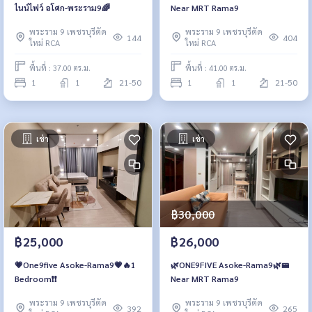
ไนน์ไฟว์ อโศก-พระราม9🌈
Near MRT Rama9
พระราม 9 เพชรบุรีตัด
พระราม 9 เพชรบุรีตัด
144
404
ใหม่ RCA
ใหม่ RCA
พื้นที่ : 37.00 ตร.ม.
พื้นที่ : 41.00 ตร.ม.
1
1
21-50
1
1
21-50
เช่า
เช่า
฿30,000
฿25,000
฿26,000
💗One9five Asoke-Rama9💗🔥1
🌿ONE9FIVE Asoke-Rama9🌿🚝
Bedroom❗️❗️
Near MRT Rama9
พระราม 9 เพชรบุรีตัด
พระราม 9 เพชรบุรีตัด
392
265