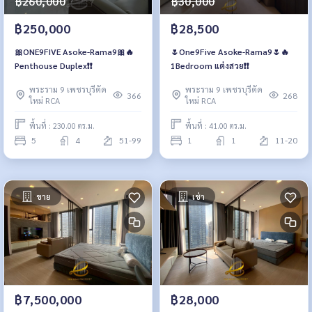
฿260,000
฿30,000
฿250,000
฿28,500
🎀ONE9FIVE Asoke-Rama9🎀🔥
🌷One9Five Asoke-Rama9🌷🔥
Penthouse Duplex❗️❗️
1Bedroom แต่งสวย❗️❗️
พระราม 9 เพชรบุรีตัด
พระราม 9 เพชรบุรีตัด
366
268
ใหม่ RCA
ใหม่ RCA
พื้นที่ : 230.00 ตร.ม.
พื้นที่ : 41.00 ตร.ม.
5
4
51-99
1
1
11-20
ขาย
เช่า
฿7,500,000
฿28,000