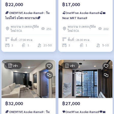
฿22,000
฿17,000
🌈 ONE9FIVE Asoke-Rama9 : วัน
🍒One9Five Asoke-Rama9🍒🚝
ไนน์ไฟว์ อโศก-พระราม9🌈
Near MRT Rama9
พระราม 9 เพชรบุรีตัด
พระราม 9 เพชรบุรีตัด
251
202
ใหม่ RCA
ใหม่ RCA
พื้นที่ : 27.00 ตร.ม.
พื้นที่ : 26.00 ตร.ม.
1
1
21-50
1
1
5-10
เช่า
เช่า
฿32,000
฿27,000
🌈 ONE9FIVE Asoke-Rama9 : วัน
💖One9Five Asoke-Rama9💖🚝