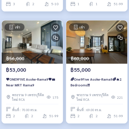
3
2
5-10
1
1
51-99
เช่า
เช่า
฿56,000
฿60,000
฿53,000
฿55,000
🧡ONE9FIVE Asoke-Rama9🧡🚝
🌈One9Five Asoke-Rama9🌈🔥2
Near MRT Rama9
Bedrooms❗️❗️
พระราม 9 เพชรบุรีตัด
พระราม 9 เพชรบุรีตัด
175
221
ใหม่ RCA
ใหม่ RCA
พื้นที่ : 70.00 ตร.ม.
พื้นที่ : 69.00 ตร.ม.
2
2
51-99
2
2
51-99