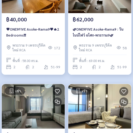
฿40,000
฿62,000
💗ONE9FIVE Asoke-Rama9💗🔥2
🌿ONE9FIVE Asoke-Rama9 : วัน
Bedrooms❗️❗️
ไนน์ไฟว์ อโศก-พระราม9🌿
พระราม 9 เพชรบุรีตัด
พระราม 9 เพชรบุรีตัด
172
58
ใหม่ RCA
ใหม่ RCA
พื้นที่ : 58.00 ตร.ม.
พื้นที่ : 69.00 ตร.ม.
2
2
51-99
2
2
51-99
เช่า
เช่า