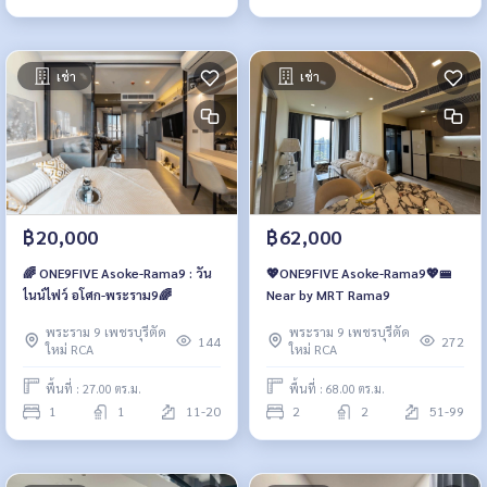
เช่า
เช่า
฿20,000
฿62,000
🌈 ONE9FIVE Asoke-Rama9 : วัน
💖ONE9FIVE Asoke-Rama9💖🚝
ไนน์ไฟว์ อโศก-พระราม9🌈
Near by MRT Rama9
พระราม 9 เพชรบุรีตัด
พระราม 9 เพชรบุรีตัด
144
272
ใหม่ RCA
ใหม่ RCA
พื้นที่ : 27.00 ตร.ม.
พื้นที่ : 68.00 ตร.ม.
1
1
11-20
2
2
51-99