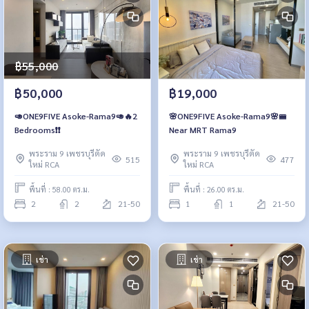
฿55,000
฿50,000
฿19,000
🥑ONE9FIVE Asoke-Rama9🥑🔥2
🌸ONE9FIVE Asoke-Rama9🌸🚝
Bedrooms❗️❗️
Near MRT Rama9
พระราม 9 เพชรบุรีตัด
พระราม 9 เพชรบุรีตัด
515
477
ใหม่ RCA
ใหม่ RCA
พื้นที่ : 58.00 ตร.ม.
พื้นที่ : 26.00 ตร.ม.
2
2
21-50
1
1
21-50
เช่า
เช่า