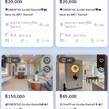
฿20,000
฿20,000
💙ONE9FIVE Asoke-Rama9💙🚝
💖ONE9FIVE Asoke-Rama9💖🚝
Near by MRT Rama9
Near by MRT Rama9
พระราม 9 เพชรบุรีตัด
พระราม 9 เพชรบุรีตัด
246
586
ใหม่ RCA
ใหม่ RCA
พื้นที่ : 28.00 ตร.ม.
พื้นที่ : 28.00 ตร.ม.
1
1
51-99
1
1
51-99
เช่า
เช่า
฿150,000
฿65,000
🌿ONE9FIVE Asoke-Rama9🌿🔥3
🌷One9Five Asoke-Rama9🌷🔥2
Bedrooms❗️❗️
Bedrooms❗️❗️