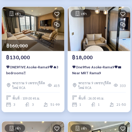
เช่า
เช่า
฿160,000
฿130,000
฿18,000
💙ONE9FIVE Asoke-Rama9💙🔥3
💗One9five Asoke-Rama9💗🚝
bedrooms‼️
Near MRT Rama9
พระราม 9 เพชรบุรีตัด
พระราม 9 เพชรบุรีตัด
415
333
ใหม่ RCA
ใหม่ RCA
พื้นที่ : 109.00 ตร.ม.
พื้นที่ : 26.00 ตร.ม.
3
3
51-99
1
1
21-50
เช่า
เช่า