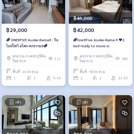
฿48,000
฿29,000
฿42,000
🌈 ONE9FIVE Asoke-Rama9 : วัน
🌈One9Five Asoke-Rama 9 💖2
ไนน์ไฟว์ อโศก-พระราม9🌈
bed ready to move in
พระราม 9 เพชรบุรีตัด
พระราม 9 เพชรบุรีตัด
117
385
ใหม่ RCA
ใหม่ RCA
พื้นที่ : 41.00 ตร.ม.
พื้นที่ : 58.00 ตร.ม.
1
1
5-10
2
2
21-50
เช่า
เช่า