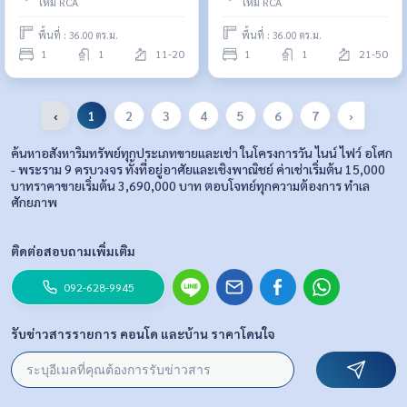
ใหม่ RCA
ใหม่ RCA
พื้นที่ : 36.00 ตร.ม.
พื้นที่ : 36.00 ตร.ม.
1
1
11-20
1
1
21-50
‹
1
2
3
4
5
6
7
›
ค้นหาอสังหาริมทรัพย์ทุกประเภทขายและเช่า ในโครงการวัน ไนน์ ไฟว์ อโศก
- พระราม 9 ครบวงจร ทั้งที่อยู่อาศัยและเชิงพาณิชย์ ค่าเช่าเริ่มต้น 15,000
บาทราคาขายเริ่มต้น 3,690,000 บาท ตอบโจทย์ทุกความต้องการ ทำเล
ศักยภาพ
ติดต่อสอบถามเพิ่มเติม
092-628-9945
รับข่าวสารรายการ คอนโด และบ้าน ราคาโดนใจ