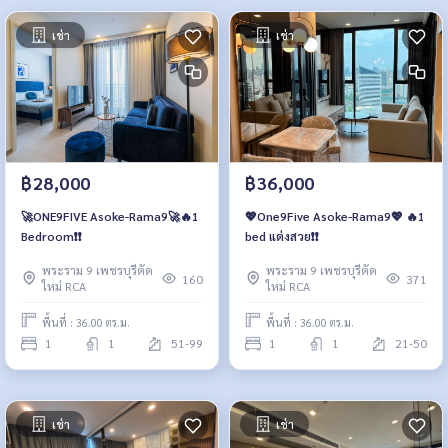
เช่า
เช่า
฿28,000
฿36,000
🚀ONE9FIVE Asoke-Rama9🚀🔥1
💖One9Five Asoke-Rama9💖 🔥1
Bedroom❗️❗️
bed แต่งสวย❗️❗️
พระราม 9 เพชรบุรีตัด
พระราม 9 เพชรบุรีตัด
160
371
ใหม่ RCA
ใหม่ RCA
พื้นที่ : 36.00 ตร.ม.
พื้นที่ : 36.00 ตร.ม.
1
1
51-99
1
1
21-50
เช่า
เช่า