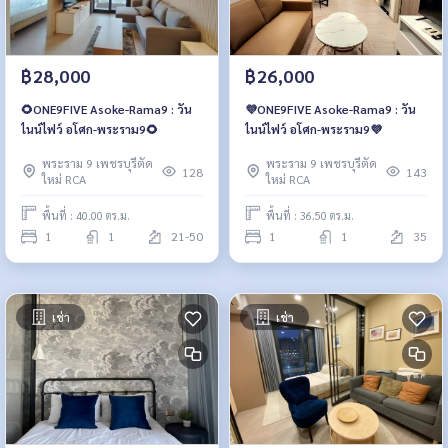
฿28,000
฿26,000
🌻ONE9FIVE Asoke-Rama9 : วัน
💜ONE9FIVE Asoke-Rama9 : วัน
ไนน์ไฟว์ อโศก-พระราม9🌻
ไนน์ไฟว์ อโศก-พระราม9💜
พระราม 9 เพชรบุรีตัด
พระราม 9 เพชรบุรีตัด
128
143
ใหม่ RCA
ใหม่ RCA
พื้นที่ : 40.00 ตร.ม.
พื้นที่ : 36.50 ตร.ม.
1
1
21-50
1
1
35
เช่า
เช่า