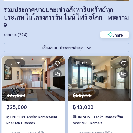
รวมประกาศขายและเช่าอสังหาริมทรัพย์ทุก
ประเภท ในโครงการวัน ไนน์ ไฟว์ อโศก - พระราม
9
รายการ (294)
Share
เรียงตาม : ประกาศล่าสุด
เช่า
เช่า
฿27,000
฿50,000
฿25,000
฿43,000
🌿ONE9FIVE Asoke-Rama9🌿🚝
🌸ONE9FIVE Asoke-Rama9🌸🚝
Near MRT Rama9
Near MRT Rama9
พระราม 9 เพชรบุรีตัด
พระราม 9 เพชรบุรีตัด