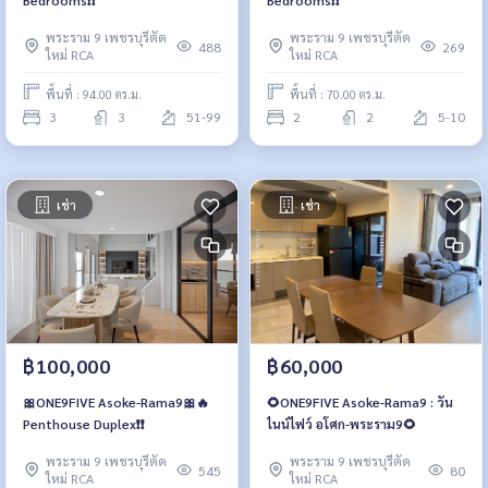
พระราม 9 เพชรบุรีตัด
พระราม 9 เพชรบุรีตัด
488
269
ใหม่ RCA
ใหม่ RCA
พื้นที่ : 94.00 ตร.ม.
พื้นที่ : 70.00 ตร.ม.
3
3
51-99
2
2
5-10
เช่า
เช่า
฿100,000
฿60,000
🎀ONE9FIVE Asoke-Rama9🎀🔥
🌻ONE9FIVE Asoke-Rama9 : วัน
Penthouse Duplex❗️❗️
ไนน์ไฟว์ อโศก-พระราม9🌻
พระราม 9 เพชรบุรีตัด
พระราม 9 เพชรบุรีตัด
545
80
ใหม่ RCA
ใหม่ RCA