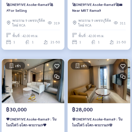
🚀ONE9FIVE Asoke-Rama9🚀
🚀ONE9FIVE Asoke-Rama9🚀🚝
⚡For Selling
Near MRT Rama9
พระราม 9 เพชรบุรีตัด
พระราม 9 เพชรบุรีตัด
319
311
ใหม่ RCA
ใหม่ RCA
พื้นที่ : 42.00 ตร.ม.
พื้นที่ : 42.00 ตร.ม.
1
1
21-50
1
1
21-50
เช่า
เช่า
฿30,000
฿28,000
🧡ONE9FIVE Asoke-Rama9 : วัน
🌸ONE9FIVE Asoke-Rama9 : วัน
ไนน์ไฟว์ อโศก-พระราม9🧡
ไนน์ไฟว์ อโศก-พระราม9🌸