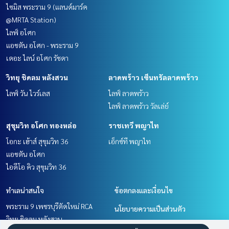
ไซมิส พระราม 9 (แลนด์มาร์ค
@MRTA Station)
ไลฟ์ อโศก
แอชตัน อโศก - พระราม 9
เดอะ ไลน์ อโศก รัชดา
วิทยุ ชิดลม หลังสวน
ลาดพร้าว เซ็นทรัลลาดพร้าว
ไลฟ์ วัน ไวร์เลส
ไลฟ์ ลาดพร้าว
ไลฟ์ ลาดพร้าว วัลเล่ย์
สุขุมวิท อโศก ทองหล่อ
ราชเทวี พญาไท
โอกะ เฮ้าส์ สุขุมวิท 36
เอ็กซ์ที พญาไท
แอชตัน อโศก
ไอดีโอ คิว สุขุมวิท 36
ทำเลน่าสนใจ
ข้อตกลงและเงื่อนไข
พระราม 9 เพชรบุรีตัดใหม่ RCA
นโยบายความเป็นส่วนตัว
วิทยุ ชิดลม หลังสวน
เกี่ยวกับเรา