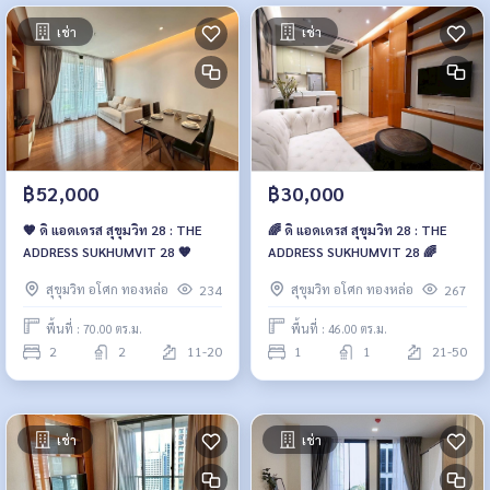
เช่า
เช่า
฿52,000
฿30,000
🧡 ดิ แอดเดรส สุขุมวิท 28 : THE
🌈 ดิ แอดเดรส สุขุมวิท 28 : THE
ADDRESS SUKHUMVIT 28 🧡
ADDRESS SUKHUMVIT 28 🌈
สุขุมวิท อโศก ทองหล่อ
สุขุมวิท อโศก ทองหล่อ
234
267
พื้นที่ : 70.00 ตร.ม.
พื้นที่ : 46.00 ตร.ม.
2
2
11-20
1
1
21-50
เช่า
เช่า