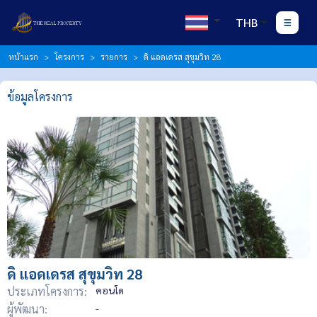
THB
หน้าแรก
โครงการ
รายการ
ดิ แอดเดรส สุขุมวิท 28
ข้อมูลโครงการ
ดิ แอดเดรส สุขุมวิท 28
ประเภทโครงการ:
คอนโด
ผู้พัฒนา:
-