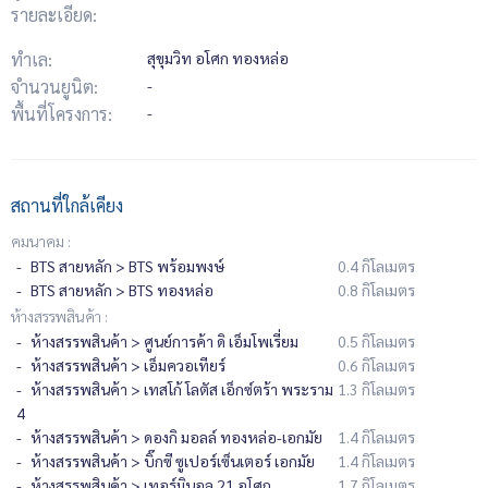
รายละเอียด:
ทำเล:
สุขุมวิท อโศก ทองหล่อ
จำนวนยูนิต:
-
พื้นที่โครงการ:
-
สถานที่ใกล้เคียง
คมนาคม :
BTS สายหลัก > BTS พร้อมพงษ์
0.4 กิโลเมตร
BTS สายหลัก > BTS ทองหล่อ
0.8 กิโลเมตร
ห้างสรรพสินค้า :
ห้างสรรพสินค้า > ศูนย์การค้า ดิ เอ็มโพเรี่ยม
0.5 กิโลเมตร
ห้างสรรพสินค้า > เอ็มควอเทียร์
0.6 กิโลเมตร
ห้างสรรพสินค้า > เทสโก้ โลตัส เอ็กซ์ตร้า พระราม
1.3 กิโลเมตร
4
ห้างสรรพสินค้า > ดองกิ มอลล์ ทองหล่อ-เอกมัย
1.4 กิโลเมตร
ห้างสรรพสินค้า > บิ๊กซี ซูเปอร์เซ็นเตอร์ เอกมัย
1.4 กิโลเมตร
ห้างสรรพสินค้า > เทอร์มินอล 21 อโศก
1.7 กิโลเมตร