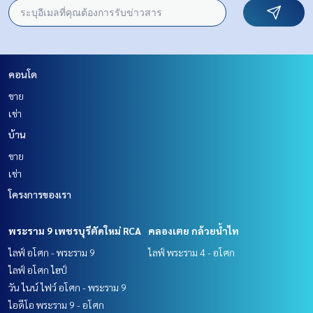
คอนโด
ขาย
เช่า
บ้าน
ขาย
เช่า
โครงการของเรา
พระราม 9 เพชรบุรีตัดใหม่ RCA
คลองเตย กล้วยน้ำไท
ไลฟ์ อโศก - พระราม 9
ไลฟ์ พระราม 4 - อโศก
ไลฟ์ อโศก ไฮป์
วัน ไนน์ ไฟว์ อโศก - พระราม 9
ไอดีโอ พระราม 9 - อโศก