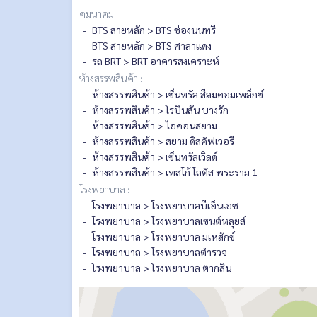
คมนาคม :
BTS สายหลัก > BTS ช่องนนทรี
BTS สายหลัก > BTS ศาลาแดง
รถ BRT > BRT อาคารสงเคราะห์
ห้างสรรพสินค้า :
ห้างสรรพสินค้า > เซ็นทรัล สีลมคอมเพล็กซ์
ห้างสรรพสินค้า > โรบินสัน บางรัก
ห้างสรรพสินค้า > ไอคอนสยาม
ห้างสรรพสินค้า > สยาม ดิสคัฟเวอรี
ห้างสรรพสินค้า > เซ็นทรัลเวิลด์
ห้างสรรพสินค้า > เทสโก้ โลตัส พระราม 1
โรงพยาบาล :
โรงพยาบาล > โรงพยาบาลบีเอ็นเอช
โรงพยาบาล > โรงพยาบาลเซนต์หลุยส์
โรงพยาบาล > โรงพยาบาล มเหสักข์
โรงพยาบาล > โรงพยาบาลตำรวจ
โรงพยาบาล > โรงพยาบาล ตากสิน