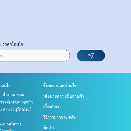
น ราคาโดนใจ
่าสนใจ
ข้อตกลงและเงื่อนไข
ิท อโศก ทองหล่อ
นโยบายความเป็นส่วนตัว
าว เซ็นทรัลลาดพร้าว
เกี่ยวกับเรา
 9 เพชรบุรีตัดใหม่
วิธีการฝากขาย-เช่า
ชิดลม หลังสวน
ติดต่อ