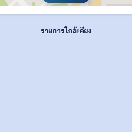
รายการใกล้เคียง