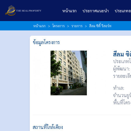
หน้าแรก
ประกาศแนะนำ
ประเภทอ
หน้าแรก
โครงการ
รายการ
สีลม ซิตี้ รีสอร์ท
ข้อมูลโครงการ
สีลม ซิต
ประเภทโ
ผู้พัฒนา:
รายละเอี
ทำเล:
จำนวนยูน
พื้นที่โค
สถานที่ใกล้เคียง